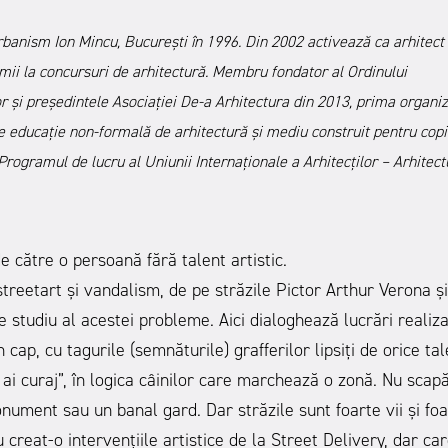
Urbanism Ion Mincu, Bucureşti în 1996. Din 2002 activează ca arhitect
emii la concursuri de arhitectură. Membru fondator al Ordinului
 şi preşedintele Asociaţiei De-a Arhitectura din 2013, prima organiz
ducaţie non-formală de arhitectură şi mediu construit pentru copii
 Programul de lucru al Uniunii Internaționale a Arhitecților – Arhitect
de către o persoană fără talent artistic.
 streetart și vandalism, de pe străzile Pictor Arthur Verona și
 studiu al acestei probleme. Aici dialoghează lucrări realiz
n cap, cu tagurile (semnăturile) grafferilor lipsiți de orice tal
 ai curaj”, în logica câinilor care marchează o zonă. Nu scap
onument sau un banal gard. Dar străzile sunt foarte vii și fo
 creat-o intervențiile artistice de la Street Delivery, dar ca