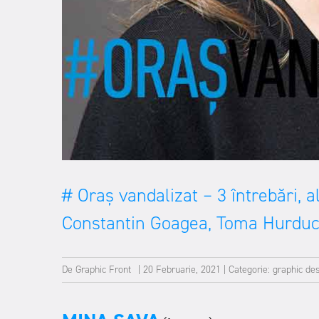
# Oraș vandalizat – 3 întrebări, 
Constantin Goagea, Toma Hurduc, 
De
Graphic Front
|
20 Februarie, 2021
|
Categorie:
graphic de