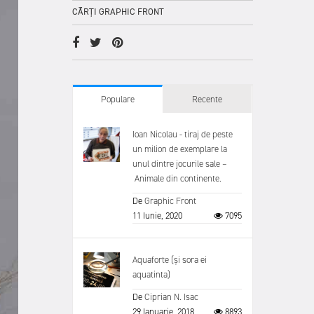
CĂRȚI GRAPHIC FRONT
Populare
Recente
Ioan Nicolau - tiraj de peste
un milion de exemplare la
unul dintre jocurile sale –
Animale din continente.
De
Graphic Front
11 Iunie, 2020
7095
Aquaforte (și sora ei
aquatinta)
De
Ciprian N. Isac
29 Ianuarie, 2018
8893