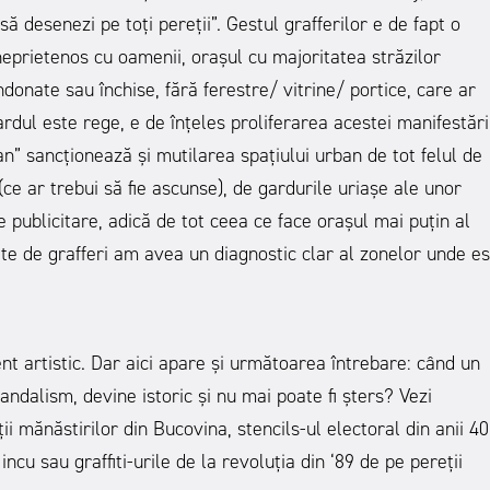
să desenezi pe toți pereții”. Gestul grafferilor e de fapt o
neprietenos cu oamenii, orașul cu majoritatea străzilor
ndonate sau închise, fără ferestre/ vitrine/ portice, care ar
rdul este rege, e de înțeles proliferarea acestei manifestări
” sancționează și mutilarea spațiului urban de tot felul de
(ce ar trebui să fie ascunse), de gardurile uriașe ale unor
e publicitare, adică de tot ceea ce face orașul mai puțin al
e de grafferi am avea un diagnostic clar al zonelor unde es
nt artistic. Dar aici apare și următoarea întrebare: când un
andalism, devine istoric și nu mai poate fi șters? Vezi
ii mănăstirilor din Bucovina, stencils-ul electoral din anii 40
cu sau graffiti-urile de la revoluția din ‘89 de pe pereții