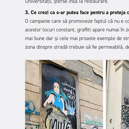
Universității, șterse însă la restaurare.
3. Ce crezi ca s-ar putea face pentru a proteja c
O campanie care să promoveze faptul că nu e coo
acestor locuri constant, graffiti apare numai în z
mai bune dar și cele mai proaste exemple de stree
zona dinspre stradă trebuie să fie permeabilă, de