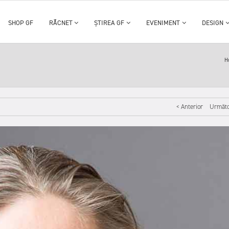
SHOP GF
RĂCNET
ȘTIREA GF
EVENIMENT
DESIGN
H
< Anterior
Următo