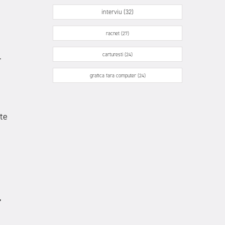
interviu (32)
racnet (27)
.
carturesti (24)
grafica fara computer (24)
te
,