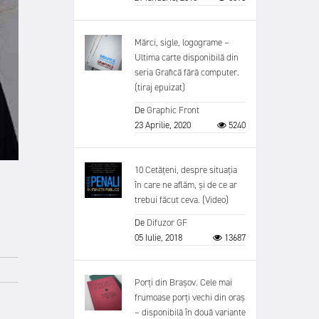
Mărci, sigle, logograme –
Ultima carte disponibilă din
seria Grafică fără computer.
(tiraj epuizat)
De
Graphic Front
23 Aprilie, 2020
5240
10 Cetățeni, despre situația
în care ne aflăm, și de ce ar
trebui făcut ceva. (Video)
De
Difuzor GF
05 Iulie, 2018
13687
Porți din Brașov. Cele mai
frumoase porți vechi din oraș
– disponibilă în două variante