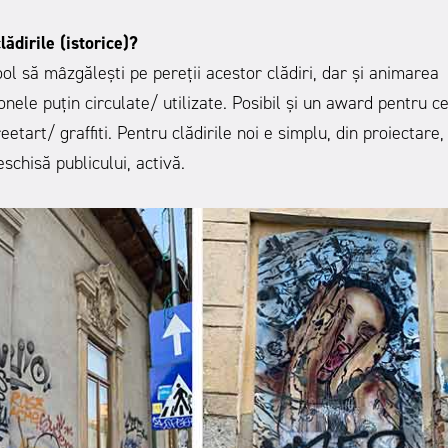
lădirile (istorice)?
l să mâzgălești pe pereții acestor clădiri, dar și animarea
onele puțin circulate/ utilizate. Posibil și un award pentru c
tart/ graffiti. Pentru clădirile noi e simplu, din proiectare,
schisă publicului, activă.