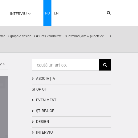
RO
EN
INTERVIU
ome
graphic design
# Oraș vandalizat – 3 întrebări, alte 4 puncte de ...
r >
ASOCIAȚIA
SHOP GF
EVENIMENT
ȘTIREA GF
DESIGN
INTERVIU