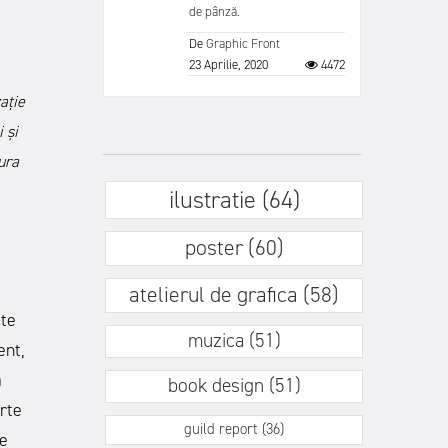
de pânză.
De
Graphic Front
23 Aprilie, 2020
4472
aţie
 și
ura
ilustratie (64)
poster (60)
atelierul de grafica (58)
ate
muzica (51)
ent,
ă
book design (51)
arte
guild report (36)
re