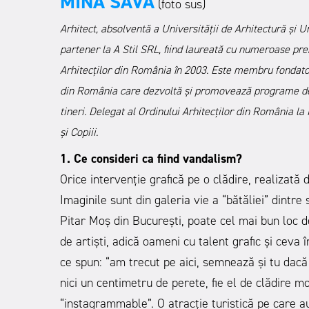
MINA SAVA
(foto sus)
Arhitect, absolventă a Universității de Arhitectură şi 
partener la A Stil SRL, fiind laureată cu numeroase pr
Arhitecţilor din România în 2003. Este membru fondator
din România care dezvoltă şi promovează programe de e
tineri. Delegat al Ordinului Arhitecților din România la
și Copiii.
1. Ce consideri ca fiind vandalism?
Orice intervenție grafică pe o clădire, realizată 
Imaginile sunt din galeria vie a “bătăliei” dintre
Pitar Moș din București, poate cel mai bun loc de
de artiști, adică oameni cu talent grafic și ceva î
ce spun: “am trecut pe aici, semnează și tu dacă
nici un centimetru de perete, fie el de clădire m
“instagrammable”. O atracție turistică pe care au