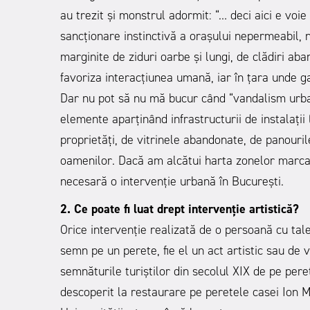
au trezit și monstrul adormit: “… deci aici e voie 
sancționare instinctivă a orașului nepermeabil, 
marginite de ziduri oarbe și lungi, de clădiri aba
favoriza interacțiunea umană, iar în țara unde ga
Dar nu pot să nu mă bucur când “vandalism urban
elemente aparținând infrastructurii de instalații 
proprietăți, de vitrinele abandonate, de panouril
oamenilor. Dacă am alcătui harta zonelor marcat
necesară o intervenție urbană în București.
2. Ce poate fi luat drept intervenție artistică?
Orice intervenție realizată de o persoană cu tale
semn pe un perete, fie el un act artistic sau de v
semnăturile turiștilor din secolul XIX de pe pereț
descoperit la restaurare pe peretele casei Ion Min