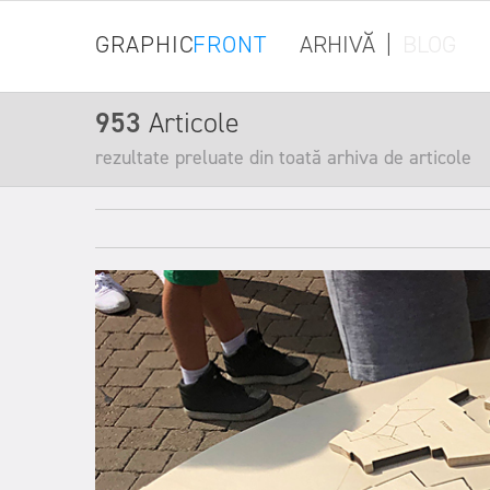
GRAPHIC
FRONT
ARHIVĂ
|
BLOG
953
Articole
rezultate preluate din toată arhiva de articole