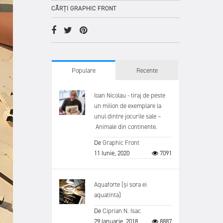
CĂRȚI GRAPHIC FRONT
Populare
Recente
Ioan Nicolau - tiraj de peste
un milion de exemplare la
unul dintre jocurile sale –
Animale din continente.
De
Graphic Front
11 Iunie, 2020
7091
Aquaforte (și sora ei
aquatinta)
De
Ciprian N. Isac
29 Ianuarie, 2018
8887