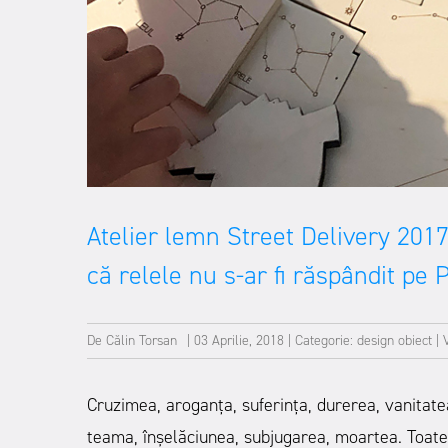
Atelier lemn Street Delivery 2017
că relele nu s-ar fi răspândit pe
De
Călin Torsan
|
03 Aprilie, 2018
|
Categorie:
design obiect
|
Cruzimea, aroganța, suferința, durerea, vanitatea,
teama, înșelăciunea, subjugarea, moartea. Toate 