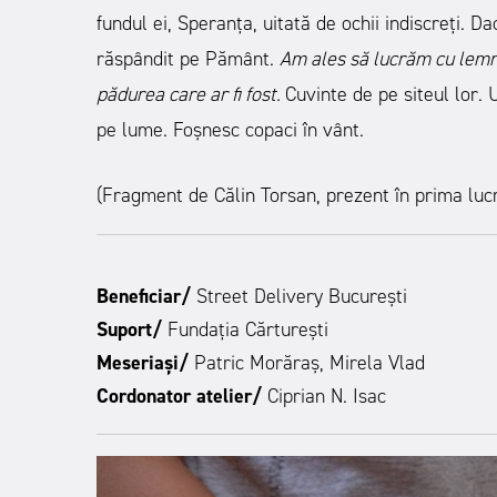
fundul ei, Speranța, uitată de ochii indiscreți. Da
răspândit pe Pământ.
Am ales să lucrăm cu lemn,
pădurea care ar fi fost.
Cuvinte de pe siteul lor. U
pe lume. Foșnesc copaci în vânt.
(Fragment de Călin Torsan, prezent în prima luc
Beneficiar/
Street Delivery București
Suport/
Fundația Cărturești
Meseriași/
Patric Morăraș, Mirela Vlad
Cordonator atelier/
Ciprian N. Isac