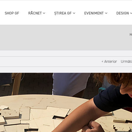
SHOP GF
RĂCNET
ȘTIREA GF
EVENIMENT
DESIGN
H
< Anterior
Următo