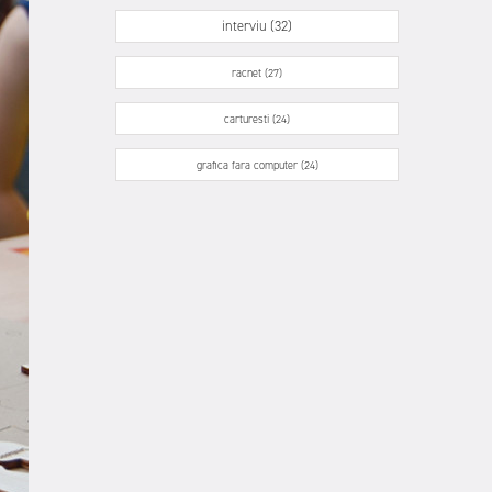
interviu (32)
racnet (27)
carturesti (24)
grafica fara computer (24)