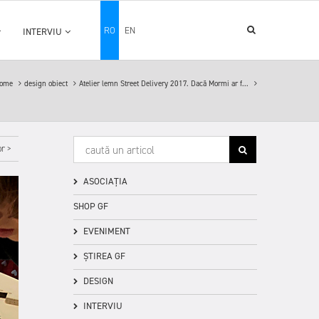
RO
EN
INTERVIU
ome
design obiect
Atelier lemn Street Delivery 2017. Dacă Mormi ar f...
r >
ASOCIAȚIA
SHOP GF
EVENIMENT
ȘTIREA GF
DESIGN
INTERVIU