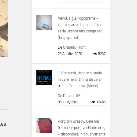
Mărci, sigle, logograme –
Ultima carte disponibilă din
seria Grafică fără computer.
(tiraj epuizat)
De
Graphic Front
23 Aprilie, 2020
5237
e
10 Cetățeni, despre situația
în care ne aflăm, și de ce ar
trebui făcut ceva. (Video)
De
Difuzor GF
05 Iulie, 2018
13685
Porți din Brașov. Cele mai
țea,
frumoase porți vechi din oraș
– disponibilă în două variante