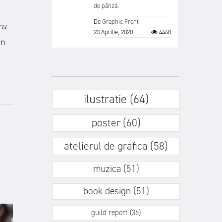
de pânză.
De
Graphic Front
ru
23 Aprilie, 2020
4468
in
ilustratie (64)
poster (60)
atelierul de grafica (58)
muzica (51)
book design (51)
guild report (36)