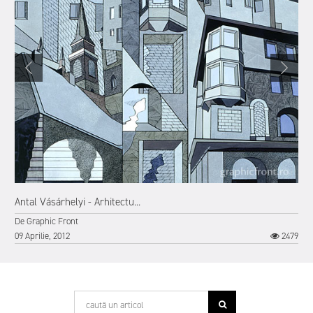
Antal Vásárhelyi - Arhitectu...
De
Graphic Front
09 Aprilie, 2012
2479
3