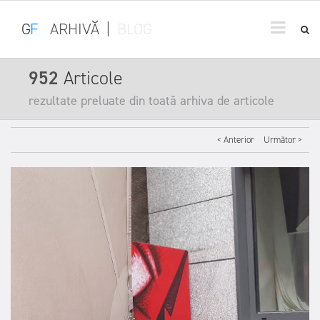
G
F
ARHIVĂ
|
BLOG
952
Articole
rezultate preluate din toată arhiva de articole
< Anterior
Următor >