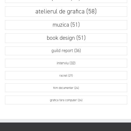
atelierul de grafica (58)
muzica (51)
book design (51)
guild report (36)
interviu (32)
racnet (27)
film documentar (24)
grafica fara computer (24)