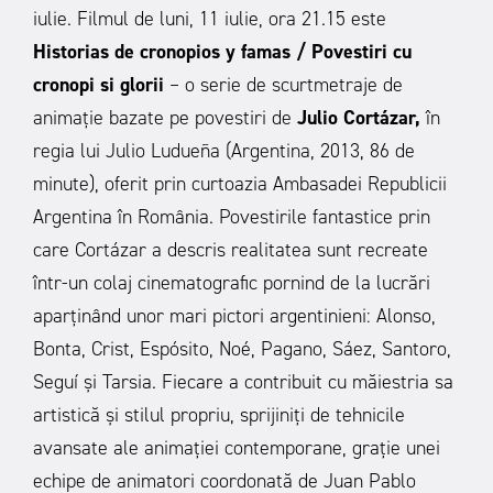
iulie. Filmul de luni, 11 iulie, ora 21.15 este
Historias de cronopios y famas / Povestiri cu
cronopi si glorii
– o serie de scurtmetraje de
animație bazate pe povestiri de
Julio Cortázar,
în
regia lui Julio Ludueña (Argentina, 2013, 86 de
minute), oferit prin curtoazia Ambasadei Republicii
Argentina în România. Povestirile fantastice prin
care Cortázar a descris realitatea sunt recreate
într-un colaj cinematografic pornind de la lucrări
aparţinând unor mari pictori argentinieni: Alonso,
Bonta, Crist, Espósito, Noé, Pagano, Sáez, Santoro,
Seguí şi Tarsia. Fiecare a contribuit cu măiestria sa
artistică şi stilul propriu, sprijiniţi de tehnicile
avansate ale animaţiei contemporane, graţie unei
echipe de animatori coordonată de Juan Pablo