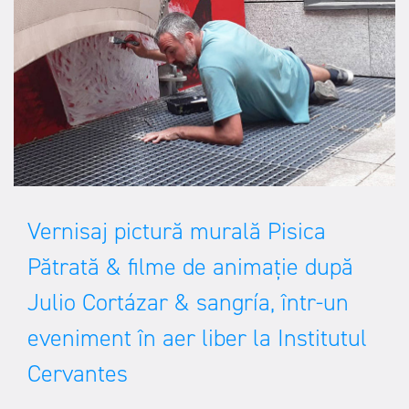
Vernisaj pictură murală Pisica
Pătrată & filme de animație după
Julio Cortázar & sangría, într-un
eveniment în aer liber la Institutul
Cervantes