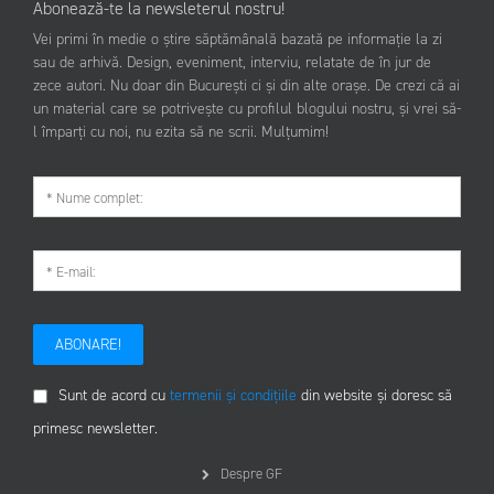
Abonează-te la newsleterul nostru!
Vei primi în medie o știre săptămânală bazată pe informație la zi
sau de arhivă. Design, eveniment, interviu, relatate de în jur de
zece autori. Nu doar din București ci și din alte orașe. De crezi că ai
un material care se potrivește cu profilul blogului nostru, și vrei să-
l împarți cu noi, nu ezita să ne scrii. Mulțumim!
ABONARE!
Sunt de acord cu
termenii și condițiile
din website și doresc să
primesc newsletter.
Despre GF