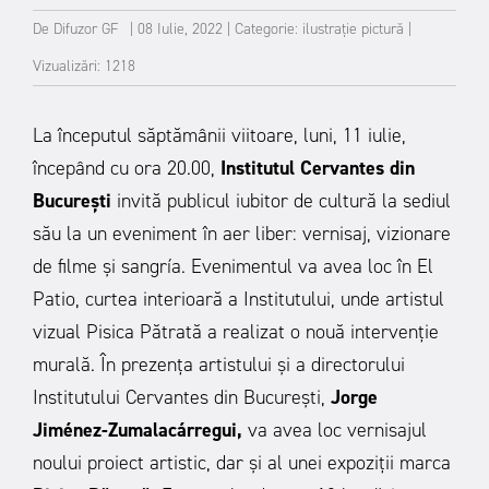
De
Difuzor GF
|
08 Iulie, 2022
|
Categorie:
ilustrație
pictură
|
Vizualizări: 1218
La începutul săptămânii viitoare, luni, 11 iulie,
începând cu ora 20.00,
Institutul Cervantes din
București
invită publicul iubitor de cultură la sediul
său la un eveniment în aer liber: vernisaj, vizionare
de filme și sangría. Evenimentul va avea loc în El
Patio, curtea interioară a Institutului, unde artistul
vizual Pisica Pătrată a realizat o nouă intervenție
murală. În prezența artistului și a directorului
Institutului Cervantes din București,
Jorge
Jiménez-Zumalacárregui,
va avea loc vernisajul
noului proiect artistic, dar și al unei expoziții marca