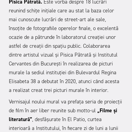
Pisica Pătrată.
Este vorba despre 18 lucrări
reunind schițe inițiale care au stat la baza celor
mai cunoscute lucrări de street-art ale sale,
însoțite de fotografiile operelor finale, o excelentă
ocazie de a pătrunde în laboratorul creației unor
astfel de creații din spațiu public. Colaborarea
dintre artistul vizual și Pisica Pătrată și Institutul
Cervantes din București în realizarea de picturi
murale la sediul instituției din Bulevardul Regina
Elisabeta 38 a debutat în 2020, atunci când acesta
a realizat creat trei picturi murale în interior.
Vernisajul noului mural va prefața seria de proiecții
de film în aer liber reunite sub motto-ul
„Filme și
literatură”
, desfășurate în El Patio, curtea
interioară a Institutului, în fiecare zi de luni a lunii