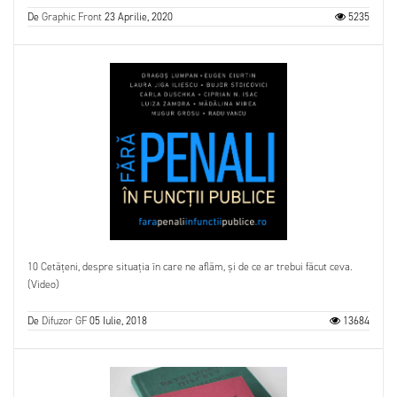
De
Graphic Front
23 Aprilie, 2020
5235
10 Cetățeni, despre situația în care ne aflăm, și de ce ar trebui făcut ceva.
(Video)
De
Difuzor GF
05 Iulie, 2018
13684