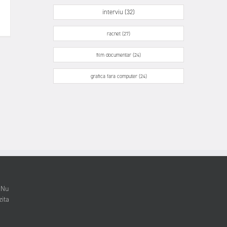
interviu (32)
racnet (27)
film documentar (24)
grafica fara computer (24)
. Nu
zita