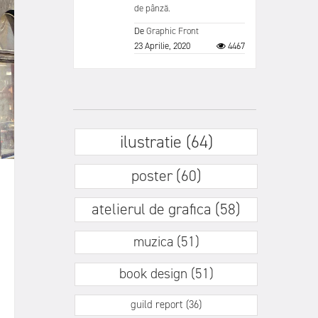
de pânză.
De
Graphic Front
23 Aprilie, 2020
4467
ilustratie (64)
poster (60)
atelierul de grafica (58)
muzica (51)
book design (51)
guild report (36)