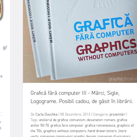
a
va
Grafică fără computer III - Mărci, Sigle,
Logograme. Posibil cadou, de găsit în librării.
De
Carla Duschka
|
08 Decembrie, 2013
|
Categorie:
prezentări
|
Tags:
atelierul de grafica
,
comunism
,
desenatori romani
,
grafica
u
anilor 50-70
,
grafica fara computer
,
grafica romaneasca
,
graphics of
ă
the 70s
,
graphics without computers
,
hand drawn letters
,
litere
vechi
,
romanian communist graphic design
,
romanian illustrators
,