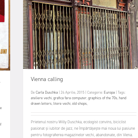
Vienna calling
.
De
Carla Duschka
|
24 Aprilie, 2015
|
Categorie:
Europa
|
Tags:
ateliere vechi
,
grafica fara computer
,
graphics of the 70s
,
hand
drawn letters
,
litere vechi
,
old shops
,
te
Prietenul nostru Willy Duschka, ecologist convins, biciclist
f
pasionat și iubitor de jazz, ne împărtășește mai noua lui pasiune
pentru fotografierea magazinelor vechi, abandonate, din Viena.