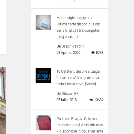
Mărci, sigle, logograme –
Ultima carte disponibilă din
seria Grafică fără computer.
(tiraj epuizat)
De
Graphic Front
23 Aprilie, 2020
5236
10 Cetățeni, despre situația
în care ne aflăm, și de ce ar
trebui făcut ceva. (Video)
De
Difuzor GF
05 Iulie, 2018
13684
Porți din Brașov. Cele mai
frumoase porți vechi din oraș
– disponibilă în două variante