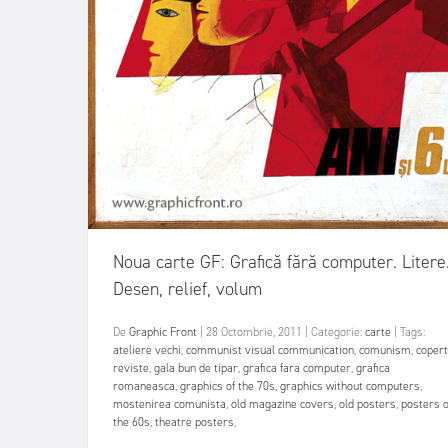
Noua carte GF: Grafică fără computer. Litere
Desen, relief, volum
De
Graphic Front
|
28 Octombrie, 2011
|
Categorie:
carte
|
Tags:
ateliere vechi
,
communist visual communication
,
comunism
,
coper
reviste
,
gala bun de tipar
,
grafica fara computer
,
grafica
romaneasca
,
graphics of the 70s
,
graphics without computers
,
mostenirea comunista
,
old magazine covers
,
old posters
,
posters o
the 60s
,
theatre posters
,