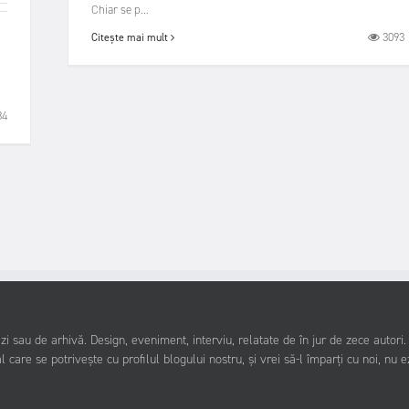
Chiar se p...
3093
Citește mai mult
84
i sau de arhivă. Design, eveniment, interviu, relatate de în jur de zece autori
l care se potrivește cu profilul blogului nostru, și vrei să-l împarți cu noi, nu e