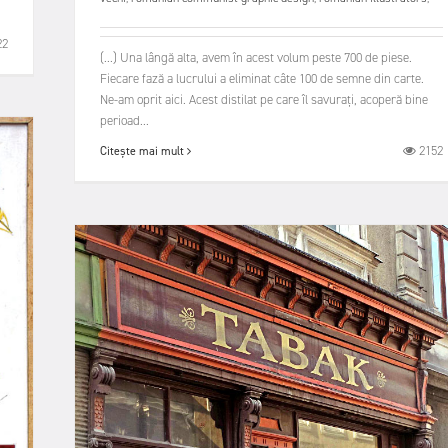
22
(...) Una lângă alta, avem în acest volum peste 700 de piese.
Fiecare fază a lucrului a eliminat câte 100 de semne din carte.
Ne-am oprit aici. Acest distilat pe care îl savurați, acoperă bine
perioad...
2152
Citește mai mult