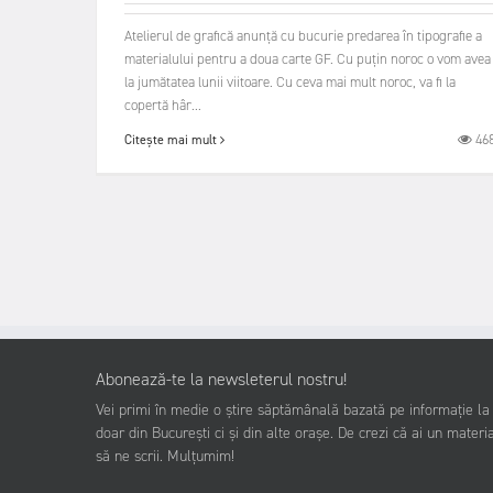
Atelierul de grafică anunță cu bucurie predarea în tipografie a
materialului pentru a doua carte GF. Cu puțin noroc o vom avea
la jumătatea lunii viitoare. Cu ceva mai mult noroc, va fi la
copertă hâr...
46
Citește mai mult
Abonează-te la newsleterul nostru!
Vei primi în medie o știre săptămânală bazată pe informație la z
doar din București ci și din alte orașe. De crezi că ai un materia
să ne scrii. Mulțumim!