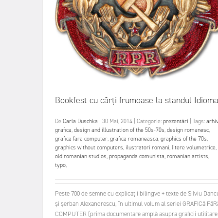
Bookfest cu cărți frumoase la standul Idiom
De
Carla Duschka
|
30 Mai, 2014
|
Categorie:
prezentări
|
Tags:
arhi
grafica
,
design and illustration of the 50s-70s
,
design romanesc
,
grafica fara computer
,
grafica romaneasca
,
graphics of the 70s
,
graphics without computers
,
ilustratori romani
,
litere volumetrice
,
old romanian studios
,
propaganda comunista
,
romanian artists
,
typo
,
Peste 700 de semne cu explicații bilingve + texte de Silviu Danc
și șerban Alexandrescu, în ultimul volum al seriei GRAFICă FăR
COMPUTER (prima documentare amplă asupra graficii utilitare