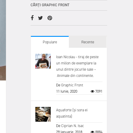
CĂRȚI GRAPHIC FRONT
Populare
Recente
Ioan Nicolau - tiraj de peste
un milion de exemplare la
unul dintre jocurile sale –
Animale din continente.
De
Graphic Front
11 Iunie, 2020
7091
Aquaforte (și sora ei
aquatinta)
De
Ciprian N. Isac
29 Ianuarie, 2018
8884