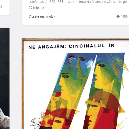
românească 1950-1989, la a cărei întarziată lansare vă invităm pe
63
24 februarie,...
4186
Citește mai mult