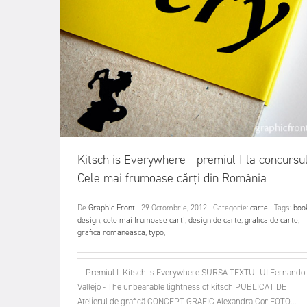
Kitsch is Everywhere - premiul I la concursu
Cele mai frumoase cărți din România
De
Graphic Front
|
29 Octombrie, 2012
|
Categorie:
carte
|
Tags:
boo
design
,
cele mai frumoase carti
,
design de carte
,
grafica de carte
,
grafica romaneasca
,
typo
,
Premiul I Kitsch is Everywhere SURSA TEXTULUI Fernando
Vallejo - The unbearable lightness of kitsch PUBLICAT DE
Atelierul de grafică CONCEPT GRAFIC Alexandra Cor FOTO...