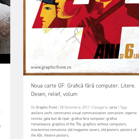
Noua carte GF: Grafică fără computer. Litere.
Desen, relief, volum
De
Graphic Front
|
28 Octombrie, 2011
|
Categorie:
carte
|
Tags:
ateliere vechi
,
communist visual communication
,
comunism
,
coperte
reviste
,
gala bun de tipar
,
grafica fara computer
,
grafica
romaneasca
,
graphics of the 70s
,
graphics without computers
,
.
mostenirea comunista
,
old magazine covers
,
old posters
,
posters of
the 60s
,
theatre posters
,