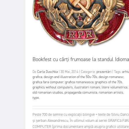
Bookfest cu cărți frumoase la standul Idiom
De
Carla Duschka
|
30 Mai, 2014
|
Categorie:
prezentări
|
Tags:
arhi
grafica
,
design and illustration of the 50s-70s
,
design romanesc
,
grafica fara computer
,
grafica romaneasca
,
graphics of the 70s
,
graphics without computers
,
ilustratori romani
,
litere volumetrice
,
old romanian studios
,
propaganda comunista
,
romanian artists
,
typo
,
Peste 700 de semne cu explicații bilingve + texte de Silviu Danc
și șerban Alexandrescu, în ultimul volum al seriei GRAFICă FăR
COMPUTER (prima documentare amplă asupra graficii utilitare