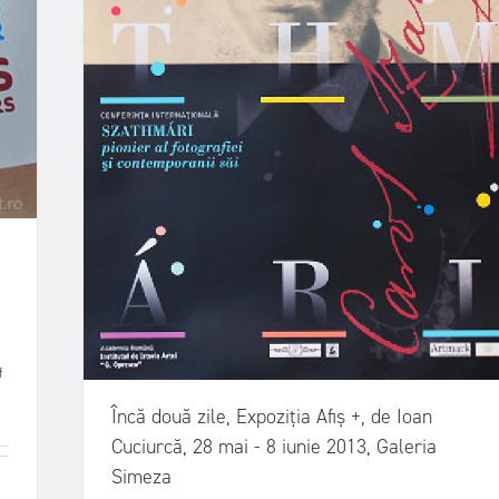
f
Încă două zile, Expoziția Afiș +, de Ioan
Cuciurcă, 28 mai - 8 iunie 2013, Galeria
Simeza