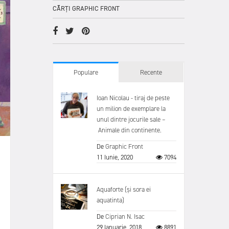
CĂRȚI GRAPHIC FRONT
Populare
Recente
Ioan Nicolau - tiraj de peste
un milion de exemplare la
unul dintre jocurile sale –
Animale din continente.
De
Graphic Front
11 Iunie, 2020
7094
Aquaforte (și sora ei
aquatinta)
De
Ciprian N. Isac
29 Ianuarie, 2018
8891