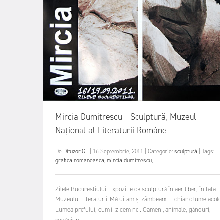
Mircia Dumitrescu - Sculptură, Muzeul
Național al Literaturii Române
De
Difuzor GF
|
16 Septembrie, 2011
|
Categorie:
sculptură
|
Tags:
grafica romaneasca
,
mircia dumitrescu
,
Zilele Bucureștiului. Expoziție de sculptură în aer liber, în fața
Muzeului Literaturii. Mă uitam și zâmbeam. E chiar o lume acolo
Lumea profului, cum ii zicem noi. Oameni, animale, gânduri,
rugăciun...