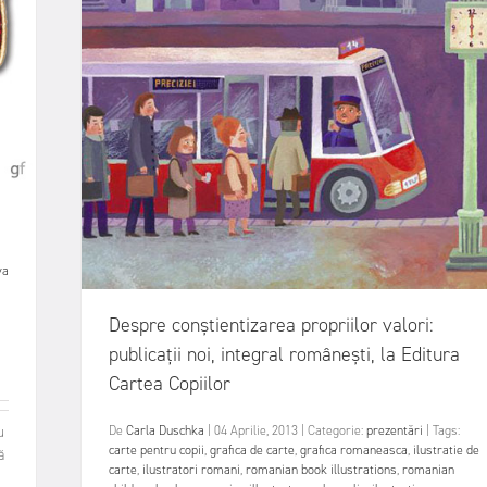
a
va
Despre conștientizarea propriilor valori:
publicații noi, integral românești, la Editura
Cartea Copiilor
De
Carla Duschka
|
04 Aprilie, 2013
|
Categorie:
prezentări
|
Tags:
u
carte pentru copii
,
grafica de carte
,
grafica romaneasca
,
ilustratie de
ă
carte
,
ilustratori romani
,
romanian book illustrations
,
romanian