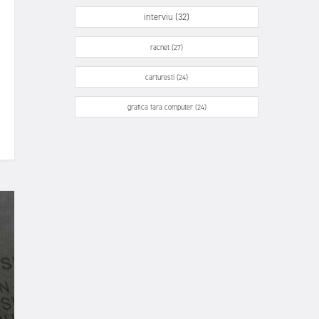
interviu (32)
racnet (27)
carturesti (24)
grafica fara computer (24)