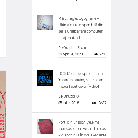
Mărci, sigle, logograme –
Ultima carte disponibilă din
seria Grafică fără computer.
(tiraj epuizat)
De
Graphic Front
23 Aprilie, 2020
5240
10 Cetățeni, despre situația
în care ne aflăm, și de ce ar
trebui făcut ceva. (Video)
De
Difuzor GF
05 Iulie, 2018
13687
Porți din Brașov. Cele mai
frumoase porți vechi din oraș
– disponibilă în două variante