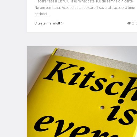
Fiecare fază a lucrului a eliminat câte 100 de semne din carte.
Ne-am oprit aici. Acest distilat pe care îl savurați, acoperă bine
perioad...
21
Citește mai mult