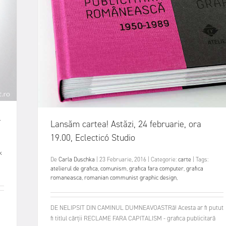
l
Lansăm cartea! Astăzi, 24 februarie, ora
19.00, Eclecticó Studio
k
De
Carla Duschka
|
23 Februarie, 2016
|
Categorie:
carte
|
Tags:
atelierul de grafica
,
comunism
,
grafica fara computer
,
grafica
romaneasca
,
romanian communist graphic design
,
DE NELIPSIT DIN CAMINUL DUMNEAVOASTRă! Acesta ar fi putut
fi titlul cărții RECLAME FARA CAPITALISM - grafica publicitară