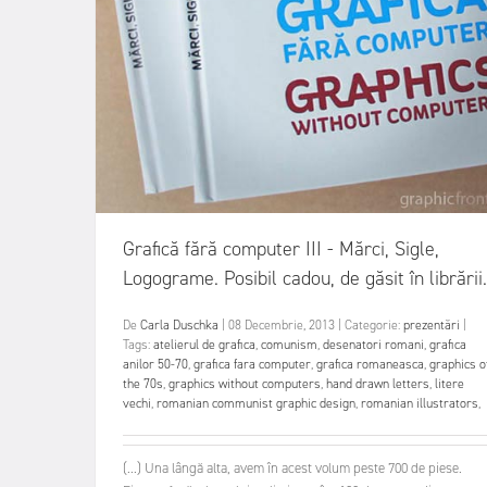
Grafică fără computer III - Mărci, Sigle,
Logograme. Posibil cadou, de găsit în librării.
De
Carla Duschka
|
08 Decembrie, 2013
|
Categorie:
prezentări
|
Tags:
atelierul de grafica
,
comunism
,
desenatori romani
,
grafica
anilor 50-70
,
grafica fara computer
,
grafica romaneasca
,
graphics o
the 70s
,
graphics without computers
,
hand drawn letters
,
litere
vechi
,
romanian communist graphic design
,
romanian illustrators
,
(...) Una lângă alta, avem în acest volum peste 700 de piese.