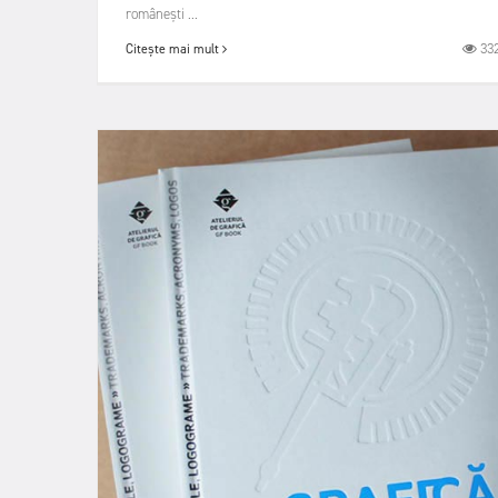
românești ...
33
Citește mai mult