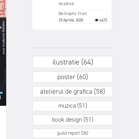
de pânză.
De
Graphic Front
23 Aprilie, 2020
4472
ilustratie (64)
poster (60)
atelierul de grafica (58)
muzica (51)
book design (51)
guild report (36)