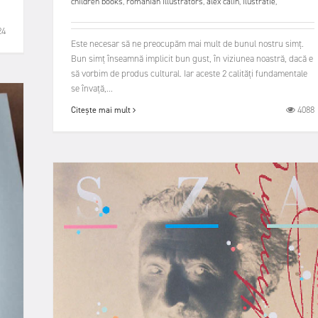
children books
,
romanian illustrators
,
alex calin
,
ilustratie
,
24
Este necesar să ne preocupăm mai mult de bunul nostru simț.
Bun simț înseamnă implicit bun gust, în viziunea noastră, dacă e
să vorbim de produs cultural. Iar aceste 2 calități fundamentale
se învață,...
4088
Citește mai mult