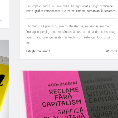
De
Graphic Front
|
06 Iunie, 2013
|
Categorie:
afiș
|
Tags:
grafica de
carte
,
grafica romaneasca
,
ilustratori romani
,
romanian illustrators
,
52
Ar trebui să privim cu mai multă atenţie, să cunoaştem mai
îndeaproape şi grafica românească ilustrată de artişti consacraţi,
aparținând unei generații mai vechi, cum este Ioan Cuciurcă.
Arti...
3553
Citește mai mult