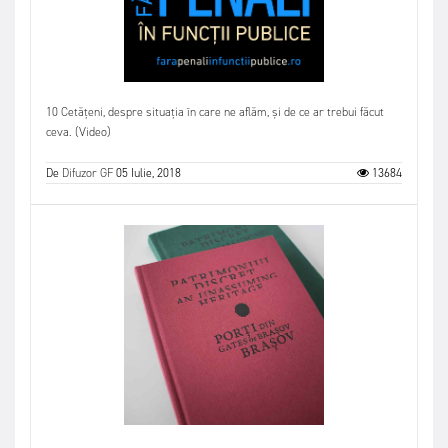
10 Cetățeni, despre situația în care ne aflăm, și de ce ar trebui făcut
ceva. (Video)
De
Difuzor GF
05 Iulie, 2018
13684