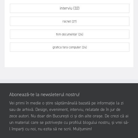
interviu (32)
racnet (27)
film documentar (24)
grafica fara computer (24)
Abonează-te la newsleterul nostru!
Vei primi în medie o știre săptămânală bazată pe informație la zi
sau de arhivă. Design, eveniment, interviu, relatate de în jur de
zece autori. Nu doar din București ci și din alte orașe. De crezi că ai
un material care se potrivește cu profilul blogului nostru, și vrei să-
l împarți cu noi, nu ezita să ne scrii. Mulțumim!