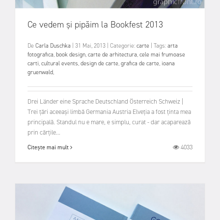
Ce vedem și pipăim la Bookfest 2013
De
Carla Duschka
|
31 Mai, 2013
|
Categorie:
carte
|
Tags:
arta
fotografica
,
book design
,
carte de arhitectura
,
cele mai frumoase
carti
,
cultural events
,
design de carte
,
grafica de carte
,
ioana
gruenwald
,
Drei Länder eine Sprache Deutschland Österreich Schweiz |
Trei țări aceeași limbă Germania Austria Elveția a fost ținta mea
principală. Standul nu e mare, e simplu, curat - dar acaparează
prin cărțile...
4033
Citește mai mult