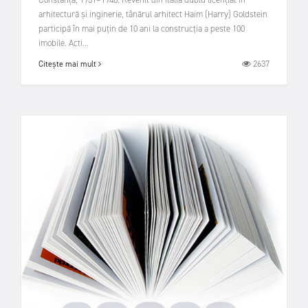
arhitectură și inginerie, tânărul arhitect Haim (Harry) Goldstein
participă în mai puțin de 10 ani la construcția a peste 100
imobile. Acti...
2637
Citește mai mult