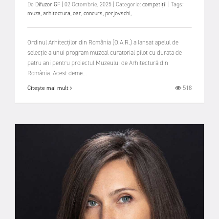
De
Difuzor GF
|
02 Octombrie, 2025
|
Categorie:
competiții
|
Tags:
muza
,
arhitectura
,
oar
,
concurs
,
perjovschi
,
Ordinul Arhitecților din România (O.A.R.) a lansat apelul de
selecție a unui program muzeal curatorial pilot cu durata de
patru ani pentru proiectul Muzeului de Arhitectură din
România. Acest deme...
518
Citește mai mult