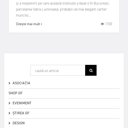
și a moștenirii pe care această instituție a lăsat-o în București,
parcelarea Vatra Luminoasă, probabil cel mai elegant cartier
muncito...
1720
Citește mai mult
ASOCIAȚIA
SHOP GF
EVENIMENT
ȘTIREA GF
DESIGN