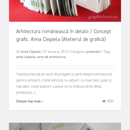
Arhitectura românească în detalii / Concept
grafic: Anna Ciepiela (Atelierul de grafică)
De
Anna Ciepiela
|
31 Ianuarie, 2013
|
Categorie:
prezentări
|
Tags:
anna ciepiela
,
carte de arhitectura
,
Toamna trecută am avut de pregătit o carte despre arhitectură
pentru arhitecți. Carte tehnică, nu album: cu mult text, poze și,
mai ales, multe planuri. Layout-ul nu trebuia să fie deloc
pretențios, c...
3557
Citește mai mult