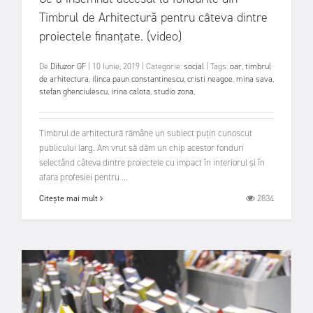
Timbrul de Arhitectură pentru câteva dintre
proiectele finanțate. (video)
De
Difuzor GF
|
10 Iunie, 2019
|
Categorie:
social
|
Tags:
oar
,
timbrul
de arhitectura
,
ilinca paun constantinescu
,
cristi neagoe
,
mina sava
,
stefan ghenciulescu
,
irina calota
,
studio zona
,
Timbrul de arhitectură rămâne un subiect puțin cunoscut
publicului larg. Am vrut să dăm un chip acestor fonduri
selectând câteva dintre proiectele cu impact în interiorul și în
afara profesiei pentru ...
2834
Citește mai mult