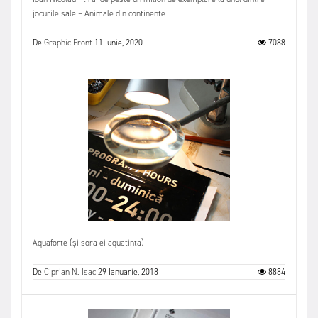
jocurile sale – Animale din continente.
De
Graphic Front
11 Iunie, 2020
7088
Aquaforte (și sora ei aquatinta)
De
Ciprian N. Isac
29 Ianuarie, 2018
8884