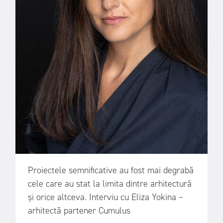
Proiectele semnificative au fost mai degrabă
cele care au stat la limita dintre arhitectură
și orice altceva. Interviu cu Eliza Yokina –
arhitectă partener Cumulus