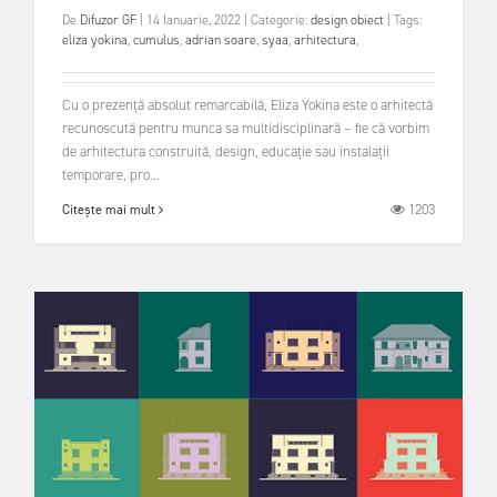
De
Difuzor GF
|
14 Ianuarie, 2022
|
Categorie:
design obiect
|
Tags:
eliza yokina
,
cumulus
,
adrian soare
,
syaa
,
arhitectura
,
Cu o prezență absolut remarcabilă, Eliza Yokina este o arhitectă
recunoscută pentru munca sa multidisciplinară – fie că vorbim
de arhitectura construită, design, educație sau instalații
temporare, pro...
1203
Citește mai mult