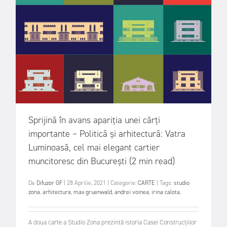
Sprijină în avans apariția unei cărți
importante – Politică și arhitectură: Vatra
Luminoasă, cel mai elegant cartier
muncitoresc din București (2 min read)
De
Difuzor GF
|
28 Aprilie, 2021
|
Categorie:
CARTE
|
Tags:
studio
zona
,
arhitectura
,
max gruenwald
,
andrei voinea
,
irina calota
,
A doua carte a Studio Zona prezintă istoria Casei Construcțiilor