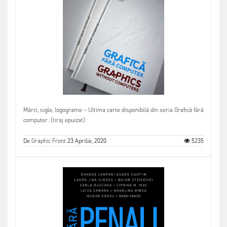
Mărci, sigle, logograme – Ultima carte disponibilă din seria Grafică fără
computer. (tiraj epuizat)
De
Graphic Front
23 Aprilie, 2020
5235