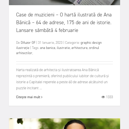
Case de muzicieni – O hartă ilustrată de Ana
Bănică – 64 de adrese, 175 de ani de istorie.
Lansare sâmbătă 4 februarie
De
Difuzor GF
|
31 Ianuarie, 2023
|
Categorie:
graphic design
ilustrație
|
Tags:
ana banica
,
ilustratie
,
arhitectura
,
ordinul
arhitectilor
,
Harta realizată de arhitecta și ilustratoarea Ana Bănică
reprezintă o premieră, oferind publicului iubitor de cultură și
istorie a Capitalei reperele a peste 60 de adrese alcătuind un
puzzle incitant ...
1333
Citește mai mult