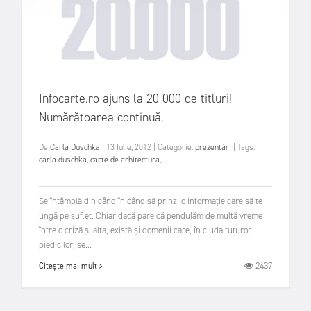
Infocarte.ro ajuns la 20 000 de titluri!
Numărătoarea continuă.
De
Carla Duschka
|
13 Iulie, 2012
|
Categorie:
prezentări
|
Tags:
carla duschka
,
carte de arhitectura
,
Se întâmplă din când în când să prinzi o informație care să te
ungă pe suflet. Chiar dacă pare că pendulăm de multă vreme
între o criză și alta, există și domenii care, în ciuda tuturor
piedicilor, se...
2437
Citește mai mult