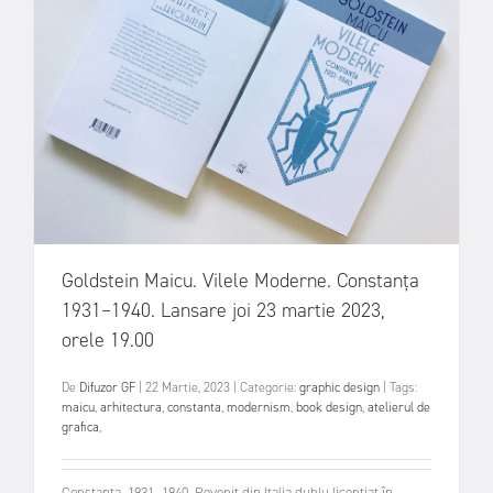
Goldstein Maicu. Vilele Moderne. Constanța
1931–1940. Lansare joi 23 martie 2023,
orele 19.00
De
Difuzor GF
|
22 Martie, 2023
|
Categorie:
graphic design
|
Tags:
maicu
,
arhitectura
,
constanta
,
modernism
,
book design
,
atelierul de
grafica
,
Constanța, 1931–1940. Revenit din Italia dublu licențiat în