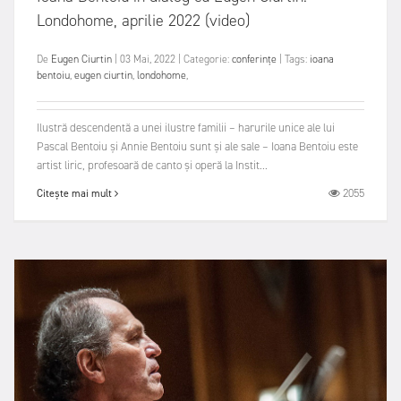
Londohome, aprilie 2022 (video)
De
Eugen Ciurtin
|
03 Mai, 2022
|
Categorie:
conferințe
|
Tags:
ioana
bentoiu
,
eugen ciurtin
,
londohome
,
Ilustră descendentă a unei ilustre familii – harurile unice ale lui
Pascal Bentoiu și Annie Bentoiu sunt și ale sale – Ioana Bentoiu este
artist liric, profesoară de canto și operă la Instit...
2055
Citește mai mult