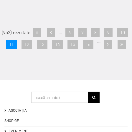
(952) rezultate
....
6
7
8
9
10
....
11
12
13
14
15
16
ASOCIAȚIA
SHOP GF
EVENIMENT