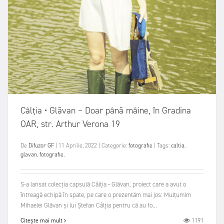
Câlția • Glăvan – Doar până mâine, în Gradina
OAR, str. Arthur Verona 19
De
Difuzor GF
|
11 Aprilie, 2022
|
Categorie:
fotografie
|
Tags:
caltia
,
glavan
,
fotografie
,
S-a lansat colecția capsulă Câlția • Glăvan, proiect care a avut o
întreagă echipă în spate, pe care o prezentăm mai jos: Mulțumim
Mihaelei Glăvan și lui Ștefan Câlția pentru că au fo...
1191
Citește mai mult