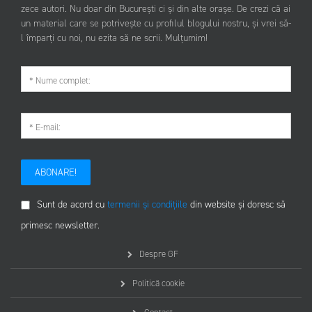
zece autori. Nu doar din București ci și din alte orașe. De crezi că ai
un material care se potrivește cu profilul blogului nostru, și vrei să-
l împarți cu noi, nu ezita să ne scrii. Mulțumim!
ABONARE!
Sunt de acord cu
termenii și condițiile
din website și doresc să
primesc newsletter.
Despre GF
Politică cookie