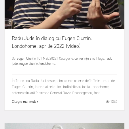
Radu Jude în dialog cu Eugen Ciurtin.
Londohome, aprilie 2022 (video)
De
Eugen Ciurtin
|
01 Mai, 2022
|
Categorie:
conferințe
afiș
|
Tags:
radu
jude
,
eugen ciurtin
,
londohome
,
Întîlnirea cu Radu Jude este prima dintr-o serie de întîlniri ținute de
Eugen Ciurtin, istoric al religiilor. Întîlnirile au loc la Londohome,
cafenea situată în strada General David Praporgescu, fost...
1345
Citește mai mult