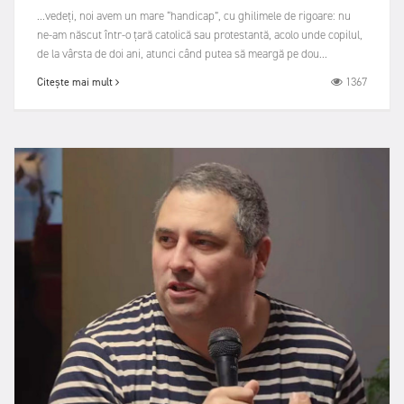
...vedeți, noi avem un mare “handicap”, cu ghilimele de rigoare: nu
ne-am născut într-o țară catolică sau protestantă, acolo unde copilul,
de la vârsta de doi ani, atunci când putea să meargă pe dou...
1367
Citește mai mult