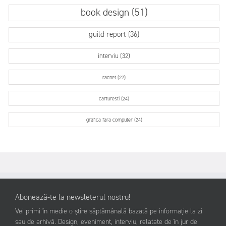
book design (51)
guild report (36)
interviu (32)
racnet (27)
carturesti (24)
grafica fara computer (24)
Abonează-te la newsleterul nostru!
Vei primi în medie o știre săptămânală bazată pe informație la zi
sau de arhivă. Design, eveniment, interviu, relatate de în jur de