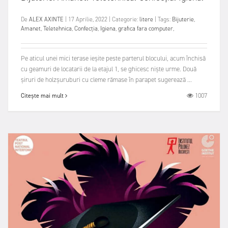
De
ALEX AXINTE
|
17 Aprilie, 2022
|
Categorie:
litere
|
Tags:
Bijuterie
,
Amanet
,
Teletehnica
,
Confecția
,
Igiena
,
grafica fara computer
,
Pe aticul unei mici terase ieșite peste parterul blocului, acum închisă
cu geamuri de locatarii de la etajul 1, se ghicesc niște urme. Două
șiruri de holzșuruburi cu cleme rămase în parapet sugerează ...
1007
Citește mai mult