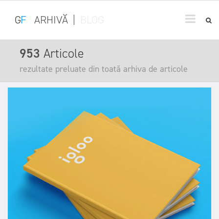
G
F
ARHIVĂ
|
BLOG
953
Articole
rezultate preluate din toată arhiva de articole