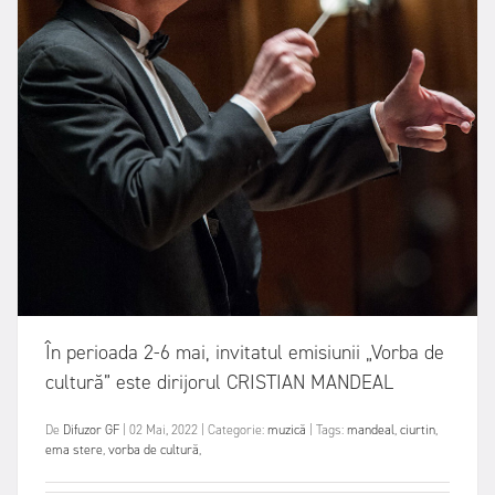
În perioada 2-6 mai, invitatul emisiunii „Vorba de
cultură” este dirijorul CRISTIAN MANDEAL
De
Difuzor GF
|
02 Mai, 2022
|
Categorie:
muzică
|
Tags:
mandeal
,
ciurtin
,
ema stere
,
vorba de cultură
,