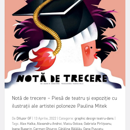
Notă de trecere – Piesă de teatru și expoziție cu
ilustrații ale artistei poloneze Paulina Mitek
De
Difuzor GF
|
13 Aprilie, 2022
|
Categorie:
graphic design
teatru-dans
|
Tags:
Alex Halka
,
Alexandru Andrei
,
Vlaicu Golcea
,
Gabriela Pîrlițeanu
,
Ioana Bugarin
,
Carmen Ghiurco
,
Cătălina Bălălău
,
Oana Pușcatu
,