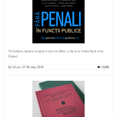
10 Cetățeni, despre situația în care ne aflăm, și de ce ar trebui făcut ceva.
(Video)
De
Difuzor GF
05 Iulie, 2018
13688