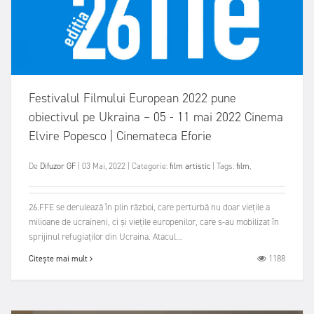
Festivalul Filmului European 2022 pune
obiectivul pe Ukraina – 05 - 11 mai 2022 Cinema
Elvire Popesco | Cinemateca Eforie
De
Difuzor GF
|
03 Mai, 2022
|
Categorie:
film artistic
|
Tags:
film
,
26.FFE se derulează în plin război, care perturbă nu doar viețile a
milioane de ucraineni, ci și viețile europenilor, care s-au mobilizat în
sprijinul refugiaților din Ucraina. Atacul...
1188
Citește mai mult