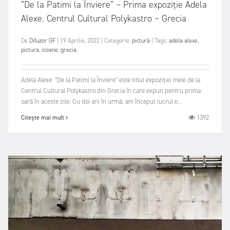
”De la Patimi la Înviere” – Prima expoziție Adela
Alexe. Centrul Cultural Polykastro – Grecia
De
Difuzor GF
|
19 Aprilie, 2022
|
Categorie:
pictură
|
Tags:
adela alexe
,
pictura
,
icoane
,
grecia
,
Adela Alexe: ”De la Patimi la Înviere” este titlul expoziției mele de la
Centrul Cultural Polykastro din Grecia în care expun pentru prima
oară în aceste zile. Cu doi ani în urmă, am început lucrul e...
1392
Citește mai mult