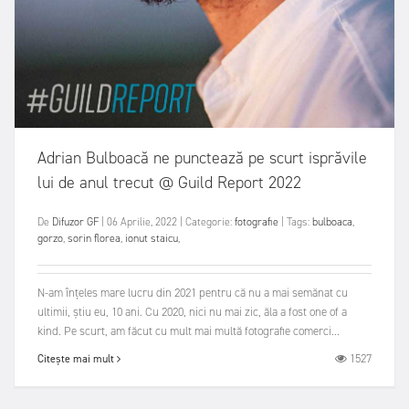
Adrian Bulboacă ne punctează pe scurt isprăvile
lui de anul trecut @ Guild Report 2022
De
Difuzor GF
|
06 Aprilie, 2022
|
Categorie:
fotografie
|
Tags:
bulboaca
,
gorzo
,
sorin florea
,
ionut staicu
,
N-am înțeles mare lucru din 2021 pentru că nu a mai semănat cu
ultimii, știu eu, 10 ani. Cu 2020, nici nu mai zic, ăla a fost one of a
kind. Pe scurt, am făcut cu mult mai multă fotografie comerci...
1527
Citește mai mult