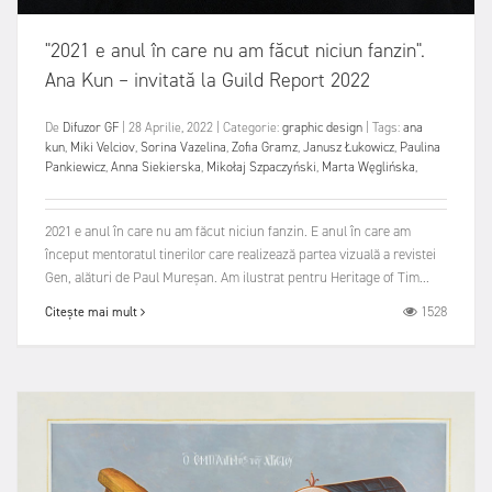
"2021 e anul în care nu am făcut niciun fanzin".
Ana Kun – invitată la Guild Report 2022
De
Difuzor GF
|
28 Aprilie, 2022
|
Categorie:
graphic design
|
Tags:
ana
kun
,
Miki Velciov
,
Sorina Vazelina
,
Zofia Gramz
,
Janusz Łukowicz
,
Paulina
Pankiewicz
,
Anna Siekierska
,
Mikołaj Szpaczyński
,
Marta Węglińska
,
2021 e anul în care nu am făcut niciun fanzin. E anul în care am
început mentoratul tinerilor care realizează partea vizuală a revistei
Gen, alături de Paul Mureșan. Am ilustrat pentru Heritage of Tim...
1528
Citește mai mult