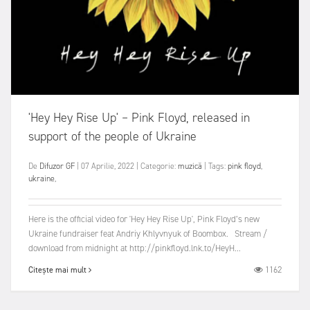
'Hey Hey Rise Up' – Pink Floyd, released in
support of the people of Ukraine
De
Difuzor GF
|
07 Aprilie, 2022
|
Categorie:
muzică
|
Tags:
pink floyd
,
ukraine
,
Here is the official video for 'Hey Hey Rise Up', Pink Floyd’s new
Ukraine fundraiser feat Andriy Khlyvnyuk of Boombox. Stream /
download from midnight at http://pinkfloyd.lnk.to/HeyH...
1162
Citește mai mult