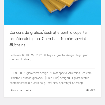
Concurs de grafică/ilustrație pentru coperta
următorului igloo. Open Call. Număr special
#Ucraina
De
Difuzor GF
|
05 Mai, 2022
|
Categorie:
graphic design
|
Tags:
igloo
,
concurs
,
ukraina
,
,
OPEN CALL: igloo cover design. Număr special #Ucraina Dedicăm
următorul număr igloo #208 (iunie-iulie) designului și arhitecturii
contemporane din Ucraina, și, mai ales, speranței. Speranței î...
2036
Citește mai mult