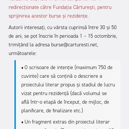
redirecționate către Fundația Cărturești, pentru
sprijinirea acestor burse și rezidențe.
Autorii interesați, cu vârsta cuprinsă între 30 și 50
de ani, se pot înscrie în perioada 1 – 15 octombrie,
trimițând la adresa burse@carturesti.net,
următoarele:
O scrisoare de intenție (maximum 750 de
♦
cuvinte) care să conțină o descriere a
proiectului literar propus și stadiul de lucru
vizat pentru rezidență (dacă volumul se
află într-o etapă de început, de mijloc, de
planificare, de finalizare etc.)
Un fragment extras din proiectul literar
♦