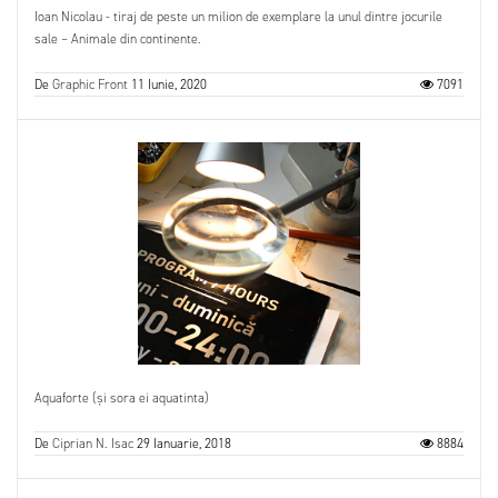
Ioan Nicolau - tiraj de peste un milion de exemplare la unul dintre jocurile
sale – Animale din continente.
De
Graphic Front
11 Iunie, 2020
7091
Aquaforte (și sora ei aquatinta)
De
Ciprian N. Isac
29 Ianuarie, 2018
8884