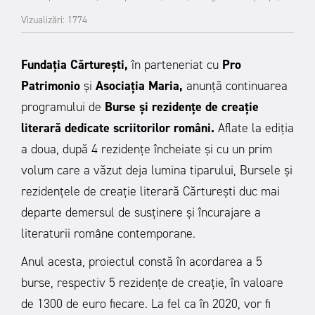
Vizualizări: 1774
Fundația Cărturești,
în parteneriat cu
Pro
Patrimonio
și
Asociația Maria,
anunță continuarea
programului de
Burse și rezidențe de creație
literară dedicate scriitorilor români.
Aflate la ediția
a doua, după 4 rezidențe încheiate și cu un prim
volum care a văzut deja lumina tiparului, Bursele și
rezidențele de creație literară Cărturești duc mai
departe demersul de susținere și încurajare a
literaturii române contemporane.
Anul acesta, proiectul constă în acordarea a 5
burse, respectiv 5 rezidențe de creație, în valoare
de 1300 de euro fiecare. La fel ca în 2020, vor fi