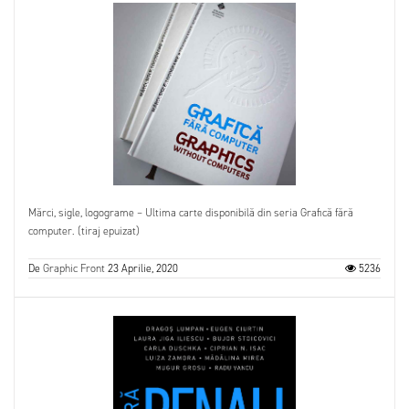
Mărci, sigle, logograme – Ultima carte disponibilă din seria Grafică fără
computer. (tiraj epuizat)
De
Graphic Front
23 Aprilie, 2020
5236