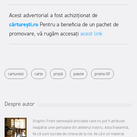
Acest advertorial a fost achiziționat de
c
ărturești.ro
Pentru a beneficia de un pachet de
promovare, vă rugăm accesați
acest link
carturesti
carte
proză
poezie
promo GF
Despre autor
Graphic Front semnează articolele care nu pot fi atribuite
neapărat unei persoane din atelierul nostru. Asta înseamnă,
fie că sunt lucrate de cineva de la noi, fie că e un material