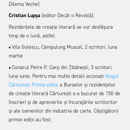
Dilema Veche)
Cristian Lupșa
(editor Decât o Revistă).
Rezidențele de creație literară se vor desfășura
timp de o lună, astfel:
Vila Golescu, Câmpulung Muscel, 2 scriitori, luna
♦
martie
Conacul Petre P. Carp din Țibănești, 3 scriitori,
♦
luna iunie.
Pentru mai multe detalii accesați
blogul
Cărturești
Prima ediție
a Burselor și rezidențelor
de creație literară Cărturești s-a bucurat de 150 de
înscrieri și de aprecierile și încurajările scriitorilor
și ale oamenilor din industria de carte. Câștigătorii
primei ediții au fost: