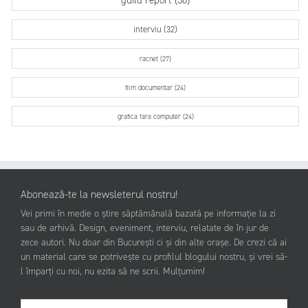
interviu (32)
racnet (27)
film documentar (24)
grafica fara computer (24)
Abonează-te la newsleterul nostru!
Vei primi în medie o știre săptămânală bazată pe informație la zi
sau de arhivă. Design, eveniment, interviu, relatate de în jur de
zece autori. Nu doar din București ci și din alte orașe. De crezi că ai
un material care se potrivește cu profilul blogului nostru, și vrei să-
l împarți cu noi, nu ezita să ne scrii. Mulțumim!