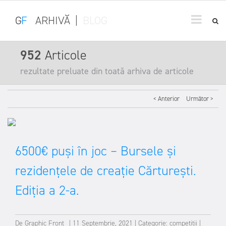
G
F
ARHIVĂ
|
BLOG
952
Articole
rezultate preluate din toată arhiva de articole
< Anterior
Următor >
6500€ puși în joc – Bursele și
rezidențele de creație Cărturești.
Ediția a 2-a.
De
Graphic Front
|
11 Septembrie, 2021
|
Categorie:
competiții
|