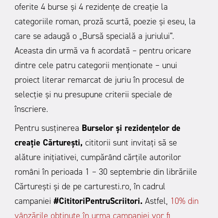
oferite 4 burse și 4 rezidențe de creație la
categoriile roman, proză scurtă, poezie și eseu, la
care se adaugă o „Bursă specială a juriului”.
Aceasta din urmă va fi acordată – pentru oricare
dintre cele patru categorii menționate – unui
proiect literar remarcat de juriu în procesul de
selecție și nu presupune criterii speciale de
înscriere.
Pentru susținerea
Burselor și rezidențelor de
creație Cărturești,
cititorii sunt invitați să se
alăture inițiativei, cumpărând cărțile autorilor
români în perioada 1 – 30 septembrie din librăriile
Cărturești și de pe carturesti.ro, în cadrul
campaniei
#CititoriPentruScriitori.
Astfel,
10% din
vânzările obținute în urma campaniei vor fi