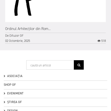
Ordinul Arhitecților din Rom...
De
Difuzor GF
0
02 Octombrie, 2025
518
ASOCIAȚIA
SHOP GF
EVENIMENT
ȘTIREA GF
DESIGN