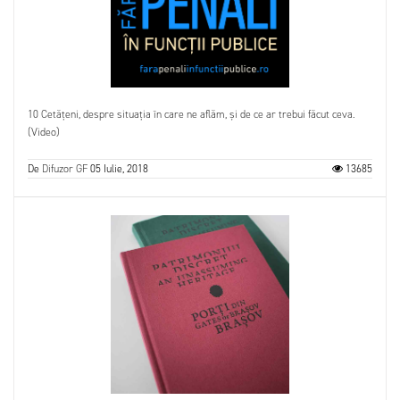
10 Cetățeni, despre situația în care ne aflăm, și de ce ar trebui făcut ceva.
(Video)
De
Difuzor GF
05 Iulie, 2018
13685