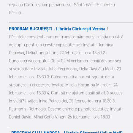
reţeaua Cărtureştilor pe parcursul Săptămânii Psi pentru
Părinţi.
____________________________________________________
PROGRAM BUCUREŞTI - Librăria Cărtureşti Verona
1.
Părintele conştient: cum ne transformăm noi şi relaţia noastră
de cuplu pentru a creşte copii puternici
Invitaţi: Domnica
Petrovai, Delia Lungu
Luni, 22 februarie - ora 18.30
2.
Cunoaşterea corpului: CE si CUM vorbim cu copiii despre sex
şi sexualitate
Invitaţi: Iulia Feordeanu, Delia Dascălu
Marţi, 23
februarie - ora 18.30
3. Calea regală a parentingului: de la
supunere la cooperare
Invitat: Mirela Horumba
Miercuri, 24
februarie - ora 18.30
4. Cum să ne ajutam copiii să aibă succes
în viaţă?
Invitat: Irina Petrea
Joi, 25 februarie - ora 18.30
5.
Retman şi Retmagia. Desene animate psihoterapeutice
Invitaţi:
Daniel David, Mihai Goţiu
Vineri, 26 februarie - ora 18.30
____________________________________________________