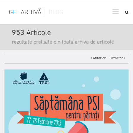
G
F
ARHIVĂ
|
BLOG
953
Articole
rezultate preluate din toată arhiva de articole
< Anterior
Următor >