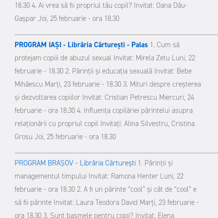
18.30
4. Ai vrea să fii propriul tău copil?
Invitat: Oana Dău-
Gaşpar
Joi, 25 februarie - ora 18.30
____________________________________________________
PROGRAM IAŞI - Librăria Cărtureşti - Palas
1. Cum să
protejam copiii de abuzul sexual
Invitat: Mirela Zetu
Luni, 22
februarie - 18.30
2. Părinţii şi educaţia sexuală
Invitat: Bebe
Mihăescu
Marţi, 23 februarie - 18.30
3. Mituri despre creşterea
şi dezvoltarea copiilor
Invitat: Cristian Petrescu
Miercuri, 24
februarie - ora 18.30
4. Influenţa copilăriei părintelui asupra
relaţionării cu propriul copil
Invitaţi: Alina Silvestru, Cristina
Grosu
Joi, 25 februarie - ora 18.30
____________________________________________________
PROGRAM BRAŞOV - Librăria Cărtureşti
1. Părinţii şi
managementul timpului
Invitat: Ramona Henter
Luni, 22
februarie - ora 18.30
2. A fi un părinte “cool” şi cât de “cool” e
să fii părinte
Invitat: Laura Teodora David
Marţi, 23 februarie -
ora 18.30
3. Sunt basmele pentru copii?
Invitat: Elena