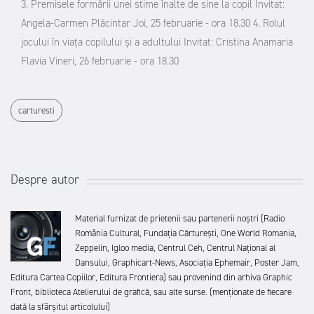
3. Premisele formării unei stime înalte de sine la copil
Invitat:
Angela-Carmen Plăcintar
Joi, 25 februarie - ora 18.30
4. Rolul
jocului în viaţa copilului şi a adultului
Invitat: Cristina Anamaria
Flavia
Vineri, 26 februarie - ora 18.30
carturesti
Despre autor
Material furnizat de prietenii sau partenerii noștri (Radio
România Cultural, Fundația Cărturești, One World Romania,
Zeppelin, Igloo media, Centrul Ceh, Centrul Național al
Dansului, Graphicart-News, Asociația Ephemair, Poster Jam,
Editura Cartea Copiilor, Editura Frontiera) sau provenind din arhiva Graphic
Front, biblioteca Atelierului de grafică, sau alte surse. (menționate de fiecare
dată la sfârșitul articolului)