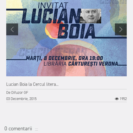
Lucian Boia la Cercul litera...
De
Difuzor GF
03 Decembrie, 2015
1952
0 comentarii
4