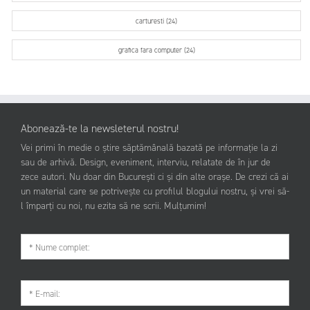
carturesti (24)
grafica fara computer (24)
Abonează-te la newsleterul nostru!
Vei primi în medie o știre săptămânală bazată pe informație la zi
sau de arhivă. Design, eveniment, interviu, relatate de în jur de
zece autori. Nu doar din București ci și din alte orașe. De crezi că ai
un material care se potrivește cu profilul blogului nostru, și vrei să-
l împarți cu noi, nu ezita să ne scrii. Mulțumim!