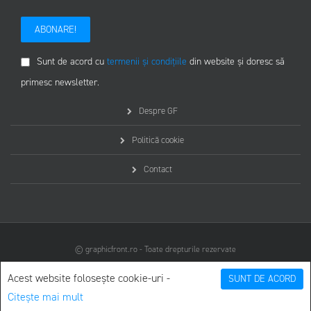
ABONARE!
Sunt de acord cu
termenii și condițiile
din website și doresc să
primesc newsletter.
Despre GF
Politică cookie
Contact
© graphicfront.ro - Toate drepturile rezervate
Acest website folosește cookie-uri -
SUNT DE ACORD
Citește mai mult