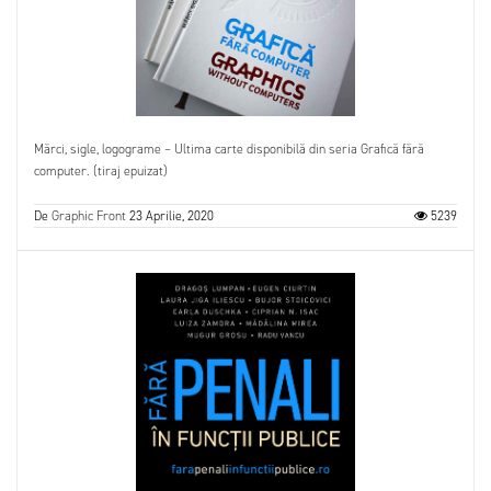
Mărci, sigle, logograme – Ultima carte disponibilă din seria Grafică fără
computer. (tiraj epuizat)
De
Graphic Front
23 Aprilie, 2020
5239