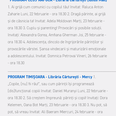
PROGRAM CLUJ NAPOCA - Librăria Cărtureşti (Iulius Mall)
1. Ai grijă cum comunici cu copilul tău!
Invitat: Raluca Anton
Zaharie
Luni, 22 februarie - ora 18.30
2. Dragă părinte, ai grijă
şi de căsnicia ta!
Invitat: Adela Moldovan
Marţi, 23 februarie -
ora 18.30
3. Cuplu şi parenting! Provocări şi posibile soluţii.
Invitaţi: Alexandra Gorea, Amfiana Gherman
Joi, 25 februarie -
ora 18.30
4. Adolescenţa, dincolo de îngrijorările părinţilor şi
provocările vârstei. Şansa vindecarii şi maturizării emoţionale
a adolescentului.
Invitat: Domnica Petrovai
Vineri, 26 februarie
- ora 18.30
____________________________________________________
PROGRAM TIMIŞOARA - Librăria Cărtureşti - Mercy
1.
„Copile, [nu] fii rău!”, sau cum părinţii îşi programează
[dis]funcţional copiii
Invitat: Daniel Muranyi
Luni, 22 februarie -
ora 18.30
2. Să creştem împreună: părinţi şi copii!
Invitaţi: Dora
Kelemen, Oana Bot
Marţi, 23 februarie - ora 18.30
3. Nu pot, să
pot, să vreau
Invitat: Ali Baeram
Miercuri, 24 februarie - ora