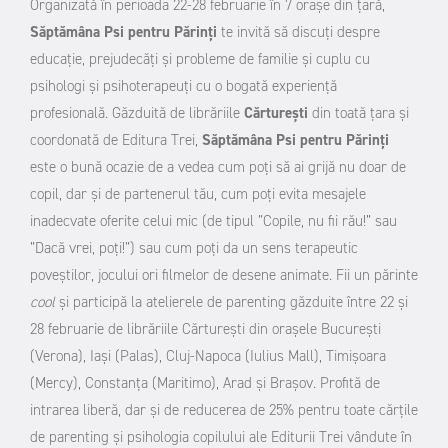
Organizată în perioada 22-28 februarie în 7 oraşe din ţară,
Săptămâna Psi
pentru Părinţi
te invită să discuţi despre
educaţie, prejudecăţi şi probleme de familie şi cuplu cu
psihologi şi psihoterapeuţi cu o bogată exp
erienţă
profesională. Găzduită de librăriile
Cărtureşti
din toată ţara şi
coordonată de Editura Trei,
Săptămâna Psi pentru Părinţi
este o bună ocazie de a vedea cum poţi să ai grijă nu doar de
copil, dar şi de partenerul tău, cum poţi evita mesajele
inadecvate oferite celui mic (de tipul ”Copile, nu fii rău!” sau
”Dacă vrei, poţi!”) sau cum poţi da un sens terapeutic
poveştilor, jocului ori filmelor de desene animate.
Fii un părinte
cool
şi participă la atelierele de parenting găzduite între 22 şi
28 februarie de librăriile Cărtureşti din oraşele Bucureşti
(Verona), Iaşi (Palas), Cluj-Napoca (Iulius Mall), Timişoara
(Mercy), Constanţa (Maritimo), Arad şi Braşov. Profită de
intrarea liberă, dar şi de reducerea de 25% pentru toate cărţile
de parenting şi psihologia copilului ale Editurii Trei vândute în