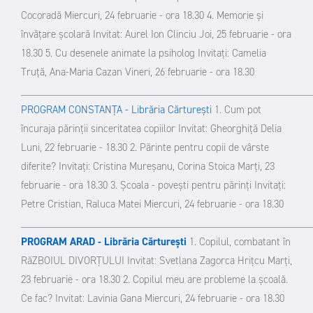
Cocoradă
Miercuri, 24 februarie - ora 18.30
4. Memorie şi
învăţare şcolară
Invitat: Aurel Ion Clinciu
Joi, 25 februarie - ora
18.30
5. Cu desenele animate la psiholog
Invitaţi: Camelia
Truţă, Ana-Maria Cazan
Vineri, 26 februarie - ora 18.30
____________________________________________________
PROGRAM CONSTANŢA - Librăria Cărtureşti
1. Cum pot
încuraja părinţii sinceritatea copiilor
Invitat: Gheorghiţă Delia
Luni, 22 februarie - 18.30
2. Părinte pentru copii de vârste
diferite?
Invitaţi: Cristina Mureşanu, Corina Stoica
Marţi, 23
februarie - ora 18.30
3. Şcoala - poveşti pentru părinţi
Invitaţi:
Petre Cristian, Raluca Matei
Miercuri, 24 februarie - ora 18.30
____________________________________________________
PROGRAM ARAD - Librăria Cărtureşti
1. Copilul, combatant în
RăZBOIUL DIVORŢULUI
Invitat: Svetlana Zagorca Hriţcu
Marţi,
23 februarie - ora 18.30
2. Copilul meu are probleme la şcoală.
Ce fac?
Invitat: Lavinia Gana
Miercuri, 24 februarie - ora 18.30