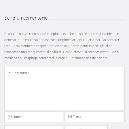
Scrie un comentariu
Graphicfront vă recomandă ca opiniile exprimate să fie scurte şi la obiect. În
general, nu trebuie să depăşească lungimea articolului original. Comentatorii
trebuie să manifeste respect faţă de ceilalţi participanţi la discuţie şi să
folosească un limbaj corect şi civilizat. Graphicfront îşi rezervă dreptul de a
modifica sau respinge comentariile care nu întrunesc aceste cerinţe.