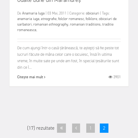
De
Anamaria Iuga
|
03 Mai, 2011
|
Categorie:
obiceiuri
|
Tags:
anamaria iuga
,
etnografie
,
folclor romanesc
,
folklore
,
obiceiuri de
sarbatori
,
romanian ethnography
,
romanian traditions
,
traditie
romaneasca
,
De cum ajungi într-o casă ţărănească, te aştepţi să fie peste tot
lucruri făcute de mâna celor care o locuiesc, însă în ultima
vreme, în multe sate pe unde am fost, în special ţesăturile sunt
din ce î...
3901
Citește mai mult
(17) rezultate
1
2