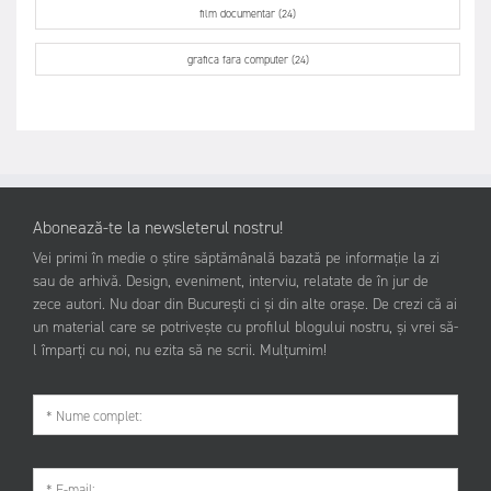
film documentar (24)
grafica fara computer (24)
Abonează-te la newsleterul nostru!
Vei primi în medie o știre săptămânală bazată pe informație la zi
sau de arhivă. Design, eveniment, interviu, relatate de în jur de
zece autori. Nu doar din București ci și din alte orașe. De crezi că ai
un material care se potrivește cu profilul blogului nostru, și vrei să-
l împarți cu noi, nu ezita să ne scrii. Mulțumim!