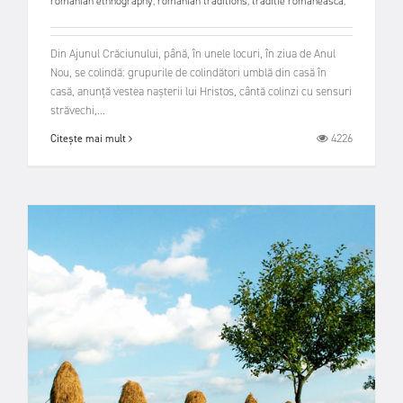
romanian ethnography
,
romanian traditions
,
traditie romaneasca
,
Din Ajunul Crăciunului, până, în unele locuri, în ziua de Anul
Nou, se colindă: grupurile de colindători umblă din casă în
casă, anunță vestea nașterii lui Hristos, cântă colinzi cu sensuri
străvechi,...
4226
Citește mai mult