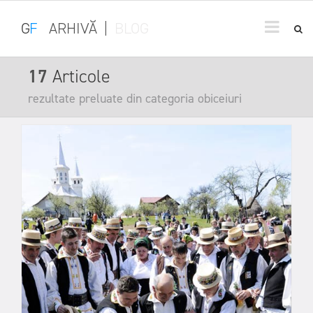
G
F
ARHIVĂ
|
BLOG
17
Articole
rezultate preluate din categoria obiceiuri