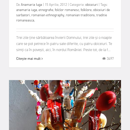
De
Anamaria Iuga
|
15 Aprilie, 2012
|
Categorie:
obiceiuri
|
Tags:
anamaria iuga
,
etnografie
,
folclor romanesc
,
folklore
,
obiceiuri de
sarbatori
,
romanian ethnography
,
romanian traditions
,
traditie
romaneasca
,
Trei zile ține sărbătoarea învierii Domnului, trei zile și o noapte
care se pot petrece în patru sate diferite, cu patru obiceiuri. Te
simți ca în povești, aici, în nordul României. Peste tot, de la f...
3497
Citește mai mult