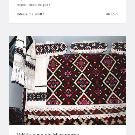
munte, unde nu pot f...
4699
Citește mai mult
Odăile bune din Maramureș