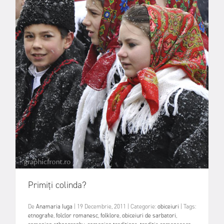
Primiți colinda?
De
Anamaria Iuga
|
19 Decembrie, 2011
|
Categorie:
obiceiuri
|
Tags:
etnografie
,
folclor romanesc
,
folklore
,
obiceiuri de sarbatori
,