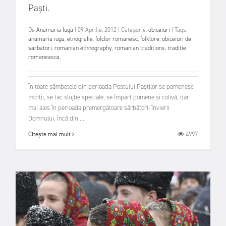
Paști.
De
Anamaria Iuga
|
09 Aprilie, 2012
|
Categorie:
obiceiuri
|
Tags:
anamaria iuga
,
etnografie
,
folclor romanesc
,
folklore
,
obiceiuri de
sarbatori
,
romanian ethnography
,
romanian traditions
,
traditie
romaneasca
,
În toate sâmbetele din perioada Postului Paștilor se pomenesc
morții, se fac slujbe speciale, se împart pomene și colivă, dar
mai ales în perioada premergătoare sărbătorii învierii
Domnului. încă din ...
4997
Citește mai mult