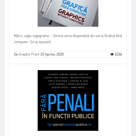
Mărci, sigle, logograme – Ultima carte disponibilă din seria Grafică fără
computer. (tiraj epuizat)
De
Graphic Front
23 Aprilie, 2020
5236