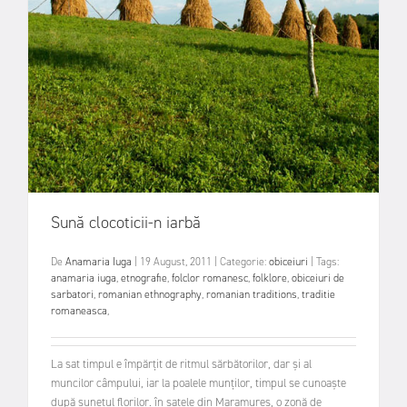
Sună clocoticii-n iarbă
De
Anamaria Iuga
|
19 August, 2011
|
Categorie:
obiceiuri
|
Tags:
anamaria iuga
,
etnografie
,
folclor romanesc
,
folklore
,
obiceiuri de
sarbatori
,
romanian ethnography
,
romanian traditions
,
traditie
romaneasca
,
La sat timpul e împărțit de ritmul sărbătorilor, dar și al
muncilor câmpului, iar la poalele munților, timpul se cunoaște
după sunetul florilor. în satele din Maramureș, o zonă de