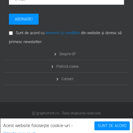
ABONARE!
Sunt de acord cu
termenii și condițiile
din website și doresc să
primesc newsletter.
Despre GF
Politică cookie
Contact
© graphicfront.ro - Toate drepturile rezervate
Acest website folosește cookie-uri -
SUNT DE ACORD