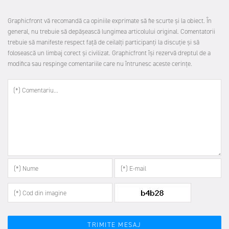
1
Graphicfront vă recomandă ca opiniile exprimate să fie scurte şi la obiect. În
general, nu trebuie să depăşească lungimea articolului original. Comentatorii
trebuie să manifeste respect faţă de ceilalţi participanţi la discuţie şi să
folosească un limbaj corect şi civilizat. Graphicfront îşi rezervă dreptul de a
modifica sau respinge comentariile care nu întrunesc aceste cerinţe.