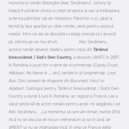
muncitorul român Gheorghe (Alec Secăreanu). Johnny îşi
îneacă frustrările zilnice cu beţii straşnice şi sex la întâmplare,
la ferma părinților săi din Yorkshire. Până într-o zi, când la
fermă își face apariţia un zilier român, venit pentru sezonul
mieilor. între cei doi se dezvoltă o relaţie intensă ce-l aruncă
pe Johnny pe un nou drum. Alec Secăreanu,
actorul român devenit celebru pentru rolul din
Tărâmul
binecuvântat / God's Own Country,
a absolvin UNATC în 2007.
în România a jucat într-o serie de scurtmetraje
(Candy Crush,
Mătăsari, My Name Is ..., etc)
, seriale tv și lungmetraje:
Love
Bus: Cinci povești de dragoste din București, Visul lui
Adalbert.
Castingul pentru Tărâmul binecuvântat / God's Own
Country a durat 6 luni în România, iar regizorul Francis Lee a
văzut peste 40 de actori români pentru acest rol alegându-l pe
Alec Secăreanu.
„La momentul la care am filmat, martie 2016,
încă nu se discuta de niciun referendum la noi în țară, iar
BREXIT-ul nu se întâmplase încă. în timp ce Francis edita