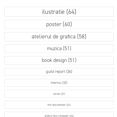
ilustratie (64)
poster (60)
atelierul de grafica (58)
muzica (51)
book design (51)
guild report (36)
interviu (32)
racnet (27)
film documentar (24)
grafica fara computer (24)