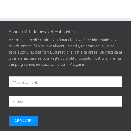
Abonează-te la newsleterul nostru!
Vei primi în medie o știre săptămânală bazată pe informație la zi
sau de arhivă. Design, eveniment, interviu, relatate de în jur de
zece autori. Nu doar din București ci și din alte orașe. De crezi că ai
un material care se potrivește cu profilul blogului nostru, și vrei să-
l împarți cu noi, nu ezita să ne scrii. Mulțumim!
ABONARE!