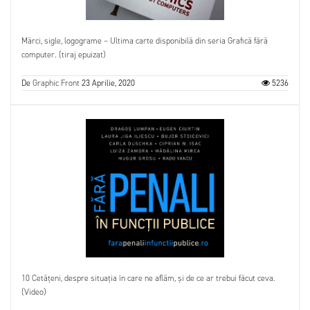
Mărci, sigle, logograme – Ultima carte disponibilă din seria Grafică fără
computer. (tiraj epuizat)
De
Graphic Front
23 Aprilie, 2020
5236
10 Cetățeni, despre situația în care ne aflăm, și de ce ar trebui făcut ceva.
(Video)