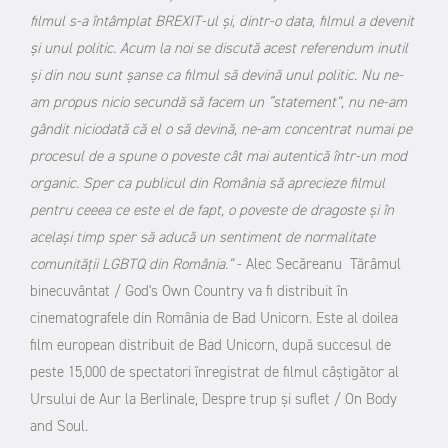
filmul s-a întâmplat BREXIT-ul și, dintr-o data, filmul a devenit
și unul politic. Acum la noi se discută acest referendum inutil
și din nou sunt șanse ca filmul să devină unul politic. Nu ne-
am propus nicio secundă să facem un “statement”, nu ne-am
gândit niciodată că el o să devină, ne-am concentrat numai pe
procesul de a spune o poveste cât mai autentică într-un mod
organic. Sper ca publicul din România să aprecieze filmul
pentru ceeea ce este el de fapt, o poveste de dragoste și în
același timp sper să aducă un sentiment de normalitate
comunității LGBTQ din România.”
- Alec Secăreanu
Tărâmul
binecuvântat / God's Own Country va fi distribuit în
cinematografele din România de Bad Unicorn. Este al doilea
film european distribuit de Bad Unicorn, după succesul de
peste 15,000 de spectatori înregistrat de filmul câștigător al
Ursului de Aur la Berlinale, Despre trup și suflet / On Body
and Soul.