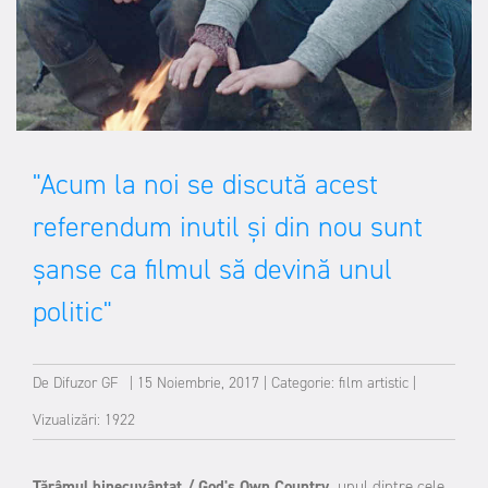
"Acum la noi se discută acest
referendum inutil și din nou sunt
șanse ca filmul să devină unul
politic"
De
Difuzor GF
|
15 Noiembrie, 2017
|
Categorie:
film artistic
|
Vizualizări: 1922
Tărâmul binecuvântat / God's Own Country,
unul dintre cele