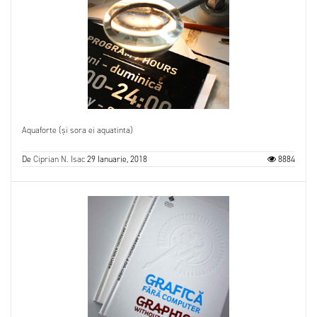
Aquaforte (și sora ei aquatinta)
De
Ciprian N. Isac
29 Ianuarie, 2018
8884