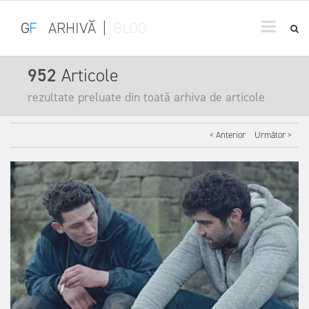
G
F
ARHIVĂ
|
BLOG
952
Articole
rezultate preluate din toată arhiva de articole
< Anterior
Următor >