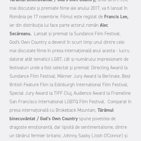
mai discutate și premiate filme ale anului 2017, va fi lansat în
România pe 17 noiembrie. Filmul este regizat de
Francis Lee,
iar din distribuția lui face parte actorul român
Alec
Secăreanu.
Lansat și premiat la Sundance Film Festival,
God's Own Country a devenit în scurt timp unul dintre cele
mai discutate filme în presa internațională anul acesta - lucru
datorat atât tematicii LGBT, cât și numărului impresionant de
festivaluri unde a fost selectat și premiat: Directing Award la
Sundance Film Festival, Männer Jury Award la Berlinale, Best
British Feature Film la Edinburgh International Film Festival,
Special Jury Award la TIFF Cluj, Audience Award la Frameline
San Francisco International LGBTQ Film Festival.
Comparat în
presa internațională cu Brokeback Mountain,
Tărâmul
binecuvântat / God's Own Country
spune povestea de
dragoste emoționantă, dar lipsită de sentimentalisme, dintre
un tânărul fermier britanic Johnny Saxby (Josh O'Connor) și