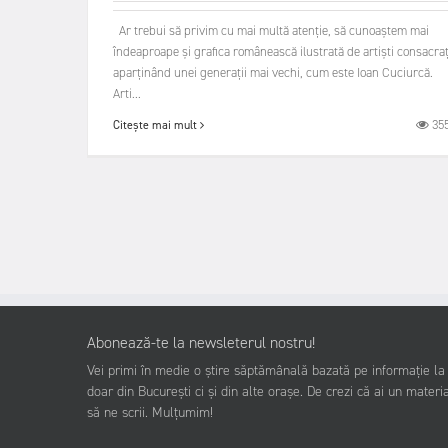
Ar trebui să privim cu mai multă atenţie, să cunoaştem mai
îndeaproape şi grafica românească ilustrată de artişti consacraţ
aparținând unei generații mai vechi, cum este Ioan Cuciurcă.
Arti...
35
Citește mai mult
Abonează-te la newsleterul nostru!
Vei primi în medie o știre săptămânală bazată pe informație la z
doar din București ci și din alte orașe. De crezi că ai un materia
să ne scrii. Mulțumim!