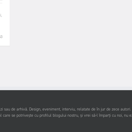
i,
53
i sau de arhivă. Design, eveniment, interviu, relatate de în jur de zece autori
l care se potrivește cu profilul blogului nostru, și vrei să-l împarți cu noi, nu e