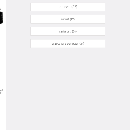
interviu (32)
racnet (27)
carturesti (24)
grafica fara computer (24)