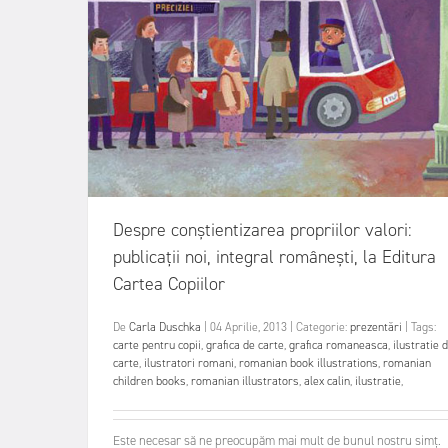
Despre conștientizarea propriilor valori:
publicații noi, integral românești, la Editura
Cartea Copiilor
De
Carla Duschka
|
04 Aprilie, 2013
|
Categorie:
prezentări
|
Tags:
carte pentru copii
,
grafica de carte
,
grafica romaneasca
,
ilustratie 
carte
,
ilustratori romani
,
romanian book illustrations
,
romanian
children books
,
romanian illustrators
,
alex calin
,
ilustratie
,
Este necesar să ne preocupăm mai mult de bunul nostru simț.