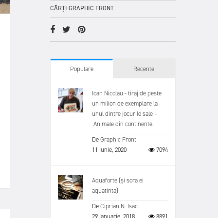
CĂRȚI GRAPHIC FRONT
Populare
Recente
Ioan Nicolau - tiraj de peste
un milion de exemplare la
unul dintre jocurile sale –
Animale din continente.
De
Graphic Front
11 Iunie, 2020
7094
Aquaforte (și sora ei
aquatinta)
De
Ciprian N. Isac
29 Ianuarie, 2018
8891