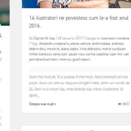
14 ilustratori ne povestesc cum le-a fost anul
2016.
ă,
De
Ciprian N. Isac
|
28 Ianuarie, 2017
|
Categorie:
ilustratori românia
|
Tags:
Alexandru ciubotariu
,
alexia udriste
,
andra badea
,
andreea
dobrin dinu
,
meserie
,
ioana sopov
,
irina dobrescu
,
maria surducan
,
,
mihai manescu
,
oana ispir
,
paula rusu
,
sorina vazelina
,
tuan nini
,
vali
c
petrideanilustratori
,
interviu
,
guild report
,
Sunt mai mult de 10 și puteau fi mai mulți. Asta contează cel mai
|
puțin. Sunt cei care au răspuns strigării mele, dintr-un număr de
24. Deci nu e vreun top, vreo selecție sau vreun clasament. Ei
aparț...
8807
Citește mai mult
l
i