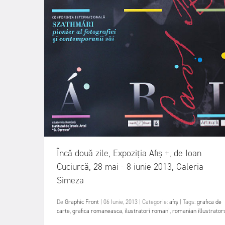
Încă două zile, Expoziția Afiș +, de Ioan
Cuciurcă, 28 mai - 8 iunie 2013, Galeria
Simeza
De
Graphic Front
|
06 Iunie, 2013
|
Categorie:
afiș
|
Tags:
grafica de
carte
,
grafica romaneasca
,
ilustratori romani
,
romanian illustrator