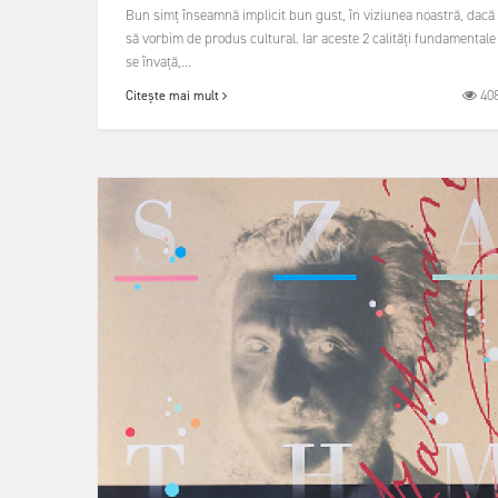
Bun simț înseamnă implicit bun gust, în viziunea noastră, dacă
să vorbim de produs cultural. Iar aceste 2 calități fundamentale
se învață,...
40
Citește mai mult