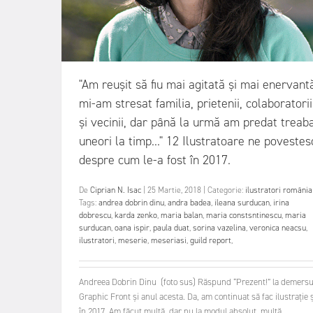
"Am reușit să fiu mai agitată și mai enervant
mi-am stresat familia, prietenii, colaboratorii
și vecinii, dar până la urmă am predat treaba
uneori la timp..." 12 Ilustratoare ne povestes
despre cum le-a fost în 2017.
De
Ciprian N. Isac
|
25 Martie, 2018
|
Categorie:
ilustratori românia
Tags:
andrea dobrin dinu
,
andra badea
,
ileana surducan
,
irina
dobrescu
,
karda zenko
,
maria balan
,
maria constsntinescu
,
maria
surducan
,
oana ispir
,
paula duat
,
sorina vazelina
,
veronica neacsu
,
ilustratori
,
meserie
,
meseriasi
,
guild report
,
Andreea Dobrin Dinu (foto sus) Răspund “Prezent!” la demersu
Graphic Front și anul acesta. Da, am continuat să fac ilustrație ș
în 2017. Am făcut multă, dar nu la modul absolut, multă