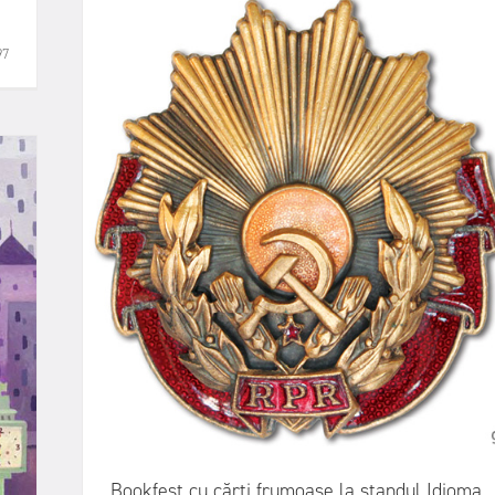
97
Bookfest cu cărți frumoase la standul Idioma