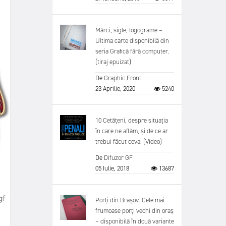
Mărci, sigle, logograme –
Ultima carte disponibilă din
seria Grafică fără computer.
(tiraj epuizat)
De
Graphic Front
23 Aprilie, 2020
5240
10 Cetățeni, despre situația
în care ne aflăm, și de ce ar
trebui făcut ceva. (Video)
De
Difuzor GF
05 Iulie, 2018
13687
Porți din Brașov. Cele mai
frumoase porți vechi din oraș
– disponibilă în două variante