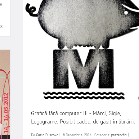
 e
88
Grafică fără computer III - Mărci, Sigle,
Logograme. Posibil cadou, de găsit în librării.
De
Carla Duschka
|
18 Decembrie, 2014
|
Categorie:
prezentări
|