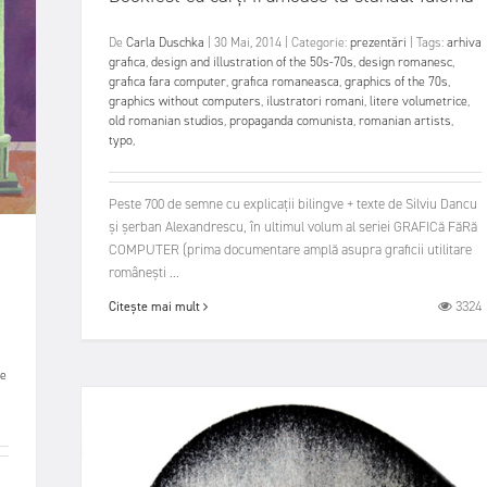
De
Carla Duschka
|
30 Mai, 2014
|
Categorie:
prezentări
|
Tags:
arhiva
grafica
,
design and illustration of the 50s-70s
,
design romanesc
,
grafica fara computer
,
grafica romaneasca
,
graphics of the 70s
,
graphics without computers
,
ilustratori romani
,
litere volumetrice
,
old romanian studios
,
propaganda comunista
,
romanian artists
,
typo
,
Peste 700 de semne cu explicații bilingve + texte de Silviu Dancu
și șerban Alexandrescu, în ultimul volum al seriei GRAFICă FăRă
COMPUTER (prima documentare amplă asupra graficii utilitare
românești ...
3324
Citește mai mult
de