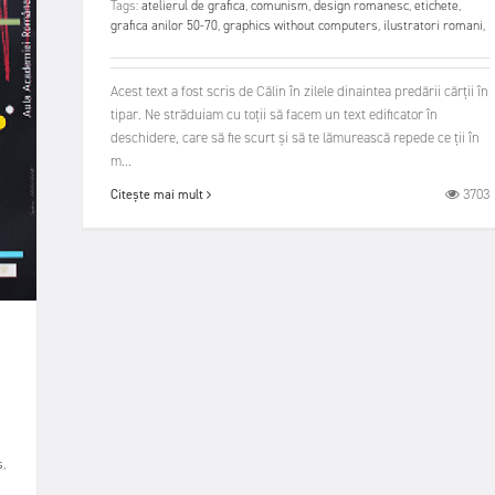
Tags:
atelierul de grafica
,
comunism
,
design romanesc
,
etichete
,
grafica anilor 50-70
,
graphics without computers
,
ilustratori romani
,
Acest text a fost scris de Călin în zilele dinaintea predării cărții în
tipar. Ne străduiam cu toții să facem un text edificator în
deschidere, care să fie scurt și să te lămurească repede ce ții în
m...
3703
Citește mai mult
s
,