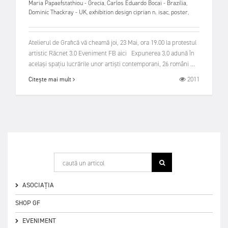
Maria Papaefstathiou - Grecia
,
Carlos Eduardo Bocai - Brazilia
,
Dominic Thackray - UK
,
exhibition design ciprian n. isac
,
poster
,
Atelierul de Grafică vă cheamă joi, 23 Mai, ora 19.00 la protestul
artistic Răcnet 3.0 Eveniment FB aici Expunerea 3.0 adună în
același spațiu lucrările unor artiști contemporani, 26 români ...
2011
Citește mai mult
ASOCIAȚIA
SHOP GF
EVENIMENT