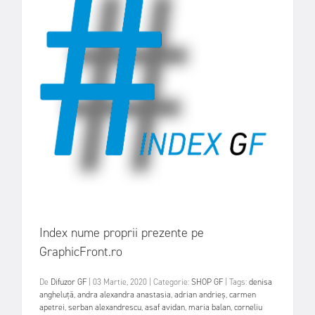
Index nume proprii prezente pe
GraphicFront.ro
De
Difuzor GF
|
03 Martie, 2020
|
Categorie:
SHOP GF
|
Tags:
denisa
angheluță
,
andra alexandra anastasia
,
adrian andrieș
,
carmen
apetrei
,
serban alexandrescu
,
asaf avidan
,
maria balan
,
corneliu