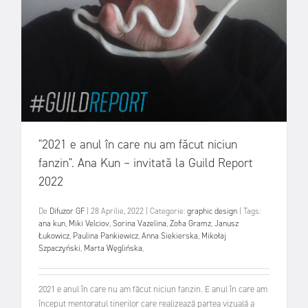
"2021 e anul în care nu am făcut niciun
fanzin". Ana Kun – invitată la Guild Report
2022
De
Difuzor GF
|
28 Aprilie, 2022
|
Categorie:
graphic design
|
Tags:
ana kun
,
Miki Velciov
,
Sorina Vazelina
,
Zofia Gramz
,
Janusz
Łukowicz
,
Paulina Pankiewicz
,
Anna Siekierska
,
Mikołaj
Szpaczyński
,
Marta Węglińska
,
2021 e anul în care nu am făcut niciun fanzin. E anul în care am
început mentoratul tinerilor care realizează partea vizuală a