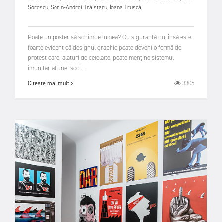
Sorescu
,
Sorin-Andrei Trăistaru
,
Ioana Trușcă
,
Poate un poster să schimbe lumea? Cu siguranță nu, însă este
foarte evident că designul graphic poate deveni o formă de
protest care, alături de celelalte, poate menține sistemul
imunitar al unei soci...
3305
Citește mai mult