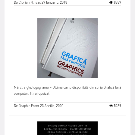
De
Ciprian N. Isac
29 Ianuarie, 2018
8889
Mărci, sigle, logograme – Ultima carte disponibilă din seria Grafică fără
computer. (tiraj epuizat)
De
Graphic Front
23 Aprilie, 2020
5239