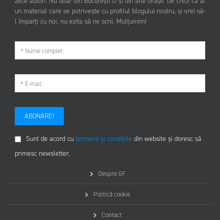
zece autori. Nu doar din București ci și din alte orașe. De crezi că ai
un material care se potrivește cu profilul blogului nostru, și vrei să-
l împarți cu noi, nu ezita să ne scrii. Mulțumim!
ABONARE!
Sunt de acord cu
termenii și condițiile
din website și doresc să
primesc newsletter.
Despre GF
Politică cookie
Contact