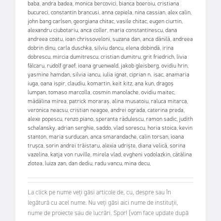
baba
,
andra badea
,
monica bercovici
,
bianca boeroiu
,
cristiana
bucureci
,
constantin brancusi
,
anna cepiela
,
nina cassian
,
alex calin
,
john bang carlsen
,
georgiana chitac
,
vasile chitac
,
eugen ciurtin
,
alexandru ciubotariu
,
anca coller
,
maria constantinescu
,
dana
andreea coatu
,
ioan chrissoveloni
,
suzana dan
,
anca dănilă
,
andreea
dobrin dinu
,
carla duschka
,
silviu dancu
,
elena dobindă
,
irina
dobrescu
,
mircia dumitrescu
,
cristian dumitru
,
grit friedrich
,
livia
fălcaru
,
rudolf graef
,
ioana gruenwald
,
jakob gleisberg
,
ovidiu hrin
,
yasmine hamdan
,
silvia iancu
,
iulia ignat
,
ciprian n. isac
,
anamaria
iuga
,
oana ispir
,
claudiu
,
komartin
,
keit kitz
,
ana kun
,
dragoș
lumpan
,
tomaso marcolla
,
cosmin manolache
,
ovidiu maitec
,
mădălina mirea
,
patrick moraraș
,
alina musatoiu
,
raluca mitarca
,
veronica neacsu
,
cristian neagoe
,
andrei ograda
,
caterina preda
,
alexe popescu
,
renzo piano
,
speranta rădulescu
,
ramon sadic
,
judith
schalansky
,
adrian serghie
,
saddo
,
vlad sorescu
,
horia stoica
,
kevin
stanton
,
maria surducan
,
anca smarandache
,
calin torsan
,
ioana
trușca
,
sorin andrei trăistaru
,
alexia udriște
,
diana velică
,
sorina
vazelina
,
katja von ruville
,
mirela vlad
,
evgheni vodolazkin
,
cătălina
zlotea
,
luiza zan
,
dan dediu
,
radu vancu
,
mina decu
,
La click pe nume veți găsi articole de, cu, despre sau în
legătură cu acel nume. Nu veți găsi aici nume de instituții,
nume de proiecte sau de lucrări. Spor! (vom face update după