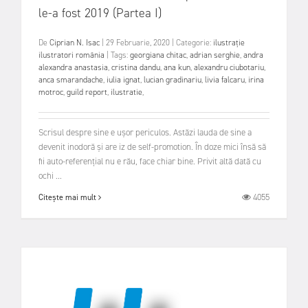
le-a fost 2019 (Partea I)
De
Ciprian N. Isac
|
29 Februarie, 2020
|
Categorie:
ilustrație
ilustratori românia
|
Tags:
georgiana chitac
,
adrian serghie
,
andra
alexandra anastasia
,
cristina dandu
,
ana kun
,
alexandru ciubotariu
,
anca smarandache
,
iulia ignat
,
lucian gradinariu
,
livia falcaru
,
irina
motroc
,
guild report
,
ilustratie
,
Scrisul despre sine e ușor periculos. Astăzi lauda de sine a
devenit inodoră și are iz de self-promotion. În doze mici însă să
fii auto-referențial nu e rău, face chiar bine. Privit altă dată cu
ochi ...
4055
Citește mai mult