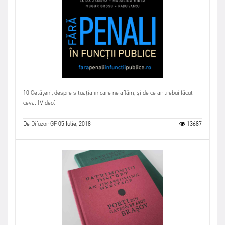
10 Cetățeni, despre situația în care ne aflăm, și de ce ar trebui făcut
ceva. (Video)
De
Difuzor GF
05 Iulie, 2018
13687