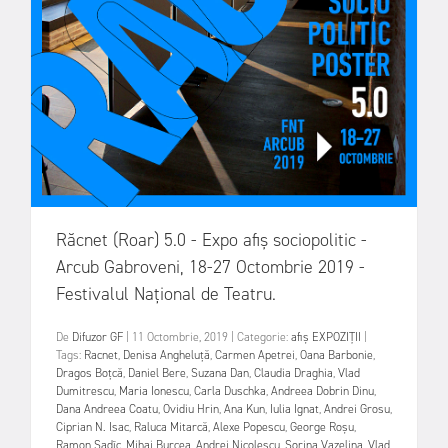
Răcnet (Roar) 5.0 - Expo afiș sociopolitic -
Arcub Gabroveni, 18-27 Octombrie 2019 -
Festivalul Național de Teatru.
De
Difuzor GF
|
11 Octombrie, 2019
|
Categorie:
afiș
EXPOZIȚII
|
Tags:
Racnet
,
Denisa Angheluță
,
Carmen Apetrei
,
Oana Barbonie
,
Dragos Boțcă
,
Daniel Bere
,
Suzana Dan
,
Claudia Draghia
,
Vlad
Dumitrescu
,
Maria Ionescu
,
Carla Duschka
,
Andreea Dobrin Dinu
,
Dana Andreea Coatu
,
Ovidiu Hrin
,
Ana Kun
,
Iulia Ignat
,
Andrei Grosu
,
Ciprian N. Isac
,
Raluca Mitarcă
,
Alexe Popescu
,
George Roșu
,
Ramon Sadîc
,
Mihai Burcea
,
Andrei Nicolescu
,
Sorina Vazelina
,
Vlad