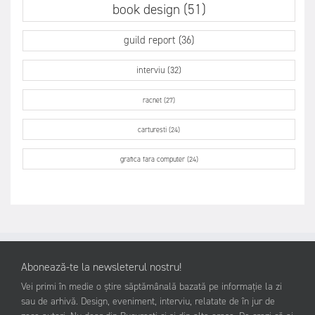
book design (51)
guild report (36)
interviu (32)
racnet (27)
carturesti (24)
grafica fara computer (24)
Abonează-te la newsleterul nostru!
Vei primi în medie o știre săptămânală bazată pe informație la zi
sau de arhivă. Design, eveniment, interviu, relatate de în jur de