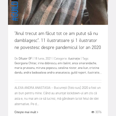
"Anul trecut am făcut tot ce am putut să nu
damblagesc". 11 ilustratoare și 1 ilustrator
ne povestesc despre pandemicul lor an 2020
De
Difuzor GF
|
18 Iunie, 2021
|
Categorie:
ilustrație
|
Tags:
Georgiana Chitac
,
irina dobrescu
,
emi balint
,
anca smarandache
,
maria pruteanu
,
miruna popescu
,
catalina nistor
,
ana kun
,
cristina
dandu
,
andra badeaalexa andra anasatasia
,
guild report
,
ilustratie
,
,
ALEXA ANDRA ANASTASIA – București (foto sus) 2020 a fost un
an bun pentru mine. Când au anunțat lockdown-ul am zis că
asta e, nu mai am ce să lucrez, mă gândeam la tot felul de idei
alternative. Pe d...
3076
Citește mai mult