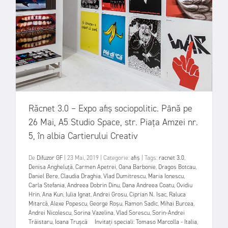
Răcnet 3.0 – Expo afiș sociopolitic. Până pe
26 Mai, A5 Studio Space, str. Piața Amzei nr.
5, în albia Cartierului Creativ
De
Difuzor GF
|
23 Mai, 2019
|
Categorie:
afiș
|
Tags:
racnet 3.0
,
Denisa Angheluță
,
Carmen Apetrei
,
Oana Barbonie
,
Dragos Botcau
,
Daniel Bere
,
Claudia Draghia
,
Vlad Dumitrescu
,
Maria Ionescu
,
Carla Stefania
,
Andreea Dobrin Dinu
,
Dana Andreea Coatu
,
Ovidiu
Hrin
,
Ana Kun
,
Iulia Ignat
,
Andrei Grosu
,
Ciprian N. Isac
,
Raluca
Mitarcă
,
Alexe Popescu
,
George Roșu
,
Ramon Sadîc
,
Mihai Burcea
,
Andrei Nicolescu
,
Sorina Vazelina
,
Vlad Sorescu
,
Sorin-Andrei
Trăistaru
,
Ioana Trușcă Invitați speciali: Tomaso Marcolla - Italia
,