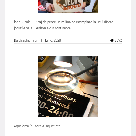
Ioan Nicolau - tiraj de peste un milion de exemplare la unul dintre
jocurile sale – Animale din continente.
De
Graphic Front
11 Iunie, 2020
7092
Aquaforte (și sora ei aquatinta)