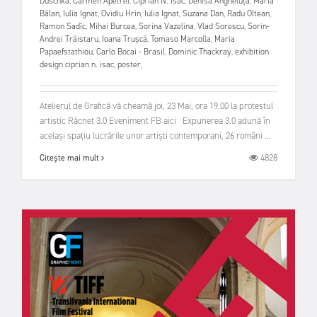
Duschka
,
Carmen Apetrei
,
Ciprian N. Isac
,
Denisa Angheluță
,
Maria
Bălan
,
Iulia Ignat
,
Ovidiu Hrin
,
Iulia Ignat
,
Suzana Dan
,
Radu Oltean
,
Ramon Sadîc
,
Mihai Burcea
,
Sorina Vazelina
,
Vlad Sorescu
,
Sorin-
Andrei Trăistaru
,
Ioana Trușcă
,
Tomaso Marcolla
,
Maria
Papaefstathiou
,
Carlo Bocai - Brasil
,
Dominic Thackray
,
exhibition
design ciprian n. isac
,
poster
,
Atelierul de Grafică vă cheamă joi, 23 Mai, ora 19.00 la protestul
artistic Răcnet 3.0 Eveniment FB aici Expunerea 3.0 adună în
același spațiu lucrările unor artiști contemporani, 26 români ...
4828
Citește mai mult