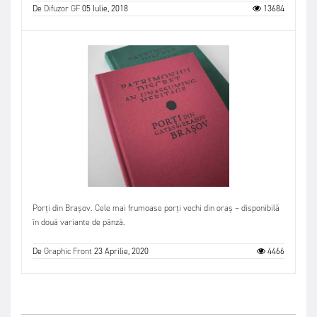
De
Difuzor GF
05 Iulie, 2018
13684
Porți din Brașov. Cele mai frumoase porți vechi din oraș – disponibilă
în două variante de pânză.
De
Graphic Front
23 Aprilie, 2020
4466