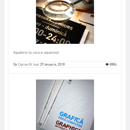
Aquaforte (și sora ei aquatinta)
De
Ciprian N. Isac
29 Ianuarie, 2018
8884