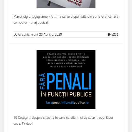
Mărci, sigle, logograme – Ultima carte disponibilă din seria Grafică fără
computer. (tiraj epuizat)
De
Graphic Front
23 Aprilie, 2020
5236
10 Cetățeni, despre situația în care ne aflăm, și de ce ar trebui făcut
ceva. (Video)