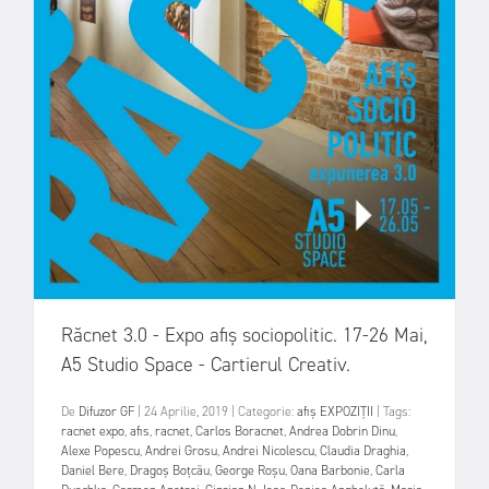
Răcnet 3.0 - Expo afiș sociopolitic. 17-26 Mai,
A5 Studio Space - Cartierul Creativ.
De
Difuzor GF
|
24 Aprilie, 2019
|
Categorie:
afiș
EXPOZIȚII
|
Tags:
racnet expo
,
afis
,
racnet
,
Carlos Boracnet
,
Andrea Dobrin Dinu
,
Alexe Popescu
,
Andrei Grosu
,
Andrei Nicolescu
,
Claudia Draghia
,
Daniel Bere
,
Dragoș Boțcău
,
George Roșu
,
Oana Barbonie
,
Carla