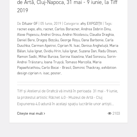
de Artă, Cluj-Napoca, 31 mai - 9 iunie, la Tiff
2019
De
Difuzor GF
|
05 Iunie, 2019
|
Categorie:
afiș
EXPOZIȚII
|
Tags:
racnet expo
,
afis
,
racnet
,
Carlos Boracnet
,
Andrea Dobrin Dinu
,
Alexe Popescu
,
Andrei Grosu
,
Andrei Nicolescu
,
Claudia Draghia
,
Daniel Bere
,
Dragoș Boțcău
,
George Roșu
,
Oana Barbonie
,
Carla
Duschka
,
Carmen Apetrei
,
Ciprian N. Isac
,
Denisa Angheluță
,
Maria
Bălan
,
Iulia Ignat
,
Ovidiu Hrin
,
Iulia Ignat
,
Suzana Dan
,
Radu Oltean
,
Ramon Sadîc
,
Mihai Burcea
,
Sorina Vazelina
,
Vlad Sorescu
,
Sorin-
Andrei Trăistaru
,
Ioana Trușcă
,
Tomaso Marcolla
,
Maria
Papaefstathiou
,
Carlo Bocai - Brasil
,
Dominic Thackray
,
exhibition
design ciprian n. isac
,
poster
,
Tiff și Atelierul de Grafică vă invită în perioada 31 mai - 9 iunie,
la protestul artistic Răcnet 4.0 - Muzeul de Artă - Cluj
Expunerea 4.0 adună în același spațiu lucrările unor artiști...
2103
Citește mai mult