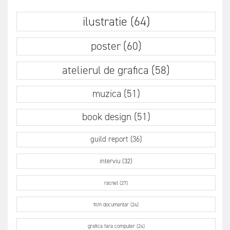
ilustratie (64)
poster (60)
atelierul de grafica (58)
muzica (51)
book design (51)
guild report (36)
interviu (32)
racnet (27)
film documentar (24)
grafica fara computer (24)