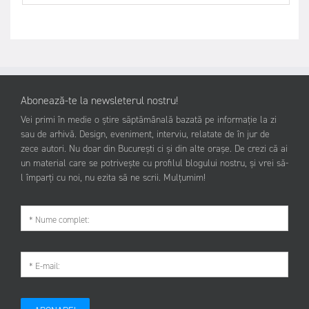
Abonează-te la newsleterul nostru!
Vei primi în medie o știre săptămânală bazată pe informație la zi
sau de arhivă. Design, eveniment, interviu, relatate de în jur de
zece autori. Nu doar din București ci și din alte orașe. De crezi că ai
un material care se potrivește cu profilul blogului nostru, și vrei să-
l împarți cu noi, nu ezita să ne scrii. Mulțumim!