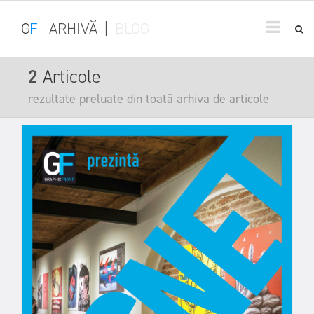
G
F
ARHIVĂ
|
BLOG
2
Articole
rezultate preluate din toată arhiva de articole