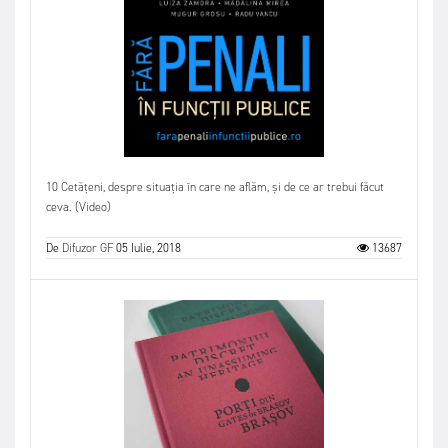
10 Cetățeni, despre situația în care ne aflăm, și de ce ar trebui făcut
ceva. (Video)
De
Difuzor GF
05 Iulie, 2018
13687