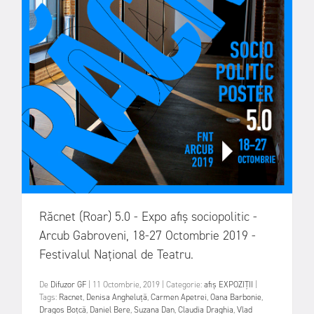
Răcnet (Roar) 5.0 - Expo afiș sociopolitic -
Arcub Gabroveni, 18-27 Octombrie 2019 -
Festivalul Național de Teatru.
De
Difuzor GF
|
11 Octombrie, 2019
|
Categorie:
afiș
EXPOZIȚII
|
Tags:
Racnet
,
Denisa Angheluță
,
Carmen Apetrei
,
Oana Barbonie
,
Dragos Boțcă
,
Daniel Bere
,
Suzana Dan
,
Claudia Draghia
,
Vlad