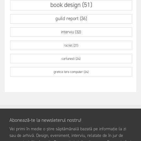
book design (51)
guild report (36)
interviu (32)
racnet (27)
carturesti (24)
grafica fara computer (24)
Abonează-te la newsleterul nostru!
Vei primi în medie o știre săptămânală bazată pe informație la zi
sau de arhivă. Design, eveniment, interviu, relatate de în jur de