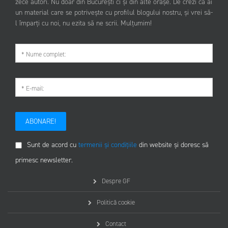
zece autori. Nu doar din București ci și din alte orașe. De crezi că ai
un material care se potrivește cu profilul blogului nostru, și vrei să-
l împarți cu noi, nu ezita să ne scrii. Mulțumim!
ABONARE!
Sunt de acord cu
termenii și condițiile
din website și doresc să
primesc newsletter.
Despre GF
Politică cookie
Contact