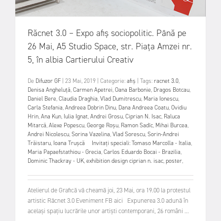
Răcnet 3.0 – Expo afiș sociopolitic. Până pe
26 Mai, A5 Studio Space, str. Piața Amzei nr.
5, în albia Cartierului Creativ
De
Difuzor GF
|
23 Mai, 2019
|
Categorie:
afiș
|
Tags:
racnet 3.0
,
Denisa Angheluță
,
Carmen Apetrei
,
Oana Barbonie
,
Dragos Botcau
,
Daniel Bere
,
Claudia Draghia
,
Vlad Dumitrescu
,
Maria Ionescu
,
Carla Stefania
,
Andreea Dobrin Dinu
,
Dana Andreea Coatu
,
Ovidiu
Hrin
,
Ana Kun
,
Iulia Ignat
,
Andrei Grosu
,
Ciprian N. Isac
,
Raluca
Mitarcă
,
Alexe Popescu
,
George Roșu
,
Ramon Sadîc
,
Mihai Burcea
,
Andrei Nicolescu
,
Sorina Vazelina
,
Vlad Sorescu
,
Sorin-Andrei
Trăistaru
,
Ioana Trușcă Invitați speciali: Tomaso Marcolla - Italia
,
Maria Papaefstathiou - Grecia
,
Carlos Eduardo Bocai - Brazilia
,
Dominic Thackray - UK
,
exhibition design ciprian n. isac
,
poster
,
Atelierul de Grafică vă cheamă joi, 23 Mai, ora 19.00 la protestul
artistic Răcnet 3.0 Eveniment FB aici Expunerea 3.0 adună în
același spațiu lucrările unor artiști contemporani, 26 români ...