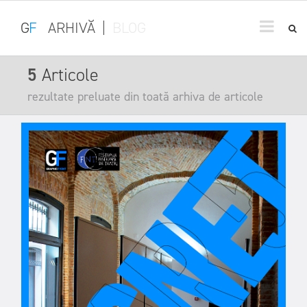
G
F
ARHIVĂ
|
BLOG
5
Articole
rezultate preluate din toată arhiva de articole