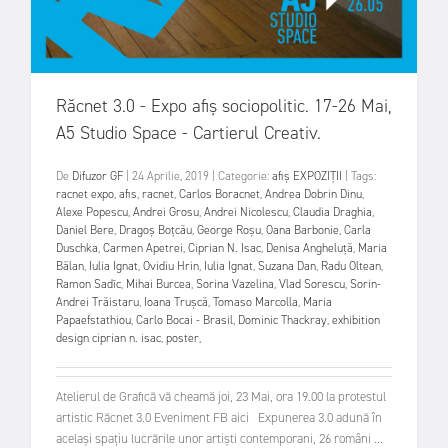
Răcnet 3.0 - Expo afiș sociopolitic. 17-26 Mai,
A5 Studio Space - Cartierul Creativ.
De
Difuzor GF
|
24 Aprilie, 2019
|
Categorie:
afiș
EXPOZIȚII
|
Tags:
racnet expo
,
afis
,
racnet
,
Carlos Boracnet
,
Andrea Dobrin Dinu
,
Alexe Popescu
,
Andrei Grosu
,
Andrei Nicolescu
,
Claudia Draghia
,
Daniel Bere
,
Dragoș Boțcău
,
George Roșu
,
Oana Barbonie
,
Carla
Duschka
,
Carmen Apetrei
,
Ciprian N. Isac
,
Denisa Angheluță
,
Maria
Bălan
,
Iulia Ignat
,
Ovidiu Hrin
,
Iulia Ignat
,
Suzana Dan
,
Radu Oltean
,
Ramon Sadîc
,
Mihai Burcea
,
Sorina Vazelina
,
Vlad Sorescu
,
Sorin-
Andrei Trăistaru
,
Ioana Trușcă
,
Tomaso Marcolla
,
Maria
Papaefstathiou
,
Carlo Bocai - Brasil
,
Dominic Thackray
,
exhibition
design ciprian n. isac
,
poster
,
Atelierul de Grafică vă cheamă joi, 23 Mai, ora 19.00 la protestul
artistic Răcnet 3.0 Eveniment FB aici Expunerea 3.0 adună în
același spațiu lucrările unor artiști contemporani, 26 români ...