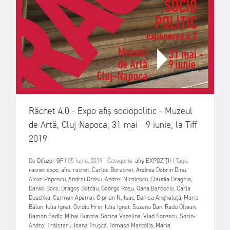
Răcnet 4.0 - Expo afiș sociopolitic - Muzeul
de Artă, Cluj-Napoca, 31 mai - 9 iunie, la Tiff
2019
De
Difuzor GF
|
05 Iunie, 2019
|
Categorie:
afiș
EXPOZIȚII
|
Tags:
racnet expo
,
afis
,
racnet
,
Carlos Boracnet
,
Andrea Dobrin Dinu
,
Alexe Popescu
,
Andrei Grosu
,
Andrei Nicolescu
,
Claudia Draghia
,
Daniel Bere
,
Dragoș Boțcău
,
George Roșu
,
Oana Barbonie
,
Carla
Duschka
,
Carmen Apetrei
,
Ciprian N. Isac
,
Denisa Angheluță
,
Maria
Bălan
,
Iulia Ignat
,
Ovidiu Hrin
,
Iulia Ignat
,
Suzana Dan
,
Radu Oltean
,
Ramon Sadîc
,
Mihai Burcea
,
Sorina Vazelina
,
Vlad Sorescu
,
Sorin-
Andrei Trăistaru
,
Ioana Trușcă
,
Tomaso Marcolla
,
Maria