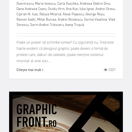
Dumitrescu
,
Maria Ionescu
,
Carla Duschka
,
Andreea Dobrin Dinu
,
Dana Andreea Coatu
,
Ovidiu Hrin
,
Ana Kun
,
Iulia Ignat
,
Andrei Grosu
,
Ciprian N. Isac
,
Raluca Mitarcă
,
Alexe Popescu
,
George Roșu
,
Ramon Sadîc
,
Mihai Burcea
,
Andrei Nicolescu
,
Sorina Vazelina
,
Vlad
Sorescu
,
Sorin-Andrei Trăistaru
,
Ioana Trușcă
,
Poate un poster să schimbe lumea? Cu siguranță nu, însă este
foarte evident că designul graphic poate deveni o formă de
protest care, alături de celelalte, poate menține sistemul
imunitar al unei soci...
3307
Citește mai mult