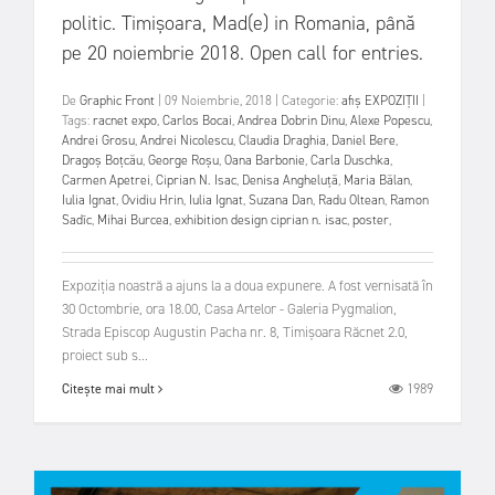
politic. Timișoara, Mad(e) in Romania, până
pe 20 noiembrie 2018. Open call for entries.
De
Graphic Front
|
09 Noiembrie, 2018
|
Categorie:
afiș
EXPOZIȚII
|
Tags:
racnet expo
,
Carlos Bocai
,
Andrea Dobrin Dinu
,
Alexe Popescu
,
Andrei Grosu
,
Andrei Nicolescu
,
Claudia Draghia
,
Daniel Bere
,
Dragoș Boțcău
,
George Roșu
,
Oana Barbonie
,
Carla Duschka
,
Carmen Apetrei
,
Ciprian N. Isac
,
Denisa Angheluță
,
Maria Bălan
,
Iulia Ignat
,
Ovidiu Hrin
,
Iulia Ignat
,
Suzana Dan
,
Radu Oltean
,
Ramon
Sadîc
,
Mihai Burcea
,
exhibition design ciprian n. isac
,
poster
,
Expoziția noastră a ajuns la a doua expunere. A fost vernisată în
30 Octombrie, ora 18.00, Casa Artelor - Galeria Pygmalion,
Strada Episcop Augustin Pacha nr. 8, Timișoara Răcnet 2.0,
proiect sub s...
1989
Citește mai mult