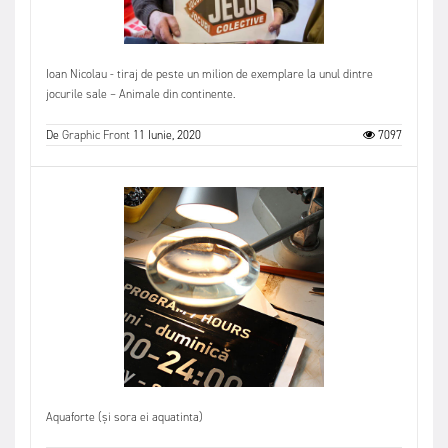
Ioan Nicolau - tiraj de peste un milion de exemplare la unul dintre
jocurile sale – Animale din continente.
De
Graphic Front
11 Iunie, 2020
7097
Aquaforte (și sora ei aquatinta)