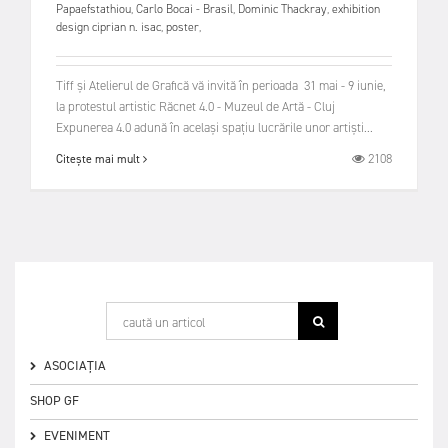
Papaefstathiou
,
Carlo Bocai - Brasil
,
Dominic Thackray
,
exhibition
design ciprian n. isac
,
poster
,
Tiff și Atelierul de Grafică vă invită în perioada 31 mai - 9 iunie,
la protestul artistic Răcnet 4.0 - Muzeul de Artă - Cluj
Expunerea 4.0 adună în același spațiu lucrările unor artiști...
2108
Citește mai mult
ASOCIAȚIA
SHOP GF
EVENIMENT