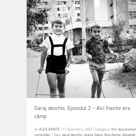
Garaj deschis. Episodul 2 – Aici înainte era
câmp
De
ALEX AXINTE
|
11 Decembrie, 2021
|
Categorie:
film documenta
remember
|
Tags:
garaj deschis
,
ileana Szasz
,
Alex Axinte
,
Alexandr