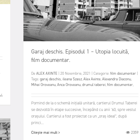
Garaj deschis. Episodul 1 – Utopia locuită,
film documentar.
s
De
ALEX AXINTE
|
20 Noiembrie, 2021
|
Categorie:
film documentar
|
Tags:
garaj deschis
,
ileana Szasz
,
Alex Axinte
,
Alexandra Diaconu
,
Mihai Oroveanu
,
Anca Oroveanu
,
drumul taberei
,
film documentar
,
44
Pornind de la o schemă inițială unitară, cartierul Drumul Taberei
se dezvoltă în etape succesive, începând cu anii ’60, spre vestul
orașului. Cartierul a fost proiectat ca un „oraș ideal”, după
princi...
2359
Citește mai mult