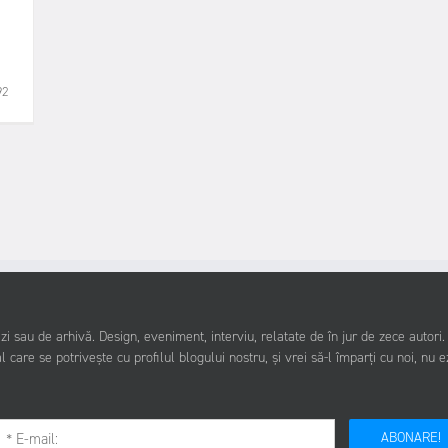
92
i sau de arhivă. Design, eveniment, interviu, relatate de în jur de zece autori
l care se potrivește cu profilul blogului nostru, și vrei să-l împarți cu noi, nu e
ABONARE!