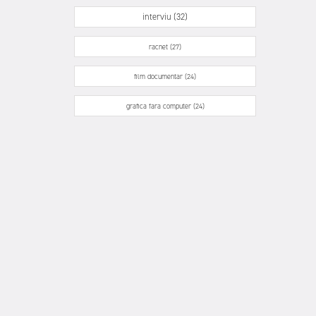
interviu (32)
racnet (27)
film documentar (24)
grafica fara computer (24)