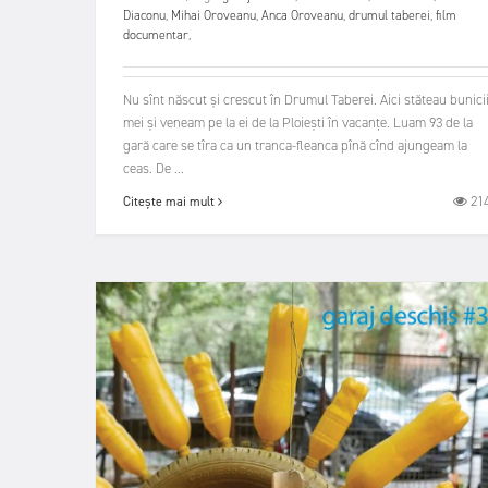
Diaconu
,
Mihai Oroveanu
,
Anca Oroveanu
,
drumul taberei
,
film
documentar
,
Nu sînt născut și crescut în Drumul Taberei. Aici stăteau bunici
mei și veneam pe la ei de la Ploiești în vacanțe. Luam 93 de la
gară care se tîra ca un tranca-fleanca pînă cînd ajungeam la
ceas. De ...
21
Citește mai mult