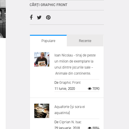
CĂRȚI GRAPHIC FRONT
Populare
Recente
Ioan Nicolau - tiraj de peste
un milion de exemplare la
unul dintre jocurile sale –
Animale din continente.
De
Graphic Front
11 Iunie, 2020
7090
Aquaforte (și sora ei
aquatinta)
De
Ciprian N. Isac
29 Ianuarie, 2018
8884