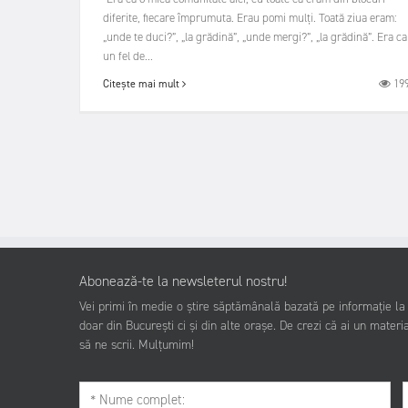
diferite, fiecare împrumuta. Erau pomi mulți. Toată ziua eram:
„unde te duci?”, „la grădină”, „unde mergi?”, „la grădină”. Era ca
un fel de...
19
Citește mai mult
Abonează-te la newsleterul nostru!
Vei primi în medie o știre săptămânală bazată pe informație la z
doar din București ci și din alte orașe. De crezi că ai un materia
să ne scrii. Mulțumim!