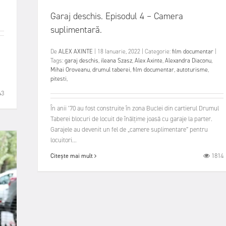
Garaj deschis. Episodul 4 – Camera
suplimentară.
i
De
ALEX AXINTE
|
18 Ianuarie, 2022
|
Categorie:
film documentar
|
Tags:
garaj deschis
,
ileana Szasz
,
Alex Axinte
,
Alexandra Diaconu
,
Mihai Oroveanu
,
drumul taberei
,
film documentar
,
autoturisme
,
pitesti
,
43
În anii ’70 au fost construite în zona Buclei din cartierul Drumul
Taberei blocuri de locuit de înălțime joasă cu garaje la parter.
Garajele au devenit un fel de „camere suplimentare” pentru
locuitori...
1814
Citește mai mult