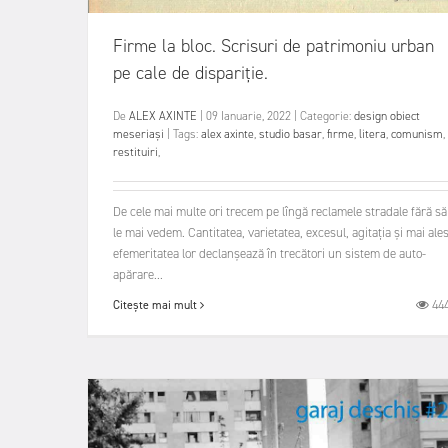
Firme la bloc. Scrisuri de patrimoniu urban
pe cale de dispariție.
De
ALEX AXINTE
|
09 Ianuarie, 2022
|
Categorie:
design obiect
meseriași
|
Tags:
alex axinte
,
studio basar
,
firme
,
litera
,
comunism
,
restituiri
,
De cele mai multe ori trecem pe lîngă reclamele stradale fără să
le mai vedem. Cantitatea, varietatea, excesul, agitația și mai ale
efemeritatea lor declanșează în trecători un sistem de auto-
apărare...
44
Citește mai mult