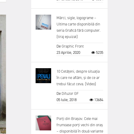
Mărci, sigle, logograme –
Ultima carte disponibilă din
seria Grafică fără computer.
(tiraj epuizat)
De
Graphic Front
23 Aprilie, 2020
5235
10 Cetățeni, despre situația
în care ne aflăm, și de ce ar
trebui făcut ceva. (Video)
De
Difuzor GF
05 Iulie, 2018
13684
Porți din Brașov. Cele mai
frumoase porți vechi din oraș
– disponibilă în două variante