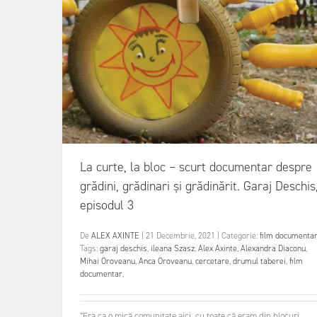
La curte, la bloc – scurt documentar despre
grădini, grădinari și grădinărit. Garaj Deschis
episodul 3
De
ALEX AXINTE
|
21 Decembrie, 2021
|
Categorie:
film documenta
Tags:
garaj deschis
,
ileana Szasz
,
Alex Axinte
,
Alexandra Diaconu
,
Mihai Oroveanu
,
Anca Oroveanu
,
cercetare
,
drumul taberei
,
film
documentar
,
“Era ca o mică comunitate aici, cu toate că eram din blocuri