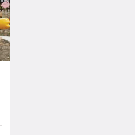
,
r
|