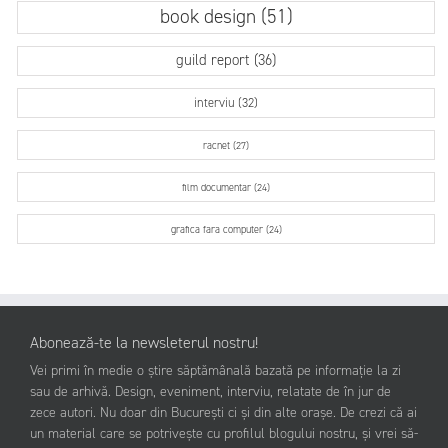
book design (51)
guild report (36)
interviu (32)
racnet (27)
film documentar (24)
grafica fara computer (24)
Abonează-te la newsleterul nostru!
Vei primi în medie o știre săptămânală bazată pe informație la zi
sau de arhivă. Design, eveniment, interviu, relatate de în jur de
zece autori. Nu doar din București ci și din alte orașe. De crezi că ai
un material care se potrivește cu profilul blogului nostru, și vrei să-