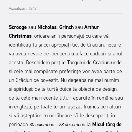
Vizualizări: 1242
Scrooge
sau
Nicholas
,
Grinch
sau
Arthur
Christmas
, oricare ar fi personajul cu care vă
identificați tu și cei apropiați ție, de Crăciun, fiecare
va avea nevoie de idei pentru a face cadouri și anul
acesta. Deschidem porțile Târgului de Crăciun unde
și cele mai complicate preferințe vor avea parte de
un Crăciun de povestit. Nu degeaba ne mai numim
și spiriduși: de la turtă dulce la obiecte de design,
de la cele mai recente titluri apărute în română sau
în engleză, pe toate le-am așezat frumos pe rafturi
și vă așteptăm cu nerăbdare să le descoperiți în
perioada
la
Micul târg de
30 noiembrie – 28 decembrie