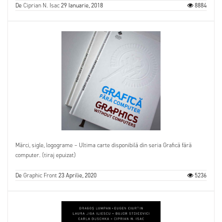
De
Ciprian N. Isac
29 Ianuarie, 2018
8884
Mărci, sigle, logograme – Ultima carte disponibilă din seria Grafică fără
computer. (tiraj epuizat)
De
Graphic Front
23 Aprilie, 2020
5236