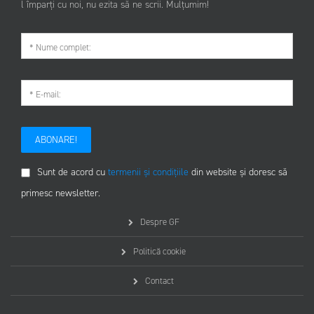
l împarți cu noi, nu ezita să ne scrii. Mulțumim!
ABONARE!
Sunt de acord cu
termenii și condițiile
din website și doresc să
primesc newsletter.
Despre GF
Politică cookie
Contact