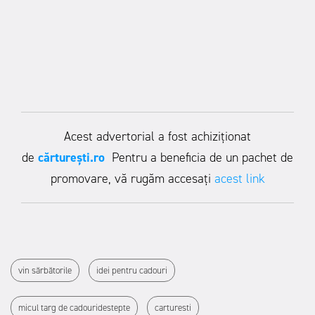
Acest advertorial a fost achiziționat
de
c
ărturești.ro
Pentru a beneficia de un pachet de
promovare, vă rugăm accesați
acest link
vin sărbătorile
idei pentru cadouri
micul targ de cadouridestepte
carturesti