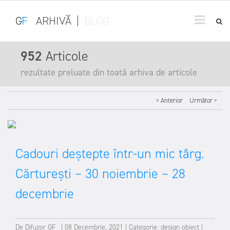
G
F
ARHIVĂ
|
BLOG
952
Articole
rezultate preluate din toată arhiva de articole
< Anterior
Următor >
Cadouri deștepte într-un mic târg.
Cărturești – 30 noiembrie – 28
decembrie
De
Difuzor GF
|
08 Decembrie, 2021
|
Categorie:
design obiect
|