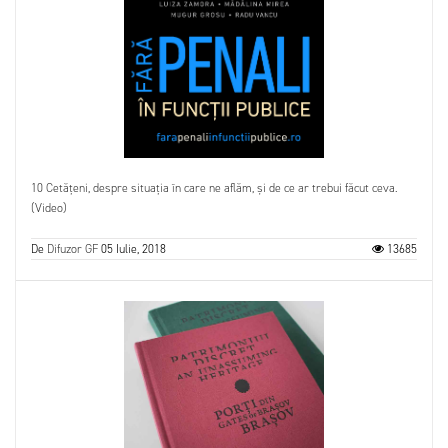
10 Cetățeni, despre situația în care ne aflăm, și de ce ar trebui făcut ceva.
(Video)
De
Difuzor GF
05 Iulie, 2018
13685