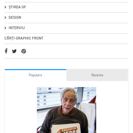
ȘTIREA GF
DESIGN
INTERVIU
CĂRȚI GRAPHIC FRONT
Populare
Recente
5