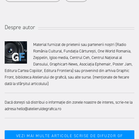
Despre autor
Material furnizat de prietenii sau partenerii noștri (Radio
România Cultural, Fundația Cărturești, One World Romania,
Zeppelin, Igloo media, Centrul Ceh, Centrul Național al
Dansului, Graphicart-News, Asociația Ephemair, Poster Jam,
Editura Cartea Copiilor, Editura Frontiera) sau provenind din arhiva Graphic
Front, biblioteca Atelierului de grafică, sau alte surse. (menționate de fiecare
dată la sfârșitul articolului)
Dacă dorești să distribui o informație din zonele noastre de interes, scrie-ne la
adresa hello@atelieruldegrafica.ro
VEZI MAI MULTE ARTICOLE SCRISE DE DIFUZOR GF