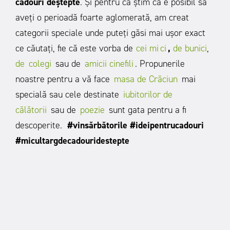
cadouri deștepte
. Și pentru că știm că e posibil să
aveți o perioadă foarte aglomerată, am creat
categorii speciale unde puteți găsi mai ușor exact
ce căutați, fie că este vorba de
cei mi
ci
,
de
bunici
,
de
colegi
sau de
amicii cinefili
. Propunerile
noastre pentru a vă face
masa de Crăciun
mai
specială sau cele destinate
iubitorilor de
călătorii
sau de
poezie
sunt gata pentru a fi
descoperite.
#vinsărbătorile #ideipentrucadouri
#micultargdecadouridestepte