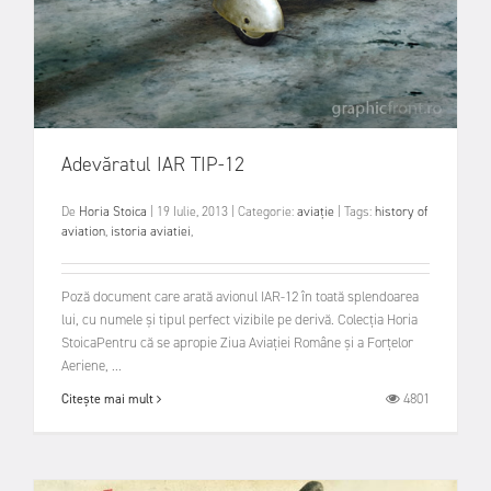
Adevăratul IAR TIP-12
De
Horia Stoica
|
19 Iulie, 2013
|
Categorie:
aviație
|
Tags:
history of
aviation
,
istoria aviatiei
,
Poză document care arată avionul IAR-12 în toată splendoarea
lui, cu numele și tipul perfect vizibile pe derivă. Colecția Horia
StoicaPentru că se apropie Ziua Aviaţiei Române şi a Forţelor
Aeriene, ...
4801
Citește mai mult