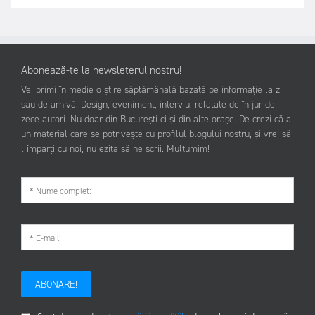
Abonează-te la newsleterul nostru!
Vei primi în medie o știre săptămânală bazată pe informație la zi
sau de arhivă. Design, eveniment, interviu, relatate de în jur de
zece autori. Nu doar din București ci și din alte orașe. De crezi că ai
un material care se potrivește cu profilul blogului nostru, și vrei să-
l împarți cu noi, nu ezita să ne scrii. Mulțumim!
ABONARE!