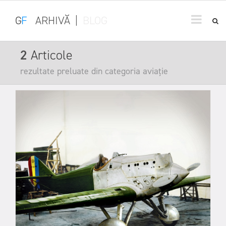
G
F
ARHIVĂ
|
BLOG
2
Articole
rezultate preluate din categoria aviație