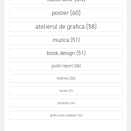
poster (60)
atelierul de grafica (58)
muzica (51)
book design (51)
guild report (36)
interviu (32)
racnet (27)
carturesti (24)
grafica fara computer (24)