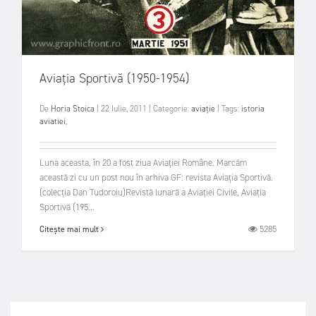
Aviația Sportivă (1950-1954)
De
Horia Stoica
|
22 Iulie, 2011
|
Categorie:
aviație
|
Tags:
istoria
aviatiei
,
Luna aceasta, în 20 a fost ziua Aviației Române. Marcăm
această zi cu un post nou în arhiva GF: revista Aviația Sportivă.
(colecția Dan Tudoroiu)Revistă lunară a Aviației Civile, Aviația
Sportivă (195...
5285
Citește mai mult