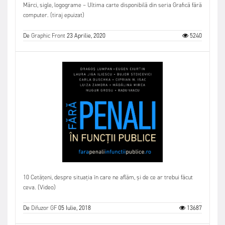
Mărci, sigle, logograme – Ultima carte disponibilă din seria Grafică fără
computer. (tiraj epuizat)
De
Graphic Front
23 Aprilie, 2020
5240
10 Cetățeni, despre situația în care ne aflăm, și de ce ar trebui făcut
ceva. (Video)
De
Difuzor GF
05 Iulie, 2018
13687