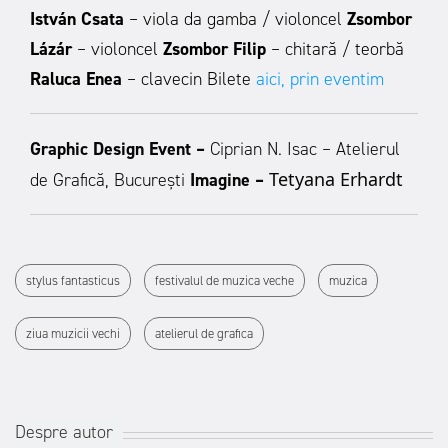
István Csata
–
viola da gamba / violoncel
Zsombor
Lázár
–
violoncel
Zsombor Filip
–
chitară / teorbă
Raluca Enea
– clavecin
Bilete
aici, prin eventim
Graphic Design Event –
Ciprian N. Isac – Atelierul
Tetyana Erhardt
de Grafică, București
Imagine –
stylus fantasticus
festivalul de muzica veche
muzica
ziua muzicii vechi
atelierul de grafica
Despre autor