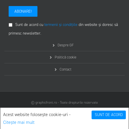
ABONARE!
Sunt de acord cu
termenii și condițiile
din website și doresc să
primesc newsletter.
Despre GF
Politică cookie
Contact
© graphicfront.ro - Toate drepturile rezervate
Acest website folosește cookie-uri -
SUNT DE ACORD
Citește mai mult