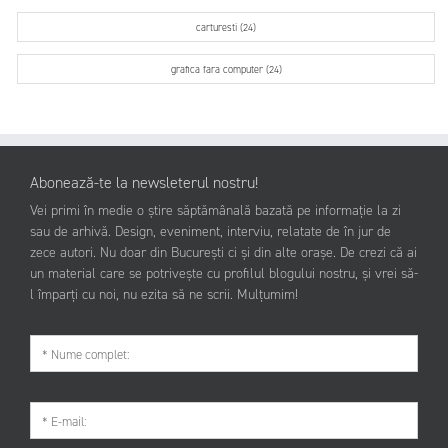
carturesti (24)
grafica fara computer (24)
Abonează-te la newsleterul nostru!
Vei primi în medie o știre săptămânală bazată pe informație la zi
sau de arhivă. Design, eveniment, interviu, relatate de în jur de
zece autori. Nu doar din București ci și din alte orașe. De crezi că ai
un material care se potrivește cu profilul blogului nostru, și vrei să-
l împarți cu noi, nu ezita să ne scrii. Mulțumim!