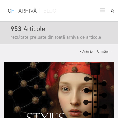
G
F
ARHIVĂ
|
BLOG
953
Articole
rezultate preluate din toată arhiva de articole
< Anterior
Următor >