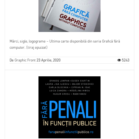
Mărci, sigle, logograme – Ultima carte disponibilă din seria Grafică fără
computer. (tiraj epuizat)
De
Graphic Front
23 Aprilie, 2020
5243