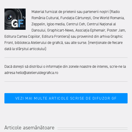
Material furnizat de prietenii sau partenerii noștri (Radio
România Cultural, Fundația Cărturești, One World Romania,
Zeppelin, Igloo media, Centrul Ceh, Centrul Național al
Dansului, Graphicart-News, Asociația Ephemair, Poster Jam,
Editura Cartea Copiilor, Editura Frontiera) sau provenind din arhiva Graphic
Front, biblioteca Atelierului de grafică, sau alte surse. (menționate de fiecare
dată la sfârșitul articolului)
Dacă dorești să distribui o informație din zonele noastre de interes, scrie-ne la
adresa hello@atelieruldegrafica.ro
VEZI MAI MULTE ARTICOLE SCRISE DE DIFUZOR GF
Articole asemănătoare