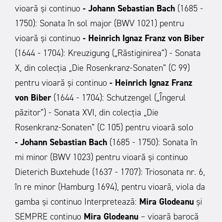
vioară și continuo
- Johann Sebastian Bach
(1685 -
1750): Sonata în sol major (BWV 1021) pentru
vioară și continuo
- Heinrich Ignaz Franz von Biber
(1644 - 1704): Kreuzigung („Răstiginirea”) - Sonata
X, din colecția „Die Rosenkranz-Sonaten” (C 99)
pentru vioară și continuo
- Heinrich Ignaz Franz
von Biber
(1644 - 1704): Schutzengel („Îngerul
păzitor”) - Sonata XVI, din colecția „Die
Rosenkranz-Sonaten” (C 105) pentru vioară solo
- Johann Sebastian Bach
(1685 - 1750): Sonata în
mi minor (BWV 1023) pentru vioară și continuo
Dieterich Buxtehude (1637 - 1707): Triosonata nr. 6,
în re minor (Hamburg 1694), pentru vioară, viola da
gamba și continuo
Interpretează:
Mira Glodeanu
și
SEMPRE continuo
Mira Glodeanu
–
vioară barocă