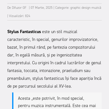
De
Difuzor GF
|
07 Martie, 2025
|
Categorie:
graphic design
muzică
|
Vizualizări: 824
Stylus Fantasticus
este un stil muzical
caracteristic, în special, genurilor improvizatorice,
bazat, în primul rând, pe fantezia compozitorului
dar, în egală măsură, și pe ingeniozitatea
interpretului. Cu origini în cadrul lucrărilor de genul
fantasia, toccata, intonazione, praeludium sau
preambulum, stylus fantasticus își face apariția încă
de pe parcursul secolului al XV-lea.
Acesta „este potrivit, în mod special,
pentru muzica instrumentală. Este cea mai