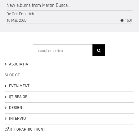
New albums from Martín Busca...
De
Grit Friedrich
10 Mai, 2020
1501
ASOCIAȚIA
SHOP GF
2
EVENIMENT
ȘTIREA GF
DESIGN
INTERVIU
CĂRȚI GRAPHIC FRONT