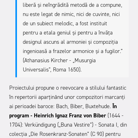
liberă și neîngrădită metodă de a compune,
nu este legat de nimic, nici de cuvinte, nici
de un subiect melodic, a fost instituit
pentru a etala geniul și pentru a învăța
designul ascuns al armoniei și compoziția
ingenioasă a frazelor armonice și a fugilor.”
(Athanasius Kircher - „Musurgia
Universalis”, Roma 1650).
Proiectului propune o reevocare a stilului fantastic
în repertorii aparținând unor compozitori marcanți
ai perioadei baroce: Bach, Biber, Buxtehude.
În
program
- Heinrich Ignaz Franz von Biber
(1644 -
1704): Verkündigung („Buna Vestire”) - Sonata I, din
colecția „Die Rosenkranz-Sonaten” (C 90) pentru