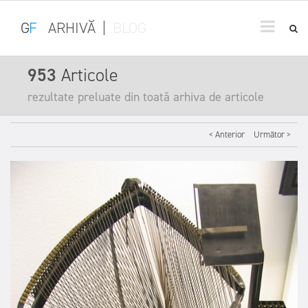
G
F
ARHIVĂ
|
BLOG
953
Articole
rezultate preluate din toată arhiva de articole
< Anterior
Următor >