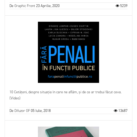
De
Graphic Front
23 Aprilie, 2020
5239
10 Cetățeni, despre situația în care ne aflăm, și de ce ar trebui făcut ceva.
(Video)
De
Difuzor GF
05 Iulie, 2018
13687