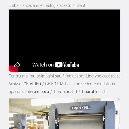
limba franceză în etimologia acestui cuvânt.
Pentru mai multe imagini sau filme despre Linotype acceseaza
Arhiva -
GF VIDEO
/
GF FOTO
Articole precedente din Istoria
tiparului:
Litera mobilă
/
Tiparul înalt I
/
Tiparul înalt II