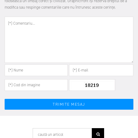
folosească un limbaj corect şi civilizat. Graphicfront îşi rezervă dreptul de a
modifica sau respinge comentariile care nu întrunesc aceste cerinţe.