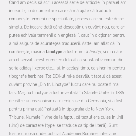
Când am decis să scriu această serie de articole, în paralel am
început și o documentare care să mă ajute să traduc în
romanește termeni de specialitate, proces care nu este deloc
simplu. De fiecare dată când descopăr un cuvânt nou, care ar
putea echivala termenii din engleză, îl caut în dicționar pentru
a mă asigura de acuratețea traducerii. Astfel am aflat că, în
românește, mașina
Linotype
a fost numită
linotip
, și din câte
am observat, acest nume era folosit ca substantiv comun din
seria adidași, xerox etc..., și, în același timp, ca sinonim pentru
tipografie fierbinte. Tot DEX-ul mi-a dezvăluit faptul că acest
cuvânt provine „Din fr. Linotype” lucru care nu poate fi mai
fals. Mașina Linotype a fost inventată în Statele Unite, în 1886
de către un ceasonicar care emigrase din Germania, și a fost
pentru prima dată înstalată în tipografia de la New York
Tribune. Numele îi vine de la faptul că textul era cules în linii
(lino) de caractere (type, se traduce ca tip de literă). Sunt
foarte curiosă unde, potrivit Academiei Române, intervine