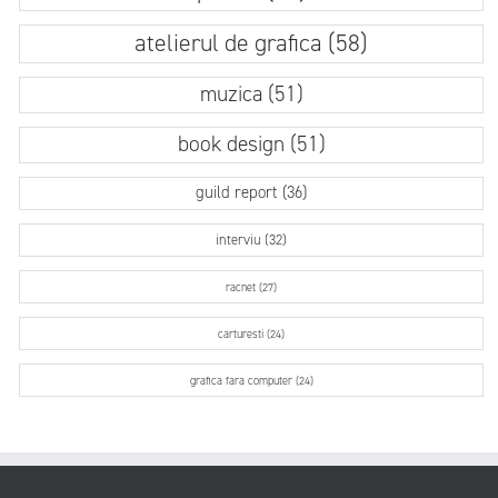
atelierul de grafica (58)
muzica (51)
book design (51)
guild report (36)
interviu (32)
racnet (27)
carturesti (24)
grafica fara computer (24)