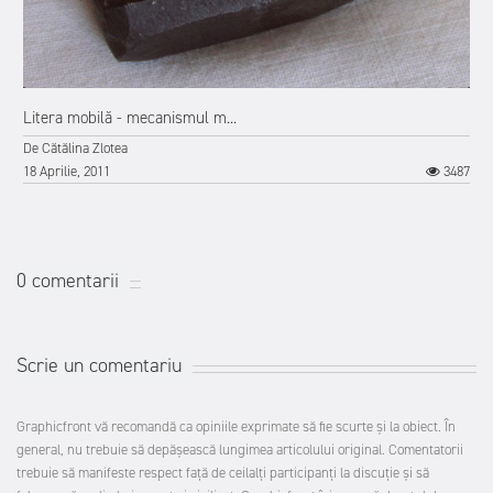
9
Litera mobilă - mecanismul m...
De
Cătălina Zlotea
18 Aprilie, 2011
3487
0 comentarii
Scrie un comentariu
Graphicfront vă recomandă ca opiniile exprimate să fie scurte şi la obiect. În
general, nu trebuie să depăşească lungimea articolului original. Comentatorii
trebuie să manifeste respect faţă de ceilalţi participanţi la discuţie şi să