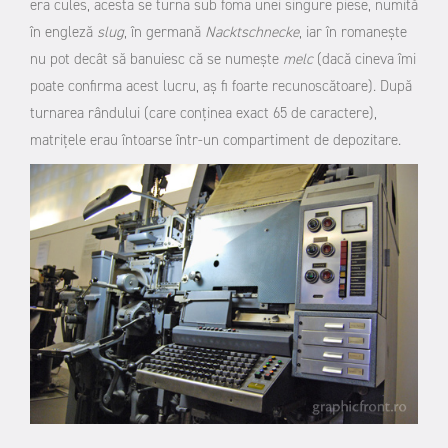
era cules, acesta se turna sub foma unei singure piese, numită
în engleză
slug
, în germană
Nacktschnecke
, iar în romanește
nu pot decât să banuiesc că se numește
melc
(dacă cineva îmi
poate confirma acest lucru, aș fi foarte recunoscătoare). După
turnarea rândului (care conținea exact 65 de caractere),
matrițele erau întoarse într-un compartiment de depozitare.