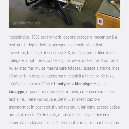
începând cu 1886 putem vorbi despre culegere mecanizată a
textului. Independent și aproape concomitent au fost
inventate, la sfârșitul secolului XIX, două sisteme diferite de
culegere, unul literă cu literă și cel de-al doilea, rând cu rând.
Au existat mai multe mașini care foloseau aceste sisteme, însă
când vorbim despre culegerea mecanică a literelor de text,
‘bătălia’ finală se dă între
Linotype
și
Monotype
.
Mașina
Linotype
, după cum sugerează numele, culegea rânduri de
text și nu litere individuale. Zețarul în acest caz s-a
transformat în operatorul unei tastaturi, iar când acesta apăsa
una dintre cele 90 de taste, matrița literei respective era
eliberată din lăcașul ei, iar în momentul în care un întreg rând