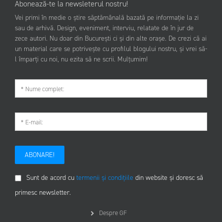
Abonează-te la newsleterul nostru!
Vei primi în medie o știre săptămânală bazată pe informație la zi
sau de arhivă. Design, eveniment, interviu, relatate de în jur de
zece autori. Nu doar din București ci și din alte orașe. De crezi că ai
un material care se potrivește cu profilul blogului nostru, și vrei să-
l împarți cu noi, nu ezita să ne scrii. Mulțumim!
ABONARE!
Sunt de acord cu
termenii și condițiile
din website și doresc să
primesc newsletter.
Despre GF