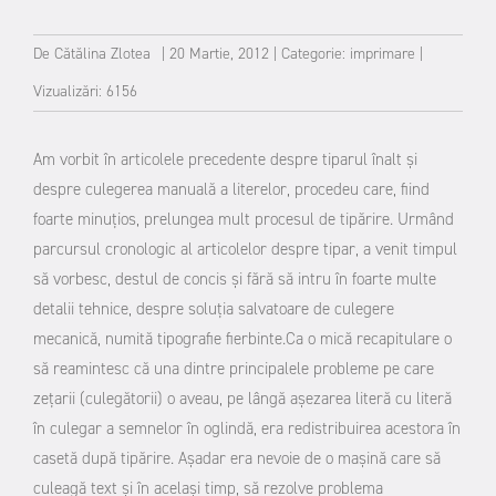
De
Cătălina Zlotea
|
20 Martie, 2012
|
Categorie:
imprimare
|
Vizualizări: 6156
Am vorbit în articolele precedente despre tiparul înalt și
despre culegerea manuală a literelor, procedeu care, fiind
foarte minuțios, prelungea mult procesul de tipărire.
Urmând
parcursul cronologic al articolelor despre tipar, a venit timpul
să vorbesc, destul de concis și fără să intru în foarte multe
detalii tehnice, despre soluția salvatoare de culegere
mecanică, numită tipografie fierbinte.
Ca o mică recapitulare o
să reamintesc că una dintre principalele probleme pe care
zețarii (culegătorii) o aveau, pe lângă așezarea literă cu literă
în culegar a semnelor în oglindă, era redistribuirea acestora în
casetă după tipărire. Așadar era nevoie de o mașină care să
culeagă text și în același timp, să rezolve problema