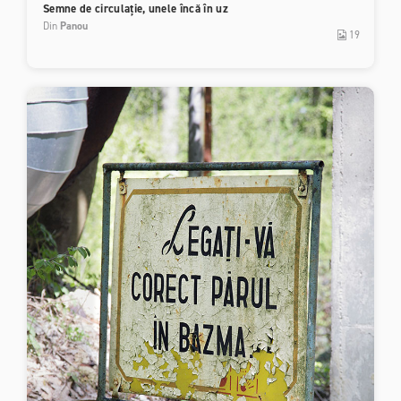
Semne de circulație, unele încă în uz
Din
Panou
19