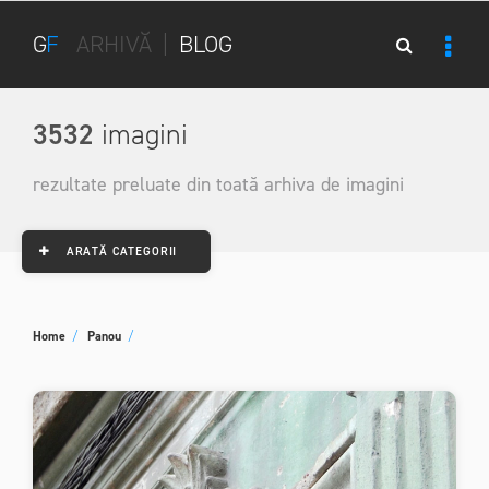
G
F
ARHIVĂ
|
BLOG
3532
imagini
rezultate preluate din toată arhiva de imagini
ARATĂ CATEGORII
Home
/
Panou
/