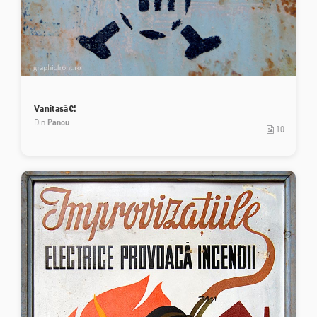
Vanitasâ€¦
Din
Panou
10