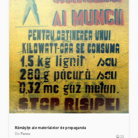
Rămășițe ale materialelor de propaganda
Din
Panou
23