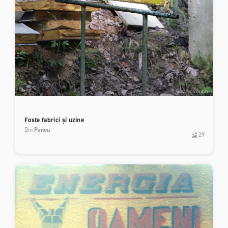
Foste fabrici și uzine
Din
Panou
29