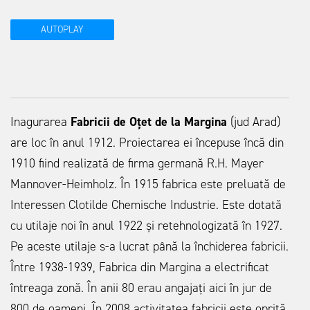
AUTOPLAY
Inagurarea
Fabricii de Oțet de la Margina
(jud Arad)
are loc în anul 1912. Proiectarea ei începuse încă din
1910 fiind realizată de firma germană R.H. Mayer
Mannover-Heimholz. În 1915 fabrica este preluată de
Interessen Clotilde Chemische Industrie. Este dotată
cu utilaje noi în anul 1922 și retehnologizată în 1927.
Pe aceste utilaje s-a lucrat până la închiderea fabricii.
Între 1938-1939, Fabrica din Margina a electrificat
întreaga zonă. În anii 80 erau angajați aici în jur de
800 de oameni. În 2008 activitatea fabricii este oprită