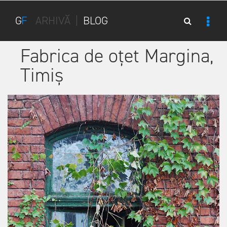
G
F
ARHIVĂ
|
BLOG
Fabrica de oțet Margina,
Timiș