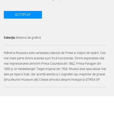
AUTOPLAY
Colecția
Atelierul de grafică
Mândria Muzeului este varietatea colecției de Prese și mașini de tipărit. Cea
mai mare parte dintre acestea sunt încă funcționale. Dintre exponatele cele
mai impresionante amintim Presa Columbia din 1842, Presa Paragon din
1832 și un Heidelberger Tiegel original din 1926. Muzeul este specializat mai
ales pe tiparul înalt, dar acordă atenție și Litografiei sau mașinilor de gravat
(druckkunst-museum.de)
Citește articolul despre linotype la
ȘTIREA GF