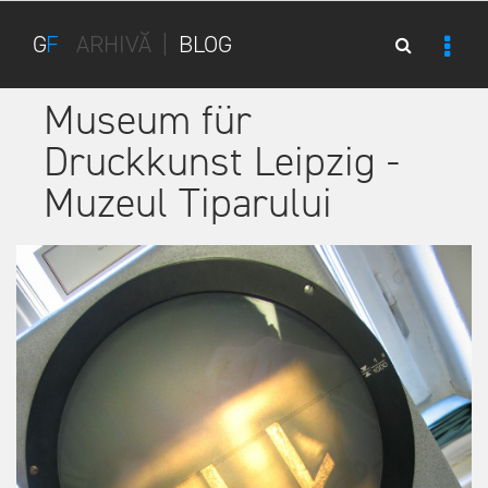
G
F
ARHIVĂ
|
BLOG
Museum für
Druckkunst Leipzig -
Muzeul Tiparului