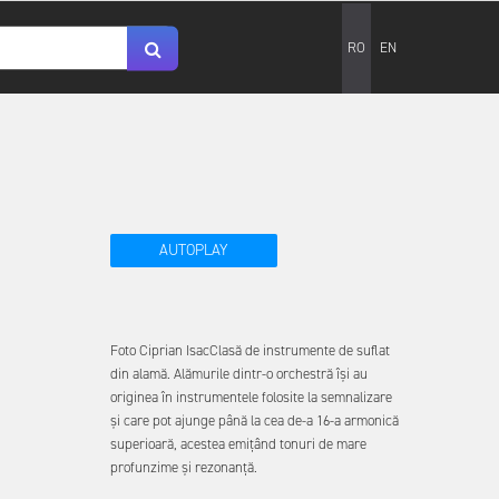
RO
EN
AUTOPLAY
Foto Ciprian IsacClasă de instrumente de suflat
din alamă. Alămurile dintr-o orchestră își au
originea în instrumentele folosite la semnalizare
și care pot ajunge până la cea de-a 16-a armonică
superioară, acestea emițând tonuri de mare
profunzime și rezonanță.