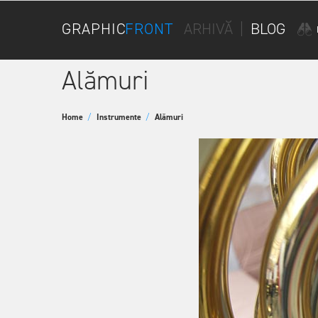
GRAPHIC
FRONT
ARHIVĂ
|
BLOG
Alămuri
Home
/
Instrumente
/
Alămuri