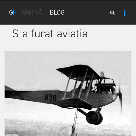
G
F
ARHIVĂ
|
BLOG
S-a furat aviația