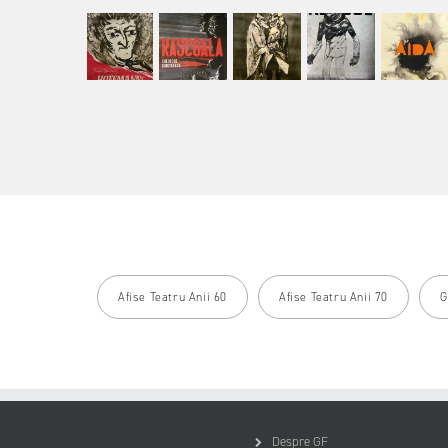
Afise Teatru Anii 60
Afise Teatru Anii 70
G
Despre GF