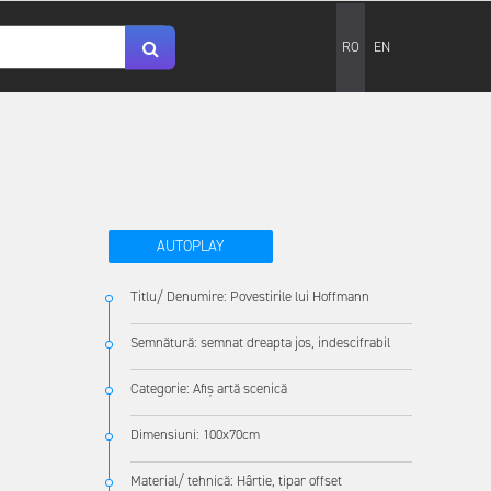
RO
EN
AUTOPLAY
Titlu/ Denumire: Povestirile lui Hoffmann
Semnătură: semnat dreapta jos, indescifrabil
Categorie: Afiș artă scenică
Dimensiuni: 100x70cm
Material/ tehnică: Hârtie, tipar offset