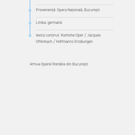
Proveniență: Opera Națională, București
Limba: germană
textul conținut: Komishe Oper / Jacques
Offenbach / Hoffmanns Erzälungen
Arhiva Operei Române din București