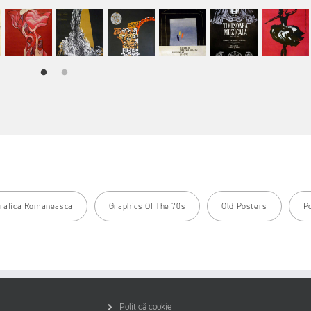
rafica Romaneasca
Graphics Of The 70s
Old Posters
P
Politică cookie