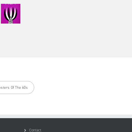
osters Of The 60s
Contact