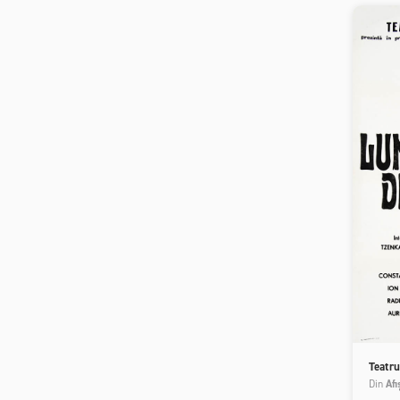
Teatru
Din
Afi