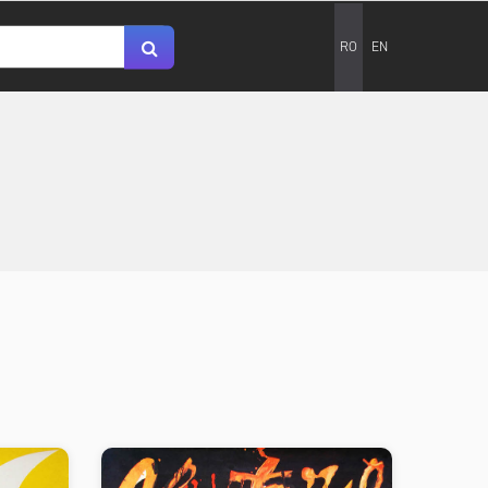
RO
EN