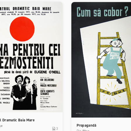
l Dramatic Baia Mare
Propagandă
șe
3
Din
Afișe