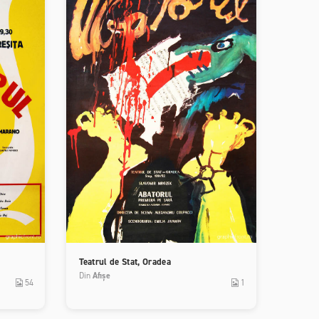
Teatrul de Stat, Oradea
Din
Afișe
54
1