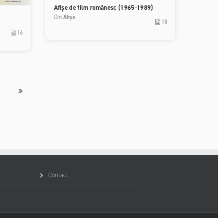
Afișe de film românesc (1965-1989)
Din
Afișe
18
16
Contact