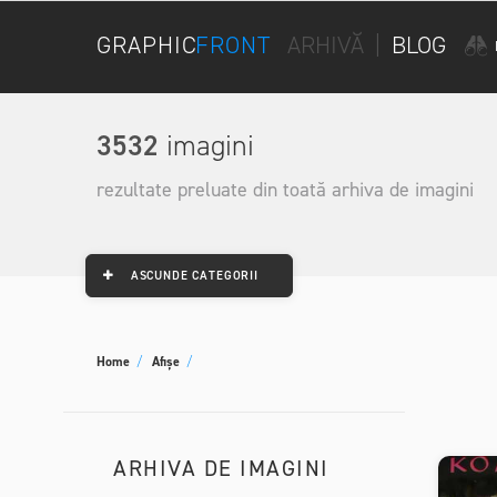
GRAPHIC
FRONT
ARHIVĂ
|
BLOG
3532
imagini
rezultate preluate din toată arhiva de imagini
ASCUNDE CATEGORII
Home
/
Afișe
/
ARHIVA DE IMAGINI