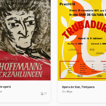
de operă
Opera de Stat, Timișoara
șe
Din
Afișe
17