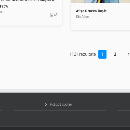
1974
Afișe Crucea Roșie
șe
45
Din
Afișe
(12) rezultate
1
2
Politică cookie