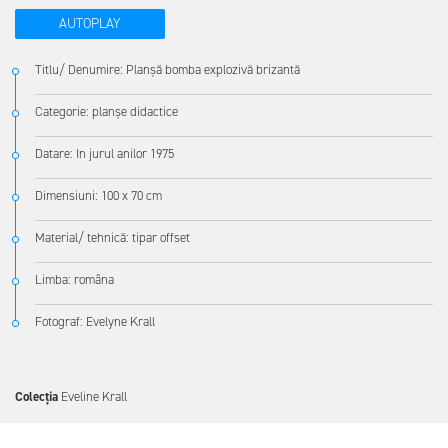
AUTOPLAY
Titlu/ Denumire: Planșă bomba explozivă brizantă
Categorie: planșe didactice
Datare: In jurul anilor 1975
Dimensiuni: 100 x 70 cm
Material/ tehnică: tipar offset
Limba: româna
Fotograf: Evelyne Krall
Colecția
Eveline Krall