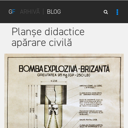
G
F
ARHIVĂ
|
BLOG
Planșe didactice
apărare civilă