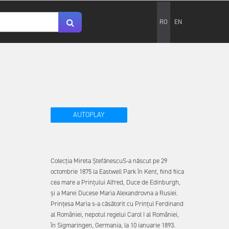
RO
EN
AUTOPLAY
Colecția Mireta ȘtefănescuS-a născut pe 29
octombrie 1875 la Eastwell Park în Kent, fiind fiica
cea mare a Prinţului Alfred, Duce de Edinburgh,
şi a Marei Ducese Maria Alexandrovna a Rusiei.
Prințesa Maria s-a căsătorit cu Prinţul Ferdinand
al României, nepotul regelui Carol I al României,
în Sigmaringen, Germania, la 10 ianuarie 1893.