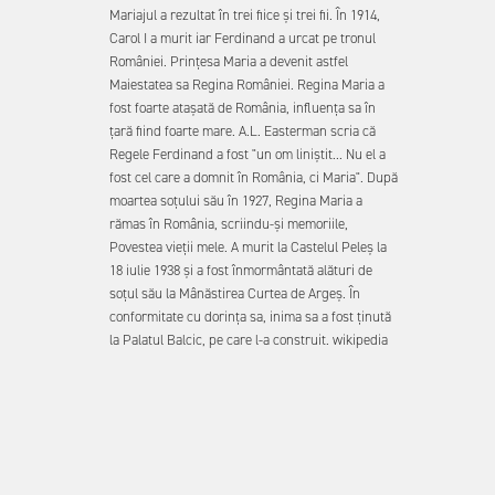
Mariajul a rezultat în trei fiice şi trei fii. În 1914,
Carol I a murit iar Ferdinand a urcat pe tronul
României. Prințesa Maria a devenit astfel
Maiestatea sa Regina României. Regina Maria a
fost foarte atașată de România, influenţa sa în
ţară fiind foarte mare. A.L. Easterman scria că
Regele Ferdinand a fost "un om liniştit... Nu el a
fost cel care a domnit în România, ci Maria". După
moartea soţului său în 1927, Regina Maria a
rămas în România, scriindu-și memoriile,
Povestea vieţii mele. A murit la Castelul Peleş la
18 iulie 1938 şi a fost înmormântată alături de
soţul său la Mânăstirea Curtea de Argeş. În
conformitate cu dorința sa, inima sa a fost ținută
la Palatul Balcic, pe care l-a construit. wikipedia