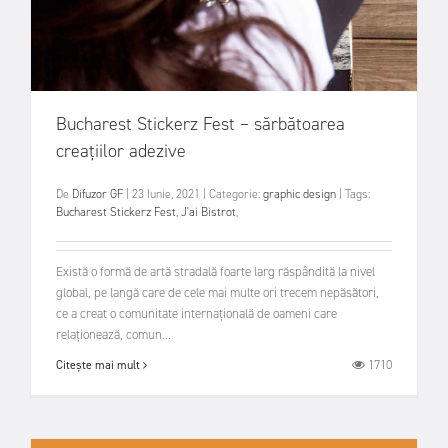
Bucharest Stickerz Fest – sărbătoarea
creațiilor adezive
De
Difuzor GF
|
23 Iunie, 2021
|
Categorie:
graphic design
|
Tags:
Bucharest Stickerz Fest
,
J'ai Bistrot
,
Există o formă de artă stradală foarte larg răspândită la nivel
global, pe langă care de cele mai multe ori trecem nepăsători,
ce a creat o comunitate internațională de oameni care
relaționează, comun...
1710
Citește mai mult