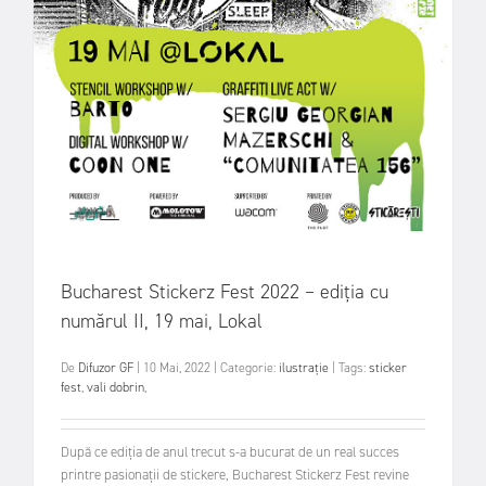
Bucharest Stickerz Fest 2022 – ediția cu
numărul II, 19 mai, Lokal
De
Difuzor GF
|
10 Mai, 2022
|
Categorie:
ilustrație
|
Tags:
sticker
fest
,
vali dobrin
,
După ce ediţia de anul trecut s-a bucurat de un real succes
printre pasionaţii de stickere, Bucharest Stickerz Fest revine