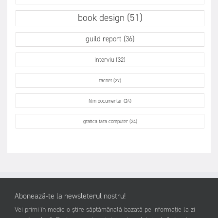
book design (51)
guild report (36)
interviu (32)
racnet (27)
film documentar (24)
grafica fara computer (24)
Abonează-te la newsleterul nostru!
Vei primi în medie o știre săptămânală bazată pe informație la zi