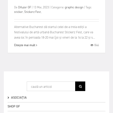
De
Difuzor GF
|
13 Mai, 2023
|
Categorie:
graphic design
|
Tags:
sticker
,
Stickerz Fest
,
Alternative Bucharest dă startul celei de-a treia ediții a
festivalului de artă urbană Bucharest Stickerz Fest, care va
avea loc în perioada 18-20 mai (joi și vineri de la 16 la 22 și s...
846
Citește mai mult
ASOCIAȚIA
SHOP GF