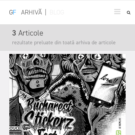
G
F
ARHIVĂ
|
BLOG
3
Articole
rezultate preluate din toată arhiva de articole