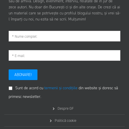
sau de arhivă. Design, eveniment, interviu, relatate de în jur de
zece autori. Nu doar din București ci și din alte orașe. De crezi că ai
un material care se potrivește cu profilul blogului nostru, și vrei să-
l împarți cu noi, nu ezita să ne scrii. Mulțumim!
ABONARE!
Sunt de acord cu
termenii și condițiile
din website și doresc să
primesc newsletter.
Despre GF
Politică cookie