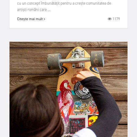
cu un concept îmbunătăţit pentru a creşte comunitatea de
artişti români care ...
1179
Citește mai mult