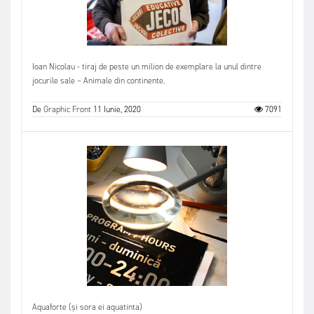
Ioan Nicolau - tiraj de peste un milion de exemplare la unul dintre
jocurile sale – Animale din continente.
De
Graphic Front
11 Iunie, 2020
7091
Aquaforte (și sora ei aquatinta)