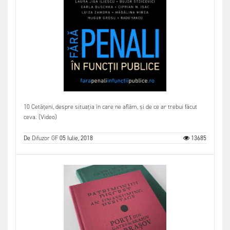
10 Cetățeni, despre situația în care ne aflăm, și de ce ar trebui făcut
ceva. (Video)
De
Difuzor GF
05 Iulie, 2018
13685