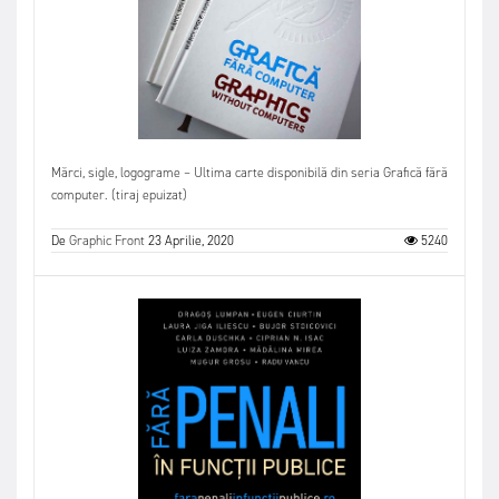
Mărci, sigle, logograme – Ultima carte disponibilă din seria Grafică fără
computer. (tiraj epuizat)
De
Graphic Front
23 Aprilie, 2020
5240