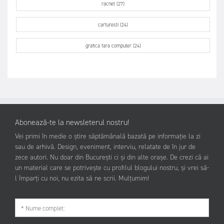
racnet (27)
carturesti (24)
grafica fara computer (24)
Abonează-te la newsleterul nostru!
Vei primi în medie o știre săptămânală bazată pe informație la zi
sau de arhivă. Design, eveniment, interviu, relatate de în jur de
zece autori. Nu doar din București ci și din alte orașe. De crezi că ai
un material care se potrivește cu profilul blogului nostru, și vrei să-
l împarți cu noi, nu ezita să ne scrii. Mulțumim!