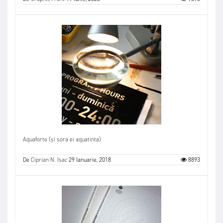
Aquaforte (și sora ei aquatinta)
De
Ciprian N. Isac
29 Ianuarie, 2018
8893