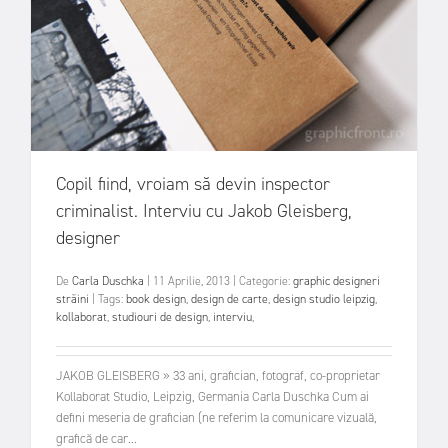
Copil fiind, vroiam să devin inspector
criminalist. Interviu cu Jakob Gleisberg,
designer
De
Carla Duschka
|
11 Aprilie, 2013
|
Categorie:
graphic designeri
străini
|
Tags:
book design
,
design de carte
,
design studio leipzig
,
kollaborat
,
studiouri de design
,
interviu
,
JAKOB GLEISBERG » 33 ani, grafician, fotograf, co-proprietar
Kollaborat Studio, Leipzig, Germania Carla Duschka Cum ai
defini meseria de grafician (ne referim la comunicare vizuală,
grafică de car...