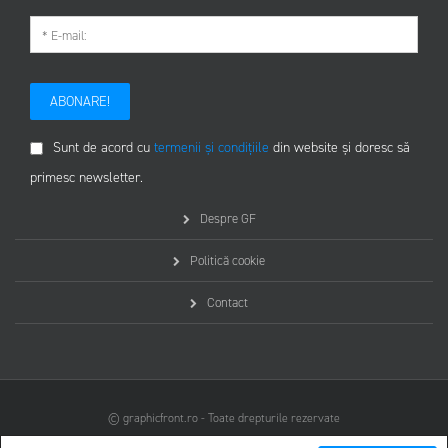
ABONARE!
Sunt de acord cu
termenii și condițiile
din website și doresc să
primesc newsletter.
Despre GF
Politică cookie
Contact
© graphicfront.ro - Toate drepturile rezervate