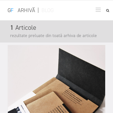
G
F
ARHIVĂ
|
BLOG
1
Articole
rezultate preluate din toată arhiva de articole