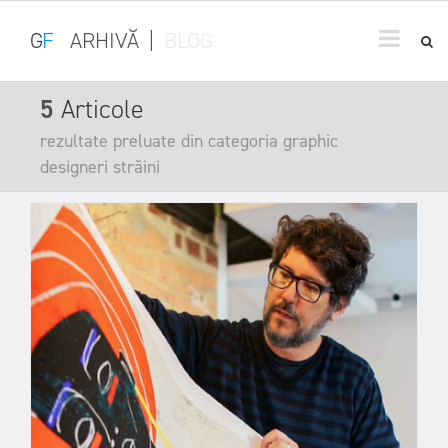
G
F
ARHIVĂ
|
BLOG
5
Articole
rezultate preluate din categoria graphic
designeri străini