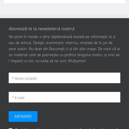
Abonează-te la newsleterul nostru!
Vei primi în medie o știre săptămânală bazată pe informație la zi
sau de arhivă. Design, eveniment, interviu, relatate de în jur de
zece autori. Nu doar din București ci și din alte orașe. De crezi că ai
un material care se potrivește cu profilul blogului nostru, și vrei să-
l împarți cu noi, nu ezita să ne scrii. Mulțumim!
ABONARE!