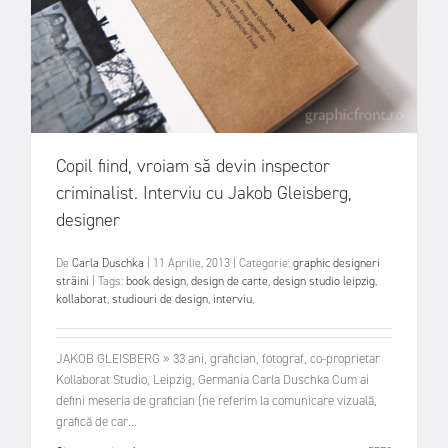
Copil fiind, vroiam să devin inspector
criminalist. Interviu cu Jakob Gleisberg,
designer
De
Carla Duschka
|
11 Aprilie, 2013
|
Categorie:
graphic designeri
străini
|
Tags:
book design
,
design de carte
,
design studio leipzig
,
kollaborat
,
studiouri de design
,
interviu
,
JAKOB GLEISBERG » 33 ani, grafician, fotograf, co-proprietar
Kollaborat Studio, Leipzig, Germania Carla Duschka Cum ai
defini meseria de grafician (ne referim la comunicare vizuală,
grafică de car...