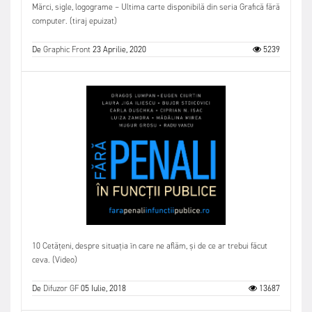
Mărci, sigle, logograme – Ultima carte disponibilă din seria Grafică fără
computer. (tiraj epuizat)
De
Graphic Front
23 Aprilie, 2020
5239
10 Cetățeni, despre situația în care ne aflăm, și de ce ar trebui făcut
ceva. (Video)
De
Difuzor GF
05 Iulie, 2018
13687