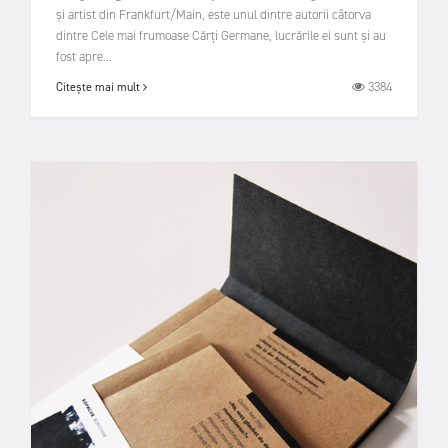
și artist din Frankfurt/Main, este unul dintre autorii câtorva
dintre Cele mai frumoase Cărți Germane, lucrările ei sunt și au
fost apre...
3384
Citește mai mult