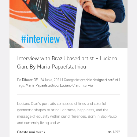
Interview with Brazil based artist – Luciano
Cian. By Maria Papaefstathiou
De
Difuzor GF
|
24 Iunie, 2021
|
Categorie:
graphic designeri străini
|
Tags:
Maria Papaefstathiou
,
Luciano Cian
,
interviu
,
Luciano Cian’s portraits composed of lines and colorful
geometric shapes to bring lightness, happiness, and the
message of equality within our differences. Born in São Paulo
and currently living and w...
1492
Citește mai mult