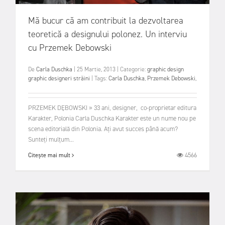
Mă bucur că am contribuit la dezvoltarea
teoretică a designului polonez. Un interviu
cu Przemek Debowski
De
Carla Duschka
|
25 Martie, 2013
|
Categorie:
graphic design
graphic designeri străini
|
Tags:
Carla Duschka
,
Przemek Debowski
,
PRZEMEK DĘBOWSKI » 33 ani, designer, co-proprietar editura
Karakter, Polonia Carla Duschka Karakter este un nume nou pe
scena editorială din Polonia. Aţi avut succes până acum?
Sunteţi mulţum...
4566
Citește mai mult