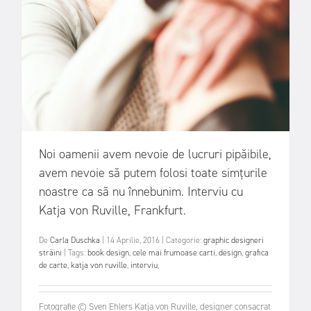
Noi oamenii avem nevoie de lucruri pipăibile,
avem nevoie să putem folosi toate simțurile
noastre ca să nu înnebunim. Interviu cu
Katja von Ruville, Frankfurt.
De
Carla Duschka
|
14 Aprilie, 2016
|
Categorie:
graphic designeri
străini
|
Tags:
book design
,
cele mai frumoase carti
,
design
,
grafica
de carte
,
katja von ruville
,
interviu
,
Fotografie © Sven Ehlers Katja von Ruville, designer consacrat