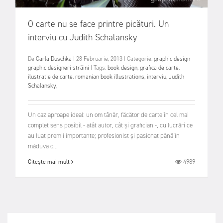
O carte nu se face printre picături. Un
interviu cu Judith Schalansky
De
Carla Duschka
|
28 Februarie, 2013
|
Categorie:
graphic design
graphic designeri străini
|
Tags:
book design
,
grafica de carte
,
ilustratie de carte
,
romanian book illustrations
,
interviu
,
Judith
Schalansky
,
Un caz aproape ideal: un om tânăr, făcător de carte în cel mai
complet sens posibil - atât autor, cât și grafician -, cu lucrări ce
au luat premii importante; profesionist și pasionat până în
măduva o...
4989
Citește mai mult