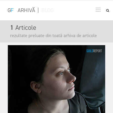
G
F
ARHIVĂ
|
BLOG
1
Articole
rezultate preluate din toată arhiva de articole