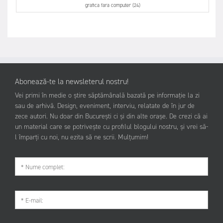
grafica fara computer (24)
Abonează-te la newsleterul nostru!
Vei primi în medie o știre săptămânală bazată pe informație la zi
sau de arhivă. Design, eveniment, interviu, relatate de în jur de
zece autori. Nu doar din București ci și din alte orașe. De crezi că ai
un material care se potrivește cu profilul blogului nostru, și vrei să-
l împarți cu noi, nu ezita să ne scrii. Mulțumim!