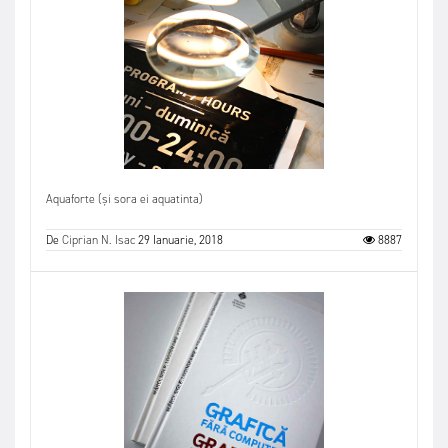
Aquaforte (și sora ei aquatinta)
De
Ciprian N. Isac
29 Ianuarie, 2018
8887