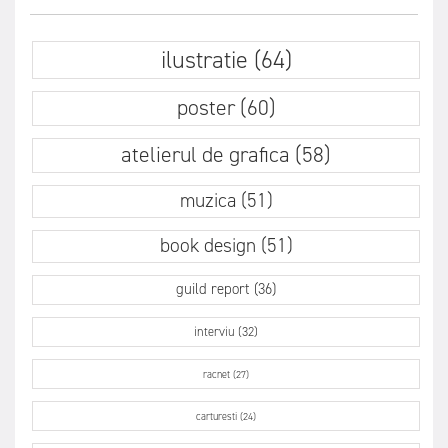
ilustratie (64)
poster (60)
atelierul de grafica (58)
muzica (51)
book design (51)
guild report (36)
interviu (32)
racnet (27)
carturesti (24)