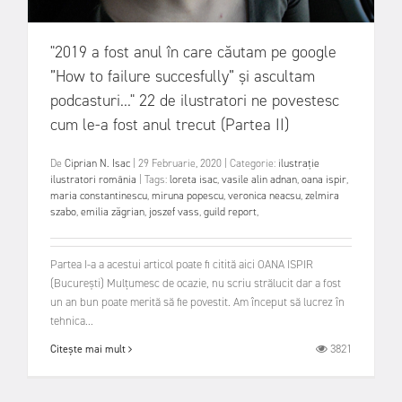
"2019 a fost anul în care căutam pe google
”How to failure succesfully” și ascultam
podcasturi..." 22 de ilustratori ne povestesc
cum le-a fost anul trecut (Partea II)
De
Ciprian N. Isac
|
29 Februarie, 2020
|
Categorie:
ilustrație
ilustratori românia
|
Tags:
loreta isac
,
vasile alin adnan
,
oana ispir
,
maria constantinescu
,
miruna popescu
,
veronica neacsu
,
zelmira
szabo
,
emilia zăgrian
,
joszef vass
,
guild report
,
Partea I-a a acestui articol poate fi citită aici OANA ISPIR
(București) Mulțumesc de ocazie, nu scriu strălucit dar a fost
un an bun poate merită să fie povestit. Am început să lucrez în
tehnica...
3821
Citește mai mult