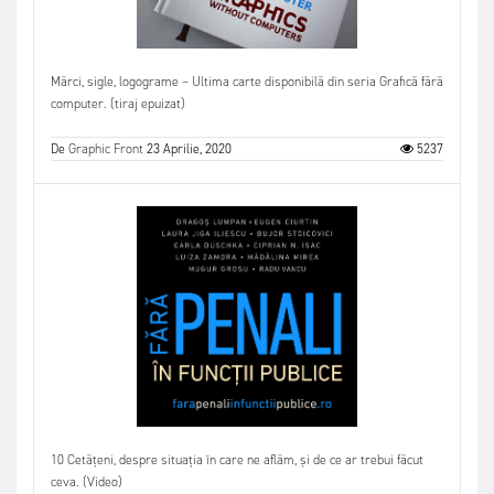
Mărci, sigle, logograme – Ultima carte disponibilă din seria Grafică fără
computer. (tiraj epuizat)
De
Graphic Front
23 Aprilie, 2020
5237
10 Cetățeni, despre situația în care ne aflăm, și de ce ar trebui făcut
ceva. (Video)