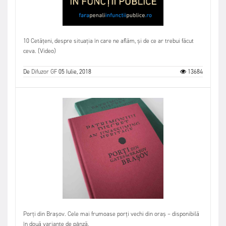
10 Cetățeni, despre situația în care ne aflăm, și de ce ar trebui făcut
ceva. (Video)
De
Difuzor GF
05 Iulie, 2018
13684
Porți din Brașov. Cele mai frumoase porți vechi din oraș – disponibilă
în două variante de pânză.