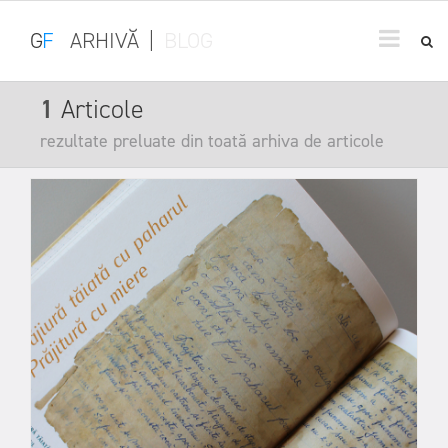
G
F
ARHIVĂ
|
BLOG
1
Articole
rezultate preluate din toată arhiva de articole