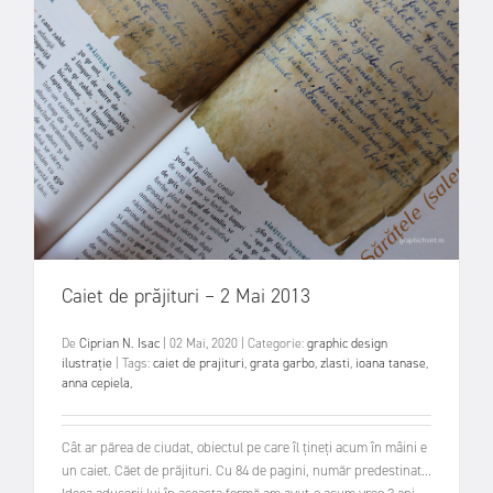
Caiet de prăjituri – 2 Mai 2013
De
Ciprian N. Isac
|
02 Mai, 2020
|
Categorie:
graphic design
ilustrație
|
Tags:
caiet de prajituri
,
grata garbo
,
zlasti
,
ioana tanase
,
anna cepiela
,
Cât ar părea de ciudat, obiectul pe care îl țineți acum în mâini e
un caiet. Căet de prăjituri. Cu 84 de pagini, număr predestinat...