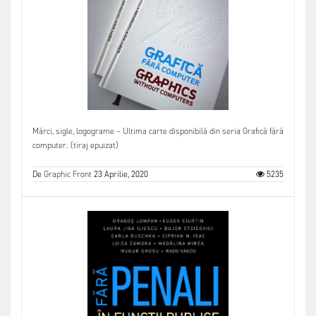
Mărci, sigle, logograme – Ultima carte disponibilă din seria Grafică fără
computer. (tiraj epuizat)
De
Graphic Front
23 Aprilie, 2020
5235