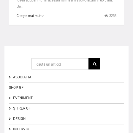
Ideea aducerii lui în aceasta formă am avut-o acum vreo 3 ani.
De...
3253
Citește mai mult
ASOCIAȚIA
SHOP GF
EVENIMENT
ȘTIREA GF
DESIGN
INTERVIU