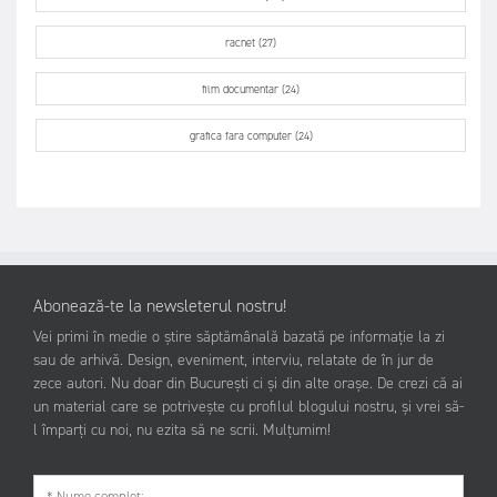
racnet (27)
film documentar (24)
grafica fara computer (24)
Abonează-te la newsleterul nostru!
Vei primi în medie o știre săptămânală bazată pe informație la zi
sau de arhivă. Design, eveniment, interviu, relatate de în jur de
zece autori. Nu doar din București ci și din alte orașe. De crezi că ai
un material care se potrivește cu profilul blogului nostru, și vrei să-
l împarți cu noi, nu ezita să ne scrii. Mulțumim!