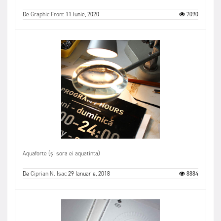
De
Graphic Front
11 Iunie, 2020
7090
Aquaforte (și sora ei aquatinta)
De
Ciprian N. Isac
29 Ianuarie, 2018
8884