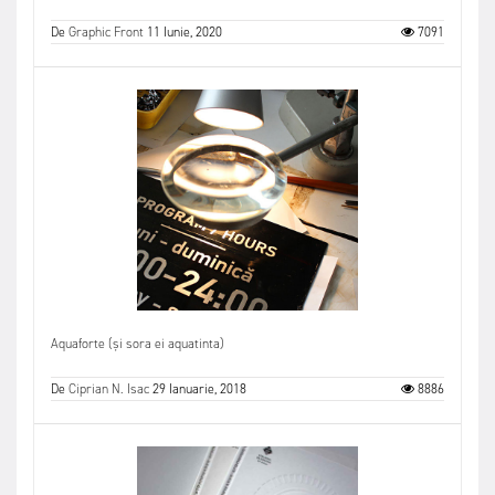
De
Graphic Front
11 Iunie, 2020
7091
Aquaforte (și sora ei aquatinta)
De
Ciprian N. Isac
29 Ianuarie, 2018
8886