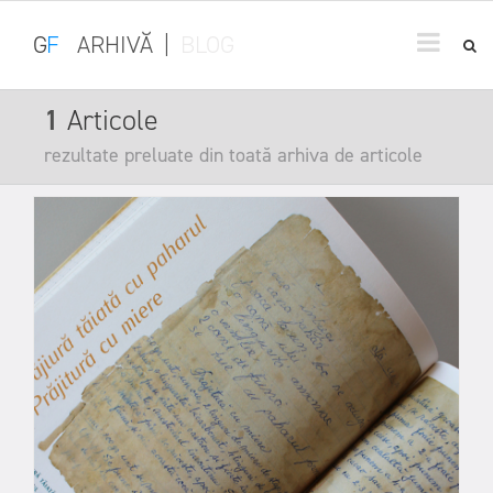
G
F
ARHIVĂ
|
BLOG
1
Articole
rezultate preluate din toată arhiva de articole