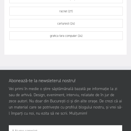
racnet (27)
carturesti (24)
grafica fara computer (24)
Abonează-te la newsleterul nostru!
Vei primi în medie o știre săptămânală bazată pe informație la zi
sau de arhivă. Design, eveniment, interviu, relatate de în jur de
zece autori. Nu doar din București ci și din alte orașe. De crezi că ai
un material care se potrivește cu profilul blogului nostru, și vrei să-
l împarți cu noi, nu ezita să ne scrii. Mulțumim!