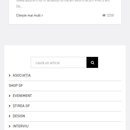
Ideea aducerii lui în aceasta formă am avut-o acum vreo 3 ani.
De...
3258
Citește mai mult
ASOCIAȚIA
SHOP GF
EVENIMENT
ȘTIREA GF
DESIGN
INTERVIU