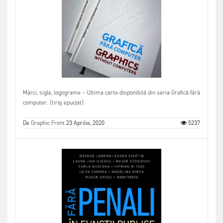
Mărci, sigle, logograme – Ultima carte disponibilă din seria Grafică fără
computer. (tiraj epuizat)
De
Graphic Front
23 Aprilie, 2020
5237