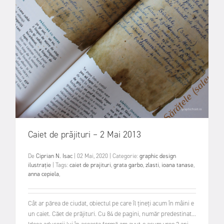
Caiet de prăjituri – 2 Mai 2013
De
Ciprian N. Isac
|
02 Mai, 2020
|
Categorie:
graphic design
ilustrație
|
Tags:
caiet de prajituri
,
grata garbo
,
zlasti
,
ioana tanase
,
anna cepiela
,
Cât ar părea de ciudat, obiectul pe care îl țineți acum în mâini e
un caiet. Căet de prăjituri. Cu 84 de pagini, număr predestinat...