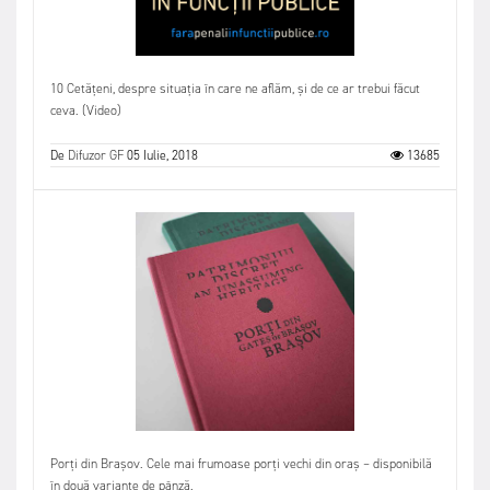
10 Cetățeni, despre situația în care ne aflăm, și de ce ar trebui făcut
ceva. (Video)
De
Difuzor GF
05 Iulie, 2018
13685
Porți din Brașov. Cele mai frumoase porți vechi din oraș – disponibilă
în două variante de pânză.