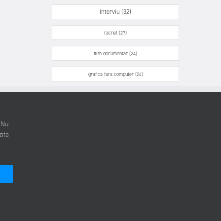
interviu (32)
racnet (27)
film documentar (24)
grafica fara computer (24)
. Nu
zita