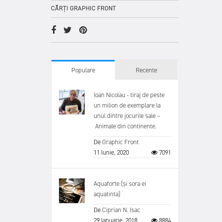
CĂRȚI GRAPHIC FRONT
Populare
Recente
Ioan Nicolau - tiraj de peste
un milion de exemplare la
unul dintre jocurile sale –
Animale din continente.
De
Graphic Front
11 Iunie, 2020
7091
Aquaforte (și sora ei
aquatinta)
De
Ciprian N. Isac
29 Ianuarie, 2018
8884