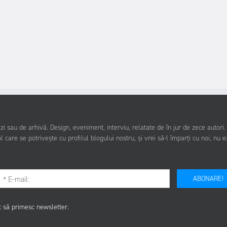
i sau de arhivă. Design, eveniment, interviu, relatate de în jur de zece autori
l care se potrivește cu profilul blogului nostru, și vrei să-l împarți cu noi, nu e
ABONARE!
c să primesc newsletter.