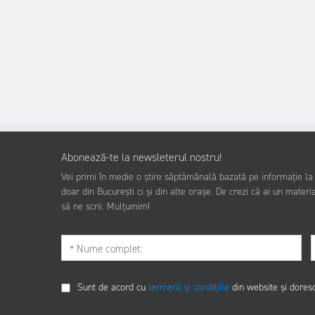
Abonează-te la newsleterul nostru!
Vei primi în medie o știre săptămânală bazată pe informație la z
doar din București ci și din alte orașe. De crezi că ai un materia
să ne scrii. Mulțumim!
Sunt de acord cu
termenii și condițiile
din website și dores