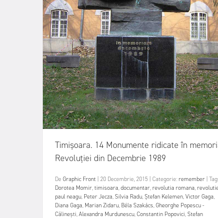
Timişoara. 14 Monumente ridicate în memor
Revoluţiei din Decembrie 1989
De
Graphic Front
|
20 Decembrie, 2015
|
Categorie:
remember
|
Tag
Dorotea Momir
,
timisoara
,
documentar
,
revolutia romana
,
revoluti
paul neagu
,
Peter Jecza
,
Silvia Radu
,
Ştefan Kelemen
,
Victor Gaga
,
Diana Gaga
,
Marian Zidaru
,
Béla Szakács
,
Gheorghe Popescu -
Călineşti
,
Alexandra Murdunescu
,
Constantin Popovici
,
Stefan