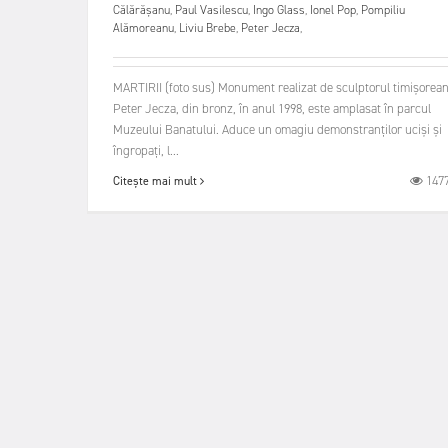
Călărăşanu
,
Paul Vasilescu
,
Ingo Glass
,
Ionel Pop
,
Pompiliu
Alămoreanu
,
Liviu Brebe
,
Peter Jecza
,
MARTIRII (foto sus) Monument realizat de sculptorul timişorea
Peter Jecza, din bronz, în anul 1998, este amplasat în parcul
Muzeului Banatului. Aduce un omagiu demonstranţilor ucişi şi
îngropaţi, l...
147
Citește mai mult