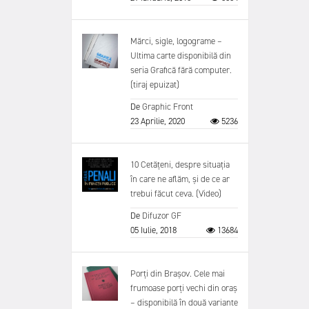
Mărci, sigle, logograme –
Ultima carte disponibilă din
seria Grafică fără computer.
(tiraj epuizat)
De
Graphic Front
23 Aprilie, 2020
5236
10 Cetățeni, despre situația
în care ne aflăm, și de ce ar
trebui făcut ceva. (Video)
De
Difuzor GF
05 Iulie, 2018
13684
Porți din Brașov. Cele mai
frumoase porți vechi din oraș
– disponibilă în două variante