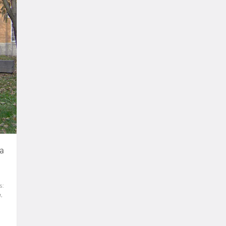
ia
s:
e
,