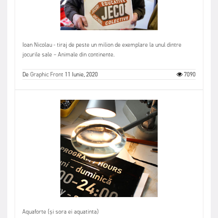
Ioan Nicolau - tiraj de peste un milion de exemplare la unul dintre
jocurile sale – Animale din continente.
De
Graphic Front
11 Iunie, 2020
7090
Aquaforte (și sora ei aquatinta)