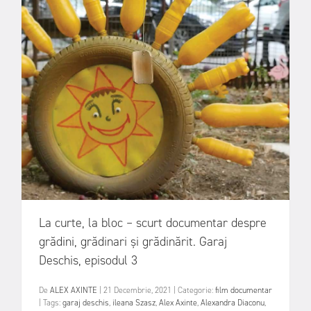
La curte, la bloc – scurt documentar despre
grădini, grădinari și grădinărit. Garaj
Deschis, episodul 3
De
ALEX AXINTE
|
21 Decembrie, 2021
|
Categorie:
film documentar
|
Tags:
garaj deschis
,
ileana Szasz
,
Alex Axinte
,
Alexandra Diaconu
,