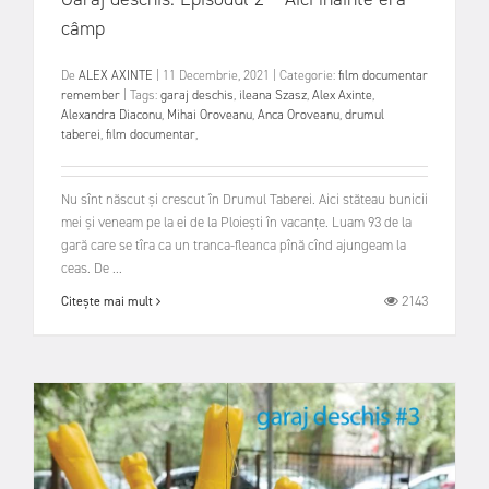
câmp
De
ALEX AXINTE
|
11 Decembrie, 2021
|
Categorie:
film documentar
remember
|
Tags:
garaj deschis
,
ileana Szasz
,
Alex Axinte
,
Alexandra Diaconu
,
Mihai Oroveanu
,
Anca Oroveanu
,
drumul
taberei
,
film documentar
,
Nu sînt născut și crescut în Drumul Taberei. Aici stăteau bunicii
mei și veneam pe la ei de la Ploiești în vacanțe. Luam 93 de la
gară care se tîra ca un tranca-fleanca pînă cînd ajungeam la
ceas. De ...
2143
Citește mai mult