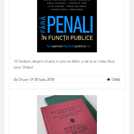
10 Cetățeni, despre situația în care ne aflăm, și de ce ar trebui făcut
ceva. (Video)
De
Difuzor GF
05 Iulie, 2018
13684