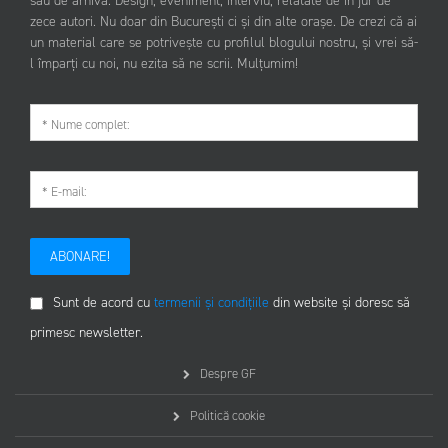
sau de arhivă. Design, eveniment, interviu, relatate de în jur de
zece autori. Nu doar din București ci și din alte orașe. De crezi că ai
un material care se potrivește cu profilul blogului nostru, și vrei să-
l împarți cu noi, nu ezita să ne scrii. Mulțumim!
ABONARE!
Sunt de acord cu
termenii și condițiile
din website și doresc să
primesc newsletter.
Despre GF
Politică cookie