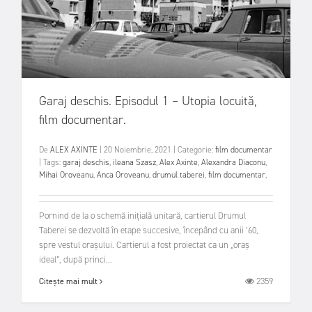
Garaj deschis. Episodul 1 – Utopia locuită,
film documentar.
De
ALEX AXINTE
|
20 Noiembrie, 2021
|
Categorie:
film documentar
|
Tags:
garaj deschis
,
ileana Szasz
,
Alex Axinte
,
Alexandra Diaconu
,
Mihai Oroveanu
,
Anca Oroveanu
,
drumul taberei
,
film documentar
,
Pornind de la o schemă inițială unitară, cartierul Drumul
Taberei se dezvoltă în etape succesive, începând cu anii ’60,
spre vestul orașului. Cartierul a fost proiectat ca un „oraș
ideal”, după princi...
2359
Citește mai mult