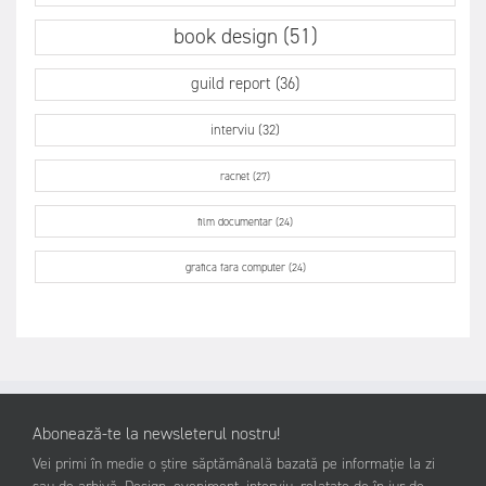
book design (51)
guild report (36)
interviu (32)
racnet (27)
film documentar (24)
grafica fara computer (24)
Abonează-te la newsleterul nostru!
Vei primi în medie o știre săptămânală bazată pe informație la zi