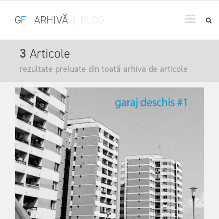
G
F
ARHIVĂ
|
BLOG
3
Articole
rezultate preluate din toată arhiva de articole