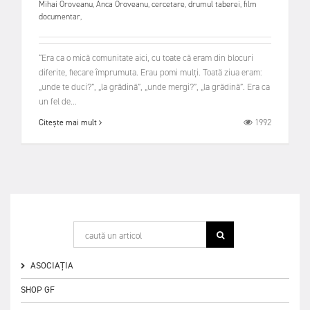
Mihai Oroveanu
,
Anca Oroveanu
,
cercetare
,
drumul taberei
,
film
documentar
,
“Era ca o mică comunitate aici, cu toate că eram din blocuri
diferite, fiecare împrumuta. Erau pomi mulți. Toată ziua eram:
„unde te duci?”, „la grădină”, „unde mergi?”, „la grădină”. Era ca
un fel de...
1992
Citește mai mult
ASOCIAȚIA
SHOP GF