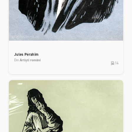
Jules Perahim
Din
Artiști români
14