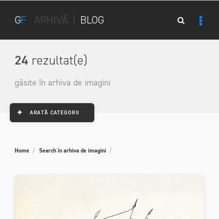
G
F
ARHIVĂ
|
BLOG
24
rezultat(e)
găsite în arhiva de imagini
ARATĂ CATEGORII
Home
/
Search în arhiva de imagini
/