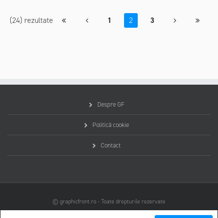
(24) rezultate
2
1
3
Despre GF
Politică cookie
Contact
© graphicfront.ro - Toate drepturile rezervate