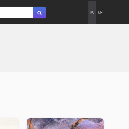
RO
EN