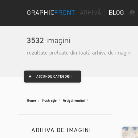
GRAPHIC
FRONT
ARHIVĂ
|
BLOG
3532
imagini
rezultate preluate din toată arhiva de imagini
ASCUNDE CATEGORII
Home
/
Ilustrație
/
Artiști români
/
ARHIVA DE IMAGINI