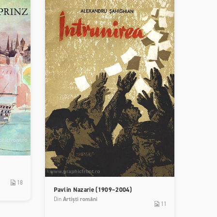
18
Pavlin Nazarie (1909–2004)
Din
Artiști români
11