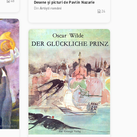
48
Desene și picturi de Pavlin Nazarie
Din
Artiști români
24