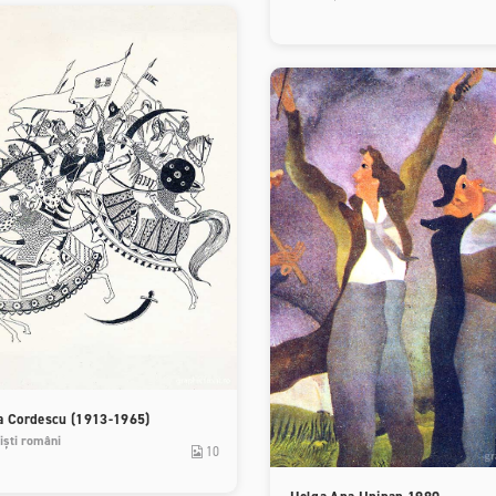
ca Cordescu (1913-1965)
iști români
10