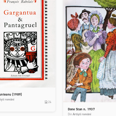
unteanu (1989)
iști români
24
Done Stan n. 1937
Din
Artiști români