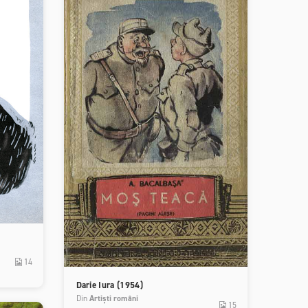
14
Darie Iura (1954)
Din
Artiști români
15