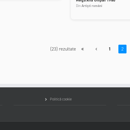
Helga Ana Unipan 1980
Din
Artiști români
(23) rezultate
2
1
Politică cookie