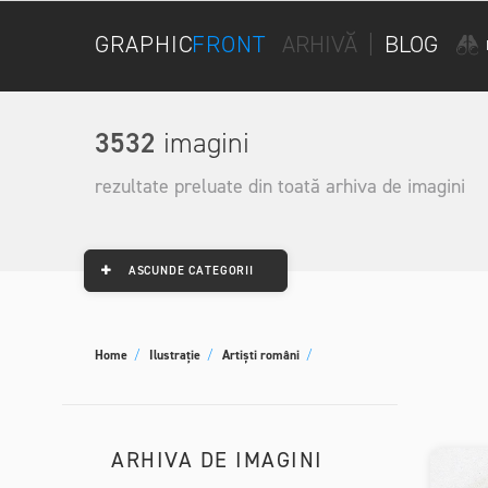
GRAPHIC
FRONT
ARHIVĂ
|
BLOG
3532
imagini
rezultate preluate din toată arhiva de imagini
ASCUNDE CATEGORII
Home
/
Ilustrație
/
Artiști români
/
ARHIVA DE IMAGINI