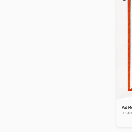
Val M
Din
Art