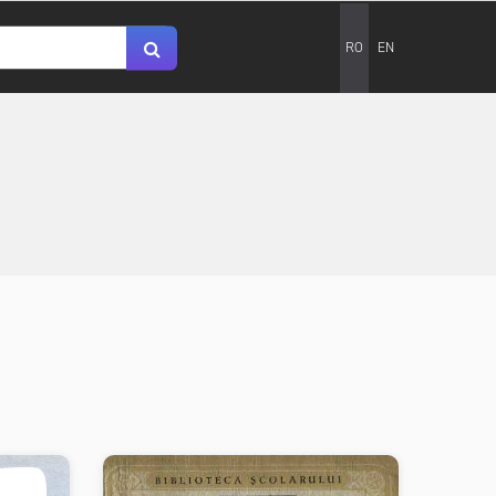
RO
EN