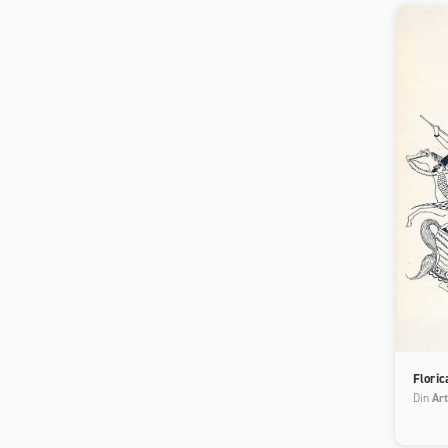
Flori
Din
Art