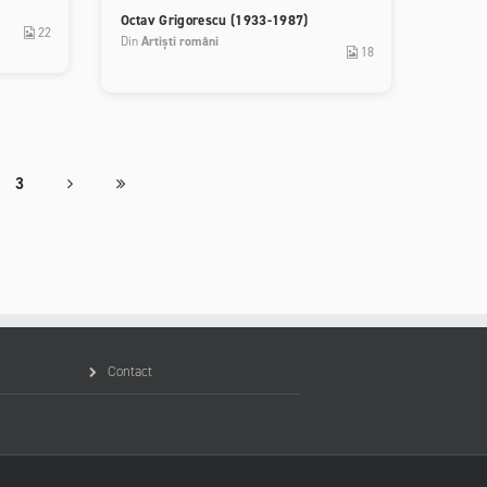
Octav Grigorescu (1933-1987)
22
Din
Artiști români
18
3
Contact