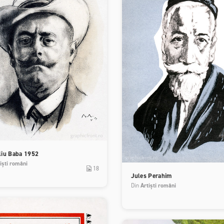
liu Baba 1952
iști români
18
Jules Perahim
Din
Artiști români