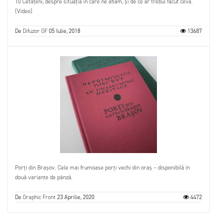
10 Cetățeni, despre situația în care ne aflăm, și de ce ar trebui făcut ceva.
(Video)
De
Difuzor GF
05 Iulie, 2018
13687
Porți din Brașov. Cele mai frumoase porți vechi din oraș – disponibilă în
două variante de pânză.
De
Graphic Front
23 Aprilie, 2020
4472