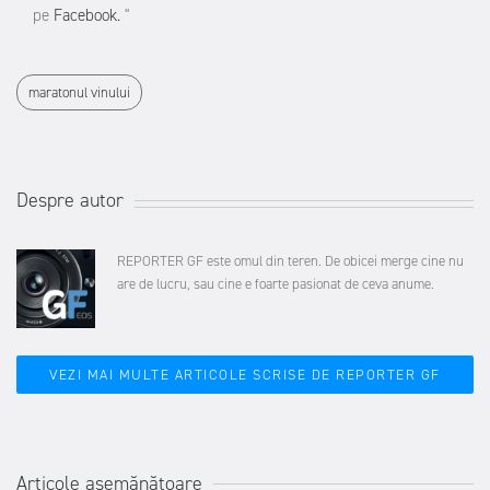
pe
Facebook.
"
maratonul vinului
Despre autor
REPORTER GF este omul din teren. De obicei merge cine nu
are de lucru, sau cine e foarte pasionat de ceva anume.
VEZI MAI MULTE ARTICOLE SCRISE DE REPORTER GF
Articole asemănătoare