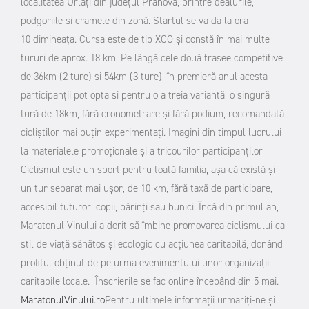
localitatea Urlaţi din judeţul Prahova, printre dealurile,
podgoriile şi cramele din zonă. Startul se va da la ora
10 dimineaţa. Cursa este de tip XCO şi constă în mai multe
tururi de aprox. 18 km. Pe lângă cele două trasee competitive
de 36km (2 ture) şi 54km (3 ture), în premieră anul acesta
participanţii pot opta şi pentru o a treia variantă: o singură
tură de 18km, fără cronometrare şi fără podium, recomandată
cicliştilor mai puţin experimentaţi.
Imagini din timpul lucrului
la materialele promoționale și a tricourilor participanților
Ciclismul este un sport pentru toată familia, aşa că există şi
un tur separat mai uşor, de 10 km, fără taxă de participare,
accesibil tuturor: copii, părinţi sau bunici. Încă din primul an,
Maratonul Vinului a dorit să îmbine promovarea ciclismului ca
stil de viaţă sănătos şi ecologic cu acţiunea caritabilă, donând
profitul obţinut de pe urma evenimentului unor organizaţii
caritabile locale.
Înscrierile se fac online începând din 5 mai.
MaratonulVinului.ro
Pentru ultimele informații urmariți-ne și