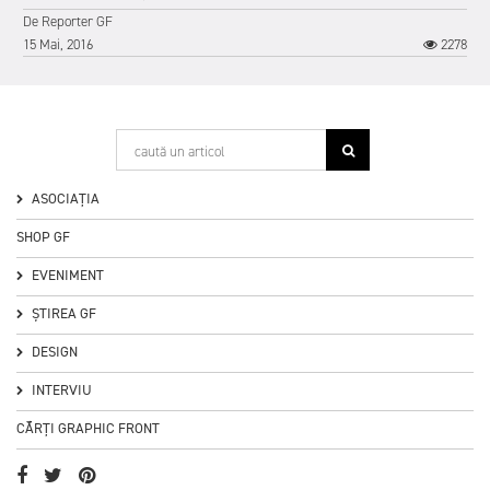
De
Reporter GF
15 Mai, 2016
2278
ASOCIAȚIA
SHOP GF
EVENIMENT
ȘTIREA GF
0
DESIGN
INTERVIU
CĂRȚI GRAPHIC FRONT