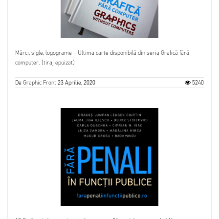
Mărci, sigle, logograme – Ultima carte disponibilă din seria Grafică fără
computer. (tiraj epuizat)
De
Graphic Front
23 Aprilie, 2020
5240