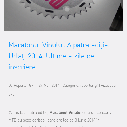
Maratonul Vinului. A patra ediție.
Urlați 2014. Ultimele zile de
înscriere.
De
Reporter GF
|
27 Mai, 2014
|
Categorie:
reporter gf
|
Vizualizări:
2523
"Ajuns la a patra ediţie,
Maratonul Vinului
este un concurs
MTB cu scop caritabil care are loc pe 8 iunie 2014 în