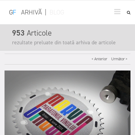
G
F
ARHIVĂ
|
BLOG
953
Articole
rezultate preluate din toată arhiva de articole
< Anterior
Următor >