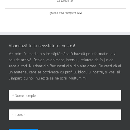
carturesti (24)
grafica fara computer (24)
Abonează-te la newsleterul nostru!
Vei primi în medie o știre săptămânală bazată pe informație la zi
sau de arhivă. Design, eveniment, interviu, relatate de în jur de
zece autori. Nu doar din București ci și din alte orașe. De crezi că ai
un material care se potrivește cu profilul blogului nostru, și vrei să-
l împarți cu noi, nu ezita să ne scrii. Mulțumim!