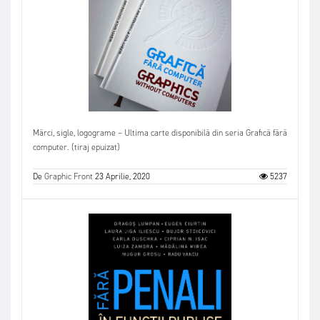
Mărci, sigle, logograme – Ultima carte disponibilă din seria Grafică fără
computer. (tiraj epuizat)
De
Graphic Front
23 Aprilie, 2020
5237