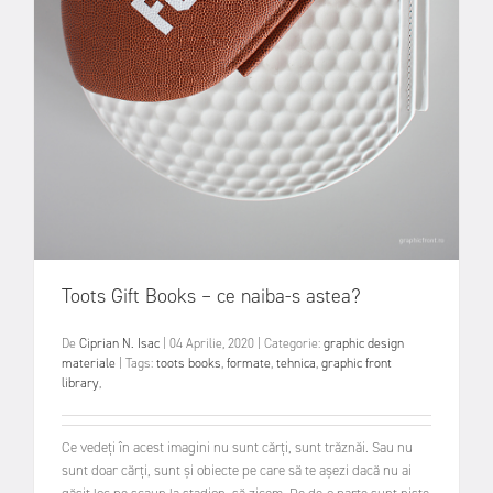
Toots Gift Books – ce naiba-s astea?
De
Ciprian N. Isac
|
04 Aprilie, 2020
|
Categorie:
graphic design
materiale
|
Tags:
toots books
,
formate
,
tehnica
,
graphic front
library
,
Ce vedeți în acest imagini nu sunt cărți, sunt trăznăi. Sau nu
sunt doar cărți, sunt și obiecte pe care să te așezi dacă nu ai