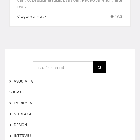
găsit loc pe scaun la stadion, să zicem. Pe de-o parte sunt niște
realiza...
1926
Citește mai mult
ASOCIAȚIA
SHOP GF
EVENIMENT
ȘTIREA GF
DESIGN
INTERVIU