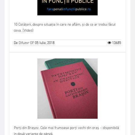
10 Cetățeni, despre situația în care ne aflăm, și de ce ar trebui făcut
ceva. (Video)
De
Difuzor GF
05 Iulie, 2018
13685
Porți din Brașov. Cele mai frumoase porți vechi din oraș – disponibilă
în două variante de pânză.