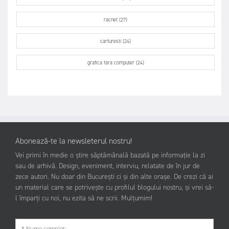
racnet (27)
carturesti (24)
grafica fara computer (24)
Abonează-te la newsleterul nostru!
Vei primi în medie o știre săptămânală bazată pe informație la zi
sau de arhivă. Design, eveniment, interviu, relatate de în jur de
zece autori. Nu doar din București ci și din alte orașe. De crezi că ai
un material care se potrivește cu profilul blogului nostru, și vrei să-
l împarți cu noi, nu ezita să ne scrii. Mulțumim!