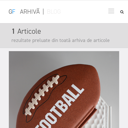
G
F
ARHIVĂ
|
BLOG
1
Articole
rezultate preluate din toată arhiva de articole