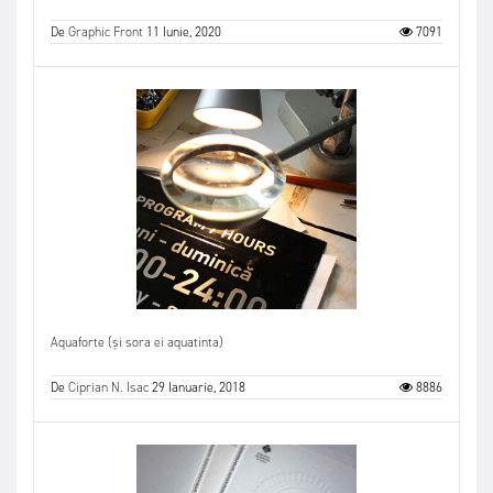
De
Graphic Front
11 Iunie, 2020
7091
Aquaforte (și sora ei aquatinta)
De
Ciprian N. Isac
29 Ianuarie, 2018
8886