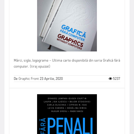
Mărci, sigle, logograme – Ultima carte disponibilă din seria Grafică fără
computer. (tiraj epuizat)
De
Graphic Front
23 Aprilie, 2020
5237