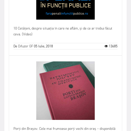
10 Cetățeni, despre situația în care ne aflăm, și de ce ar trebui făcut
ceva. (Video)
De
Difuzor GF
05 Iulie, 2018
13685
Porți din Brașov. Cele mai frumoase porți vechi din oraș – disponibilă