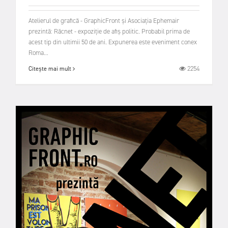
Atelierul de grafică - GraphicFront și Asociația Ephemair
prezintă: Răcnet - expoziție de afiș politic. Probabil prima de
acest tip din ultimii 50 de ani. Expunerea este eveniment conex
Roma...
2254
Citește mai mult