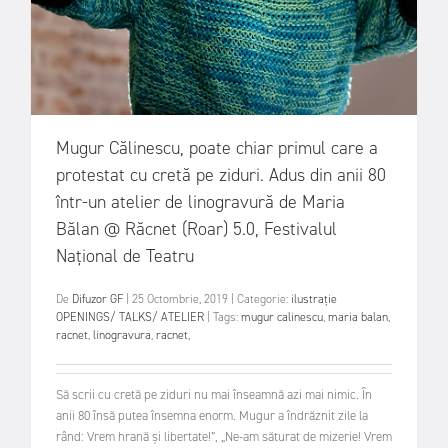
Mugur Călinescu, poate chiar primul care a
protestat cu cretă pe ziduri. Adus din anii 80
într-un atelier de linogravură de Maria
Bălan @ Răcnet (Roar) 5.0, Festivalul
Național de Teatru
De
Difuzor GF
|
25 Octombrie, 2019
|
Categorie:
ilustrație
OPENINGS/ TALKS/ ATELIER
|
Tags:
mugur calinescu
,
maria balan
,
racnet
,
linogravura
,
racnet
,
Să scrii cu cretă pe ziduri nu mai înseamnă azi mai nimic. În
anii 80 însă putea însemna enorm. Mugur a îndrăznit zile la
rând: Vrem hrană şi libertate!”, „Ne-am săturat de mizerie! Vrem