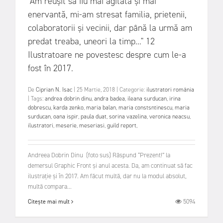
"Am reușit să fiu mai agitată și mai
enervantă, mi-am stresat familia, prietenii,
colaboratorii și vecinii, dar până la urmă am
predat treaba, uneori la timp..." 12
Ilustratoare ne povestesc despre cum le-a
fost în 2017.
De
Ciprian N. Isac
|
25 Martie, 2018
|
Categorie:
ilustratori românia
|
Tags:
andrea dobrin dinu
,
andra badea
,
ileana surducan
,
irina
dobrescu
,
karda zenko
,
maria balan
,
maria constsntinescu
,
maria
surducan
,
oana ispir
,
paula duat
,
sorina vazelina
,
veronica neacsu
,
ilustratori
,
meserie
,
meseriasi
,
guild report
,
Andreea Dobrin Dinu (foto sus) Răspund “Prezent!” la
demersul Graphic Front și anul acesta. Da, am continuat să fac
ilustrație și în 2017. Am făcut multă, dar nu la modul absolut,
multă compara...
5094
Citește mai mult