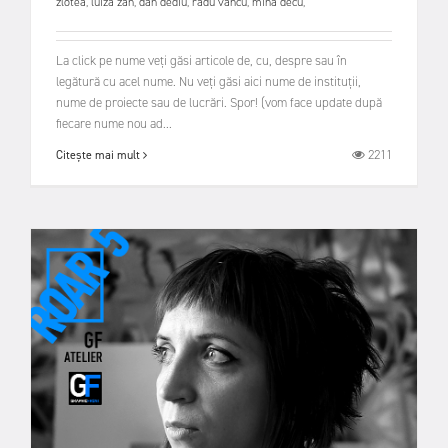
zlotea
,
luiza zan
,
dan dediu
,
radu vancu
,
mina decu
,
La click pe nume veți găsi articole de, cu, despre sau în
legătură cu acel nume. Nu veți găsi aici nume de instituții,
nume de proiecte sau de lucrări. Spor! (vom face update după
fiecare nume nou ad...
2211
Citește mai mult