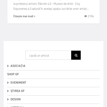
la protestul artistic Răcnet 4.0 - Muzeul de Artă - Cluj
Expunerea 4.0 adună în același spațiu lucrările unor artiști...
2104
Citește mai mult
ASOCIAȚIA
SHOP GF
EVENIMENT
ȘTIREA GF
DESIGN