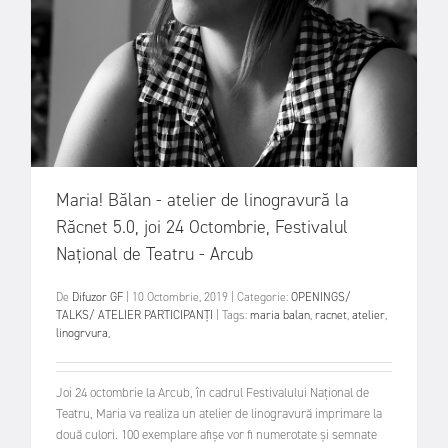
Maria! Bălan - atelier de linogravură la
Răcnet 5.0, joi 24 Octombrie, Festivalul
Național de Teatru - Arcub
De
Difuzor GF
|
10 Octombrie, 2019
|
Categorie:
OPENINGS/
TALKS/ ATELIER
PARTICIPANȚI
|
Tags:
maria balan
,
racnet
,
atelier
,
linogrvura
,
Joi 24 octombrie la Arcub, în cadrul Festivalului Național de
Teatru, Maria va realiza un atelier de linogravură imprimare la
două culori. 100 exemplare afișe vor fi numerotate și semnate