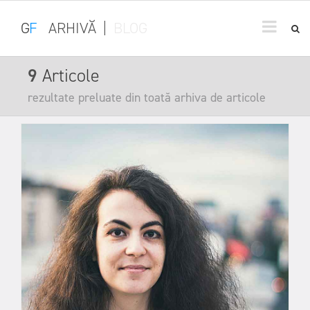
G
F
ARHIVĂ
|
BLOG
9
Articole
rezultate preluate din toată arhiva de articole