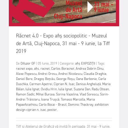
Răcnet 4.0 - Expo afiș sociopolitic - Muzeul
de Artă, Cluj-Napoca, 31 mai - 9 iunie, la Tiff
2019
De
Difuzor GF
|
05 Iunie, 2019
|
Categorie:
afiș
EXPOZIȚII
|
Tags:
racnet expo
,
afis
,
racnet
,
Carlos Boracnet
,
Andrea Dobrin Dinu
,
Alexe Popescu
,
Andrei Grosu
,
Andrei Nicolescu
,
Claudia Draghia
,
Daniel Bere
,
Dragoș Boțcău
,
George Roșu
,
Oana Barbonie
,
Carla
Duschka
,
Carmen Apetrei
,
Ciprian N. Isac
,
Denisa Angheluță
,
Maria
Bălan
,
Iulia Ignat
,
Ovidiu Hrin
,
Iulia Ignat
,
Suzana Dan
,
Radu Oltean
,
Ramon Sadîc
,
Mihai Burcea
,
Sorina Vazelina
,
Vlad Sorescu
,
Sorin-
Andrei Trăistaru
,
Ioana Trușcă
,
Tomaso Marcolla
,
Maria
Papaefstathiou
,
Carlo Bocai - Brasil
,
Dominic Thackray
,
exhibition
design ciprian n. isac
,
poster
,
Tiff și Atelierul de Grafică vă invită în perioada 31 mai - 9 iunie,