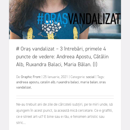
# Oraș vandalizat – 3 întrebări, primele 4
puncte de vedere: Andreea Apostu, Cătălin
Alb, Ruxandra Balaci, Maria Bălan. (I)
De
Graphic Front
|
25 Ianuarie, 2021
|
Categorie:
social
|
Tags:
andreea apostu
,
catalin alb
,
ruxandra balaci
,
maria balan
,
oras
vandalizat
,
Ne-au trebuit ani de zile de cârcoteli subțiri, pe te miri unde, să
ajungem în acest punct, la această mică cercetare. Ce e graffiti,
ce e street art-ul? E bine sau e rău, e fenomen artistic sau
stric...