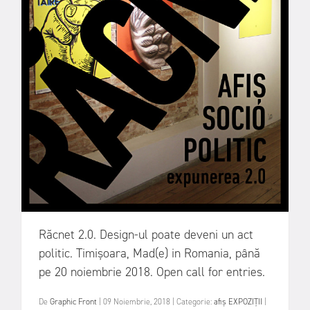
Răcnet 2.0. Design-ul poate deveni un act
politic. Timișoara, Mad(e) in Romania, până
pe 20 noiembrie 2018. Open call for entries.
De
Graphic Front
|
09 Noiembrie, 2018
|
Categorie:
afiș
EXPOZIȚII
|