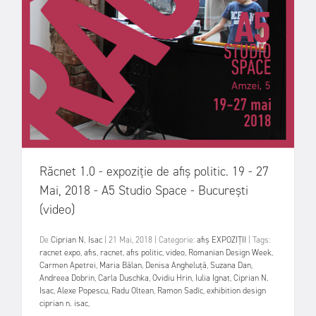
Răcnet 1.0 - expoziție de afiș politic. 19 - 27
Mai, 2018 - A5 Studio Space - București
(video)
De
Ciprian N. Isac
|
21 Mai, 2018
|
Categorie:
afiș
EXPOZIȚII
|
Tags:
racnet expo
,
afis
,
racnet
,
afis politic
,
video
,
Romanian Design Week
,
Carmen Apetrei
,
Maria Bălan
,
Denisa Angheluță
,
Suzana Dan
,
Andreea Dobrin
,
Carla Duschka
,
Ovidiu Hrin
,
Iulia Ignat
,
Ciprian N.
Isac
,
Alexe Popescu
,
Radu Oltean
,
Ramon Sadîc
,
exhibition design
ciprian n. isac
,