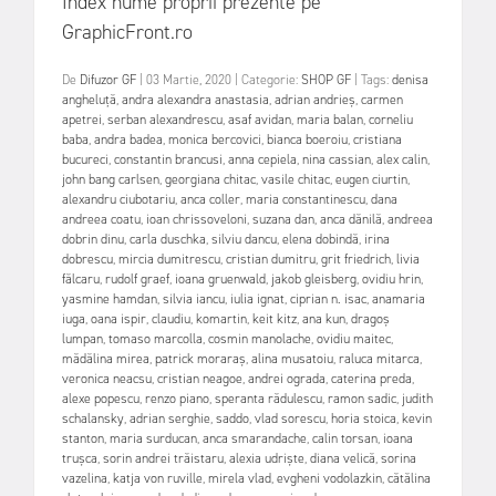
Index nume proprii prezente pe
GraphicFront.ro
De
Difuzor GF
|
03 Martie, 2020
|
Categorie:
SHOP GF
|
Tags:
denisa
angheluță
,
andra alexandra anastasia
,
adrian andrieș
,
carmen
apetrei
,
serban alexandrescu
,
asaf avidan
,
maria balan
,
corneliu
baba
,
andra badea
,
monica bercovici
,
bianca boeroiu
,
cristiana
bucureci
,
constantin brancusi
,
anna cepiela
,
nina cassian
,
alex calin
,
john bang carlsen
,
georgiana chitac
,
vasile chitac
,
eugen ciurtin
,
alexandru ciubotariu
,
anca coller
,
maria constantinescu
,
dana
andreea coatu
,
ioan chrissoveloni
,
suzana dan
,
anca dănilă
,
andreea
dobrin dinu
,
carla duschka
,
silviu dancu
,
elena dobindă
,
irina
dobrescu
,
mircia dumitrescu
,
cristian dumitru
,
grit friedrich
,
livia
fălcaru
,
rudolf graef
,
ioana gruenwald
,
jakob gleisberg
,
ovidiu hrin
,
yasmine hamdan
,
silvia iancu
,
iulia ignat
,
ciprian n. isac
,
anamaria
iuga
,
oana ispir
,
claudiu
,
komartin
,
keit kitz
,
ana kun
,
dragoș
lumpan
,
tomaso marcolla
,
cosmin manolache
,
ovidiu maitec
,
mădălina mirea
,
patrick moraraș
,
alina musatoiu
,
raluca mitarca
,
veronica neacsu
,
cristian neagoe
,
andrei ograda
,
caterina preda
,
alexe popescu
,
renzo piano
,
speranta rădulescu
,
ramon sadic
,
judith
schalansky
,
adrian serghie
,
saddo
,
vlad sorescu
,
horia stoica
,
kevin
stanton
,
maria surducan
,
anca smarandache
,
calin torsan
,
ioana
trușca
,
sorin andrei trăistaru
,
alexia udriște
,
diana velică
,
sorina
vazelina
,
katja von ruville
,
mirela vlad
,
evgheni vodolazkin
,
cătălina