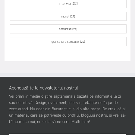
interviu (32)
racnet (27)
carturesti (24)
grafica fara computer (24)
Abonează-te la newsleterul nostru!
Vei primi în medie o știre săptămânală bazată pe informație la zi
sau de arhivă. Design, eveniment, interviu, relatate de în jur de
zece autori. Nu doar din București ci și din alte orașe. De crezi că ai
un material care se potrivește cu profilul blogului nostru, și vrei să-
l împarți cu noi, nu ezita să ne scrii. Mulțumim!