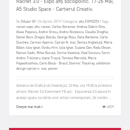
Răcnet 3.0 - Expo afiș sociopolitic. 17-26 Mai,
A5 Studio Space - Cartierul Creativ.
De
Difuzor GF
|
24 Aprilie, 2019
|
Categorie:
afiș
EXPOZIȚII
|
Tags:
racnet expo
,
afis
,
racnet
,
Carlos Boracnet
,
Andrea Dobrin Dinu
,
Alexe Popescu
,
Andrei Grosu
,
Andrei Nicolescu
,
Claudia Draghia
,
Daniel Bere
,
Dragoș Boțcău
,
George Roșu
,
Oana Barbonie
,
Carla
Duschka
,
Carmen Apetrei
,
Ciprian N. Isac
,
Denisa Angheluță
,
Maria
Bălan
,
Iulia Ignat
,
Ovidiu Hrin
,
Iulia Ignat
,
Suzana Dan
,
Radu Oltean
,
Ramon Sadîc
,
Mihai Burcea
,
Sorina Vazelina
,
Vlad Sorescu
,
Sorin-
Andrei Trăistaru
,
Ioana Trușcă
,
Tomaso Marcolla
,
Maria
Papaefstathiou
,
Carlo Bocai - Brasil
,
Dominic Thackray
,
exhibition
design ciprian n. isac
,
poster
,
Atelierul de Grafică vă cheamă joi, 23 Mai, ora 19.00 la protestul
artistic Răcnet 3.0 Eveniment FB aici Expunerea 3.0 adună în
același spațiu lucrările unor artiști contemporani, 26 români ...
4829
Citește mai mult