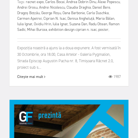
Tags:
racnet expo
,
Carlos Bocai
,
Andrea Dobrin Dinu
,
Alexe Popescu
,
Andrei Grosu
,
Andrei Nicolescu
,
Claudia Draghia
,
Daniel Bere
,
Dragoș Boțcău
,
George Roșu
,
Oana Barbonie
,
Carla Duschka
,
Carmen Apetrei
,
Ciprian N. Isac
,
Denisa Angheluță
,
Maria Bălan
,
Iulia Ignat
,
Ovidiu Hrin
,
Iulia Ignat
,
Suzana Dan
,
Radu Oltean
,
Ramon
Sadîc
,
Mihai Burcea
,
exhibition design ciprian n. isac
,
poster
,
Expoziția noastră a ajuns la a doua expunere. A fost vernisată în
30 Octombrie, ora 18.00, Casa Artelor - Galeria Pygmalion,
Strada Episcop Augustin Pacha nr. 8, Timișoara Răcnet 2.0,
proiect sub s...
1987
Citește mai mult