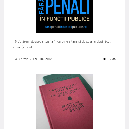
10 Cetățeni, despre situația în care ne aflăm, și de ce ar trebui făcut
ceva. (Video)
De
Difuzor GF
05 Iulie, 2018
13688