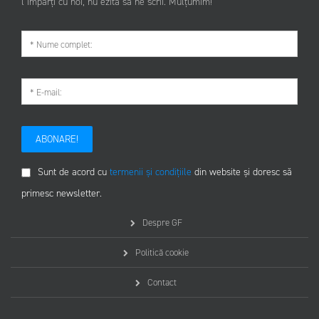
l împarți cu noi, nu ezita să ne scrii. Mulțumim!
ABONARE!
Sunt de acord cu
termenii și condițiile
din website și doresc să
primesc newsletter.
Despre GF
Politică cookie
Contact