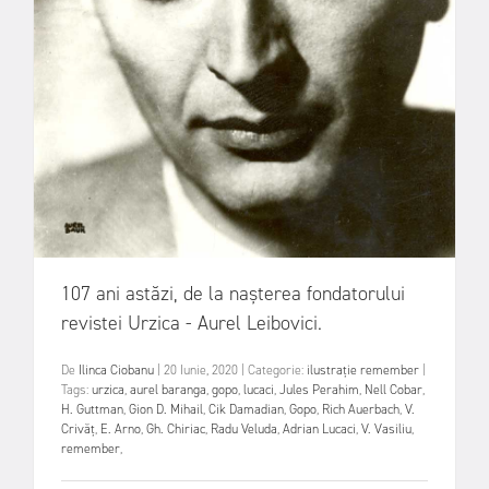
107 ani astăzi, de la nașterea fondatorului
revistei Urzica - Aurel Leibovici.
De
Ilinca Ciobanu
|
20 Iunie, 2020
|
Categorie:
ilustrație
remember
|
Tags:
urzica
,
aurel baranga
,
gopo
,
lucaci
,
Jules Perahim
,
Nell Cobar
,
H. Guttman
,
Gion D. Mihail
,
Cik Damadian
,
Gopo
,
Rich Auerbach
,
V.
Crivăț
,
E. Arno
,
Gh. Chiriac
,
Radu Veluda
,
Adrian Lucaci
,
V. Vasiliu
,
remember
,