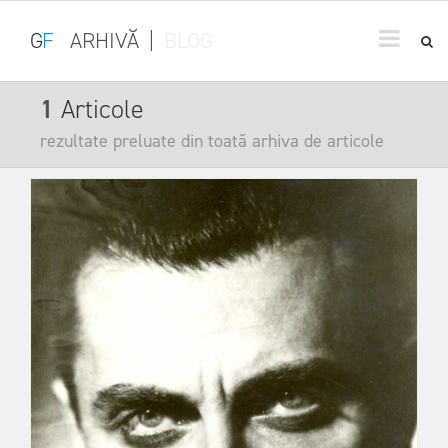
G
F
ARHIVĂ
|
BLOG
1
Articole
rezultate preluate din toată arhiva de articole