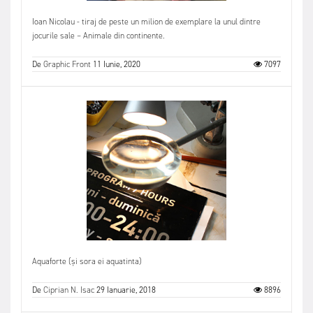
Ioan Nicolau - tiraj de peste un milion de exemplare la unul dintre
jocurile sale – Animale din continente.
De
Graphic Front
11 Iunie, 2020
7097
Aquaforte (și sora ei aquatinta)
De
Ciprian N. Isac
29 Ianuarie, 2018
8896