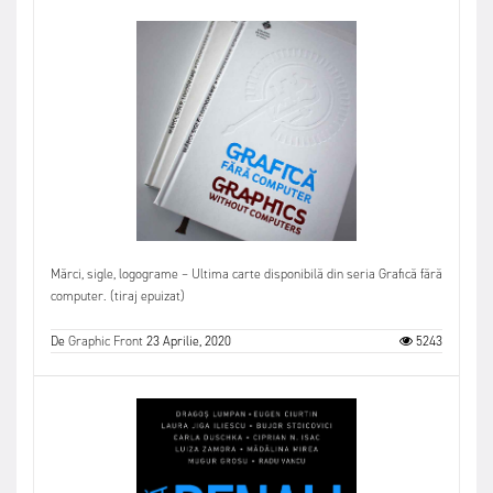
Mărci, sigle, logograme – Ultima carte disponibilă din seria Grafică fără
computer. (tiraj epuizat)
De
Graphic Front
23 Aprilie, 2020
5243