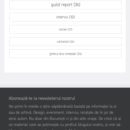
guild report (36)
interviu (32)
racnet (27)
carturesti (24)
grafica fara computer (24)
Abonează-te la newsleterul nostru!
Vei primi în medie o știre săptămânală bazată pe informație la zi
sau de arhivă. Design, eveniment, interviu, relatate de în jur de
zece autori. Nu doar din București ci și din alte orașe. De crezi că ai
un material care se potrivește cu profilul blogului nostru, și vrei să-