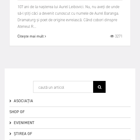
107 ani de la nașterea lui Aurel Leibovici. Nu, nu aveți de unde
să-l știți căci a devenit cunoscut cu numele de Aurel Baranga.
Dramaturg și poet de origine evreiască. Când cobori dinspre
Ateneul R...
3271
Citește mai mult
ASOCIAȚIA
SHOP GF
EVENIMENT
ȘTIREA GF