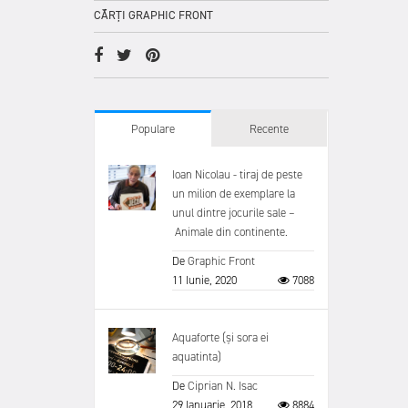
CĂRȚI GRAPHIC FRONT
Populare
Recente
Ioan Nicolau - tiraj de peste
un milion de exemplare la
unul dintre jocurile sale –
Animale din continente.
De
Graphic Front
11 Iunie, 2020
7088
Aquaforte (și sora ei
aquatinta)
De
Ciprian N. Isac
29 Ianuarie, 2018
8884