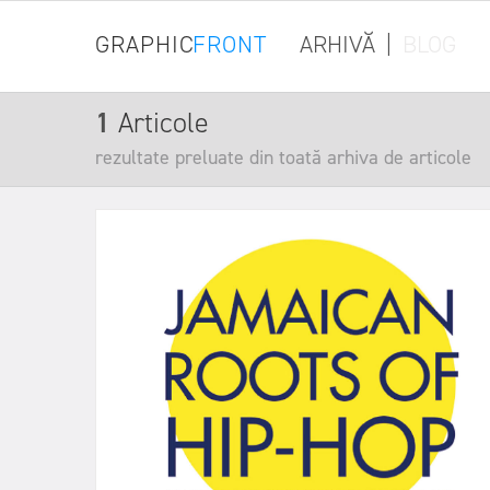
GRAPHIC
FRONT
ARHIVĂ
|
BLOG
1
Articole
rezultate preluate din toată arhiva de articole