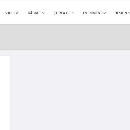
SHOP GF
RĂCNET
ȘTIREA GF
EVENIMENT
DESIGN