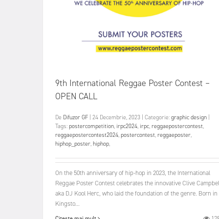
9th International Reggae Poster Contest –
OPEN CALL
De
Difuzor GF
|
24 Decembrie, 2023
|
Categorie:
graphic design
|
Tags:
postercompetition
,
irpc2024
,
irpc
,
reggaepostercontest
,
reggaepostercontest2024
,
postercontest
,
reggaeposter
,
hiphop_poster
,
hiphop
,
On the 50th anniversary of hip-hop in 2023, the International
Reggae Poster Contest celebrates the innovative Clive Campbel
aka DJ Kool Herc, who laid the foundation of the genre. Born in
Kingsto...
12
Citește mai mult