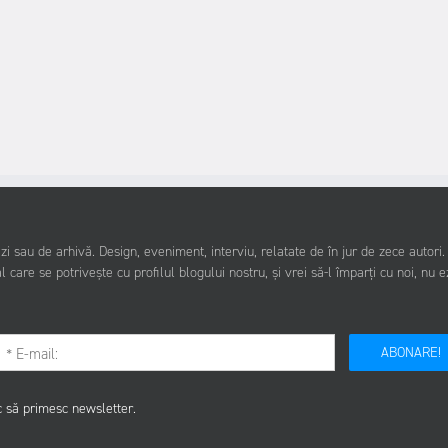
i sau de arhivă. Design, eveniment, interviu, relatate de în jur de zece autori
l care se potrivește cu profilul blogului nostru, și vrei să-l împarți cu noi, nu e
ABONARE!
c să primesc newsletter.