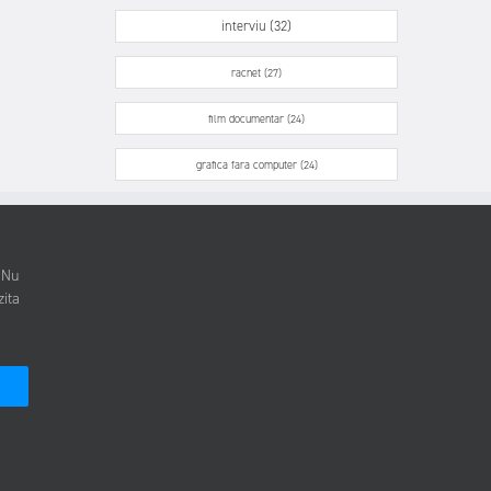
interviu (32)
racnet (27)
film documentar (24)
grafica fara computer (24)
. Nu
zita