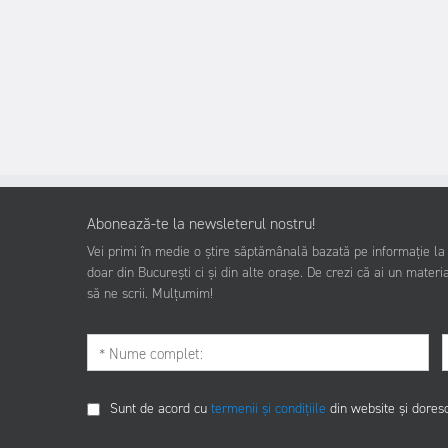
Abonează-te la newsleterul nostru!
Vei primi în medie o știre săptămânală bazată pe informație la z
doar din București ci și din alte orașe. De crezi că ai un materia
să ne scrii. Mulțumim!
Sunt de acord cu
termenii și condițiile
din website și dores