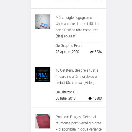
Mărci, sigle, logograme –
Ultima carte disponibilă din
seria Grafică fără computer.
(tiraj epuizat)
De
Graphic Front
23 Aprilie, 2020
5234
10 Cetățeni, despre situația
în care ne aflăm, și de ce ar
trebui făcut ceva. (Video)
De
Difuzor GF
05 Iulie, 2018
13683
Porți din Brașov. Cele mai
frumoase porți vechi din oraș
– disponibilă în două variante