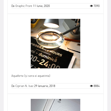
De
Graphic Front
11 Iunie, 2020
7090
Aquaforte (și sora ei aquatinta)
De
Ciprian N. Isac
29 Ianuarie, 2018
8884