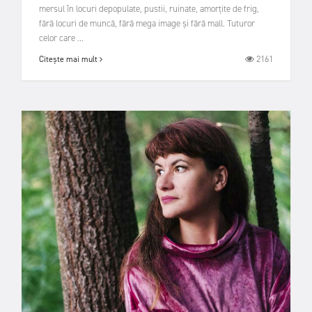
mersul în locuri depopulate, pustii, ruinate, amorțite de frig,
fără locuri de muncă, fără mega image și fără mall. Tuturor
celor care ...
2161
Citește mai mult