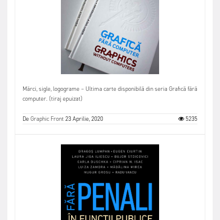
Mărci, sigle, logograme – Ultima carte disponibilă din seria Grafică fără
computer. (tiraj epuizat)
De
Graphic Front
23 Aprilie, 2020
5235