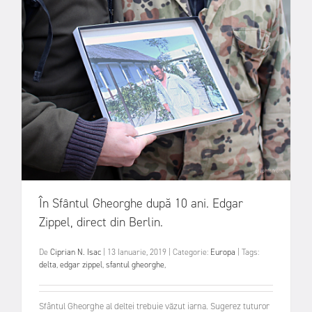
În Sfântul Gheorghe după 10 ani. Edgar
Zippel, direct din Berlin.
De
Ciprian N. Isac
|
13 Ianuarie, 2019
|
Categorie:
Europa
|
Tags:
delta
,
edgar zippel
,
sfantul gheorghe
,
Sfântul Gheorghe al deltei trebuie văzut iarna. Sugerez tuturor