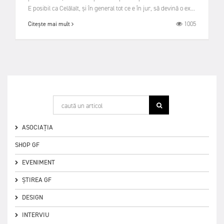
E posibil ca Celălalt, și în general tot ce e în jur, să devină o ex...
1005
Citește mai mult
ASOCIAȚIA
SHOP GF
EVENIMENT
ȘTIREA GF
DESIGN
INTERVIU