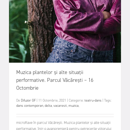
Muzica plantelor și alte situații
performative. Parcul Văcărești – 16
Octombrie
De
Difuzor GF
|
11 Octombrie, 2021
|
Categorie:
teatru-dans
|
Tags:
dans contemporan
,
delta
,
vacaresti
,
muzica
,
microRave în parcul Văcărești. Muzica plantelor și alte situații
performative, într-o avanpremieră pentru petrecerile viitorului