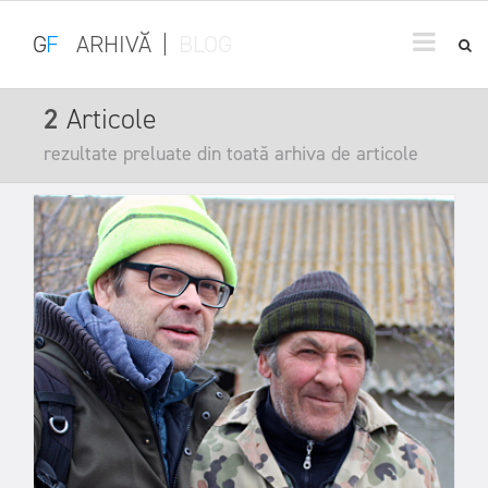
G
F
ARHIVĂ
|
BLOG
2
Articole
rezultate preluate din toată arhiva de articole