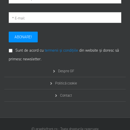
ABONARE!
Sunt de acord cu
termenii și condițiile
din website și doresc să
primesc newsletter.
Despre GF
Politică cookie
Contact
© graphicfront.ro - Toate drepturile rezervate