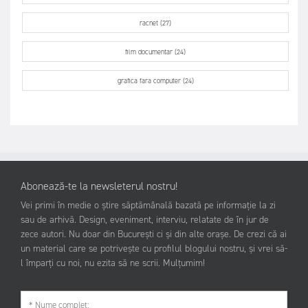
racnet (27)
film documentar (24)
grafica fara computer (24)
Abonează-te la newsleterul nostru!
Vei primi în medie o știre săptămânală bazată pe informație la zi
sau de arhivă. Design, eveniment, interviu, relatate de în jur de
zece autori. Nu doar din București ci și din alte orașe. De crezi că ai
un material care se potrivește cu profilul blogului nostru, și vrei să-
l împarți cu noi, nu ezita să ne scrii. Mulțumim!