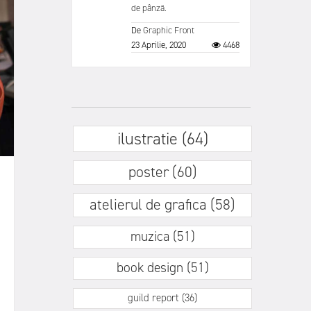
de pânză.
De
Graphic Front
23 Aprilie, 2020
4468
ilustratie (64)
poster (60)
atelierul de grafica (58)
muzica (51)
book design (51)
guild report (36)