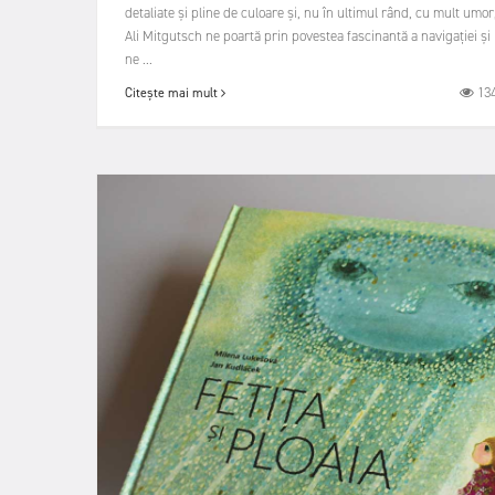
detaliate și pline de culoare și, nu în ultimul rând, cu mult umor
Ali Mitgutsch ne poartă prin povestea fascinantă a navigației și
ne ...
13
Citește mai mult