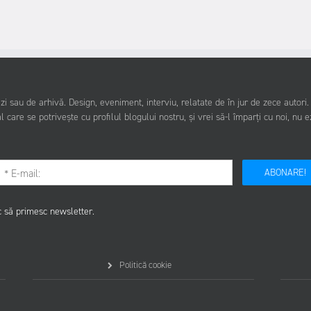
i sau de arhivă. Design, eveniment, interviu, relatate de în jur de zece autori
l care se potrivește cu profilul blogului nostru, și vrei să-l împarți cu noi, nu e
ABONARE!
c să primesc newsletter.
Politică cookie