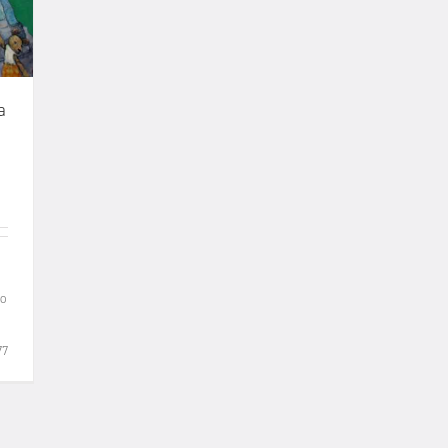
a
-o
77