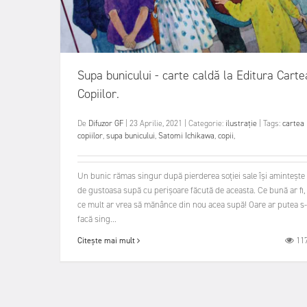
Supa bunicului - carte caldă la Editura Carte
Copiilor.
De
Difuzor GF
|
23 Aprilie, 2021
|
Categorie:
ilustrație
|
Tags:
cartea
copiilor
,
supa bunicului
,
Satomi Ichikawa
,
copii
,
Un bunic rămas singur după pierderea soției sale își amintește
de gustoasa supă cu perișoare făcută de aceasta. Ce bună ar fi,
ce mult ar vrea să mănânce din nou acea supă! Oare ar putea s
facă sing...
11
Citește mai mult