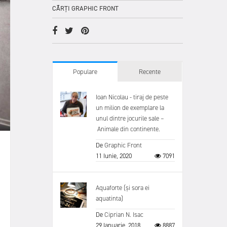
CĂRȚI GRAPHIC FRONT
Populare
Recente
Ioan Nicolau - tiraj de peste
un milion de exemplare la
unul dintre jocurile sale –
Animale din continente.
De
Graphic Front
11 Iunie, 2020
7091
Aquaforte (și sora ei
aquatinta)
De
Ciprian N. Isac
29 Ianuarie, 2018
8887