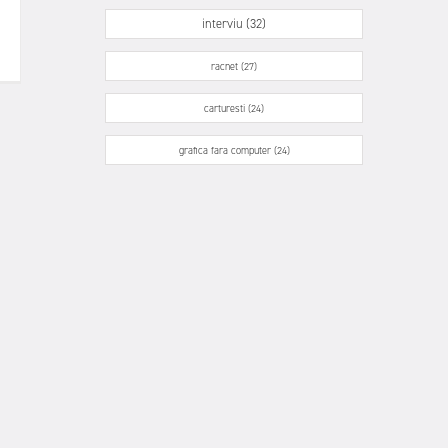
interviu (32)
racnet (27)
carturesti (24)
grafica fara computer (24)