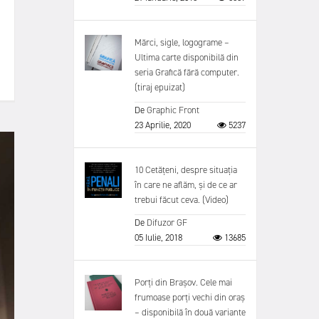
Mărci, sigle, logograme –
Ultima carte disponibilă din
seria Grafică fără computer.
(tiraj epuizat)
De
Graphic Front
23 Aprilie, 2020
5237
10 Cetățeni, despre situația
în care ne aflăm, și de ce ar
trebui făcut ceva. (Video)
De
Difuzor GF
05 Iulie, 2018
13685
Porți din Brașov. Cele mai
frumoase porți vechi din oraș
– disponibilă în două variante