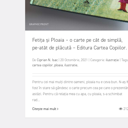
Fetița și Ploaia – o carte pe cât de simplă,
pe-atât de plăcută – Editura Cartea Copiilor.
De
Ciprian N. Isac
|
20 Octombrie, 2021
|
Categorie:
ilustrație
|
Tags
cartea copiilor
,
ploaia
,
ilustratie
,
Pentru cei mai mulți dintre oameni, ploaia nu e ceva bun. N-aș f
fost în stare să gândesc o carte precum cea pe care o prezent
astăzi. Pentru că relația mea cu apa, cu ploaia, s-a schimbat
rad...
21
Citește mai mult