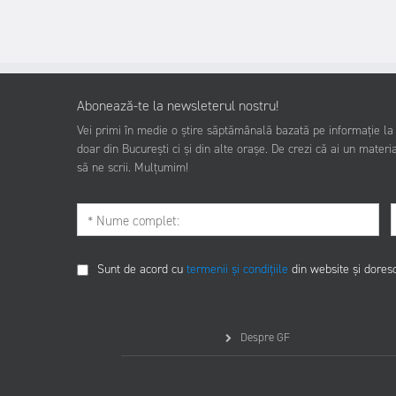
Abonează-te la newsleterul nostru!
Vei primi în medie o știre săptămânală bazată pe informație la z
doar din București ci și din alte orașe. De crezi că ai un materia
să ne scrii. Mulțumim!
Sunt de acord cu
termenii și condițiile
din website și dores
Despre GF