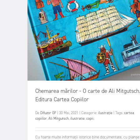
Chemarea mărilor - O carte de Ali Mitgutsch
Editura Cartea Copiilor
De
Difuzor GF
|
30 Mai, 2021
|
Categorie:
ilustrație
|
Tags:
cartea
copiilor
,
Ali Mitgutsch
,
ilustratie
,
copii
,
Cu foarte multe informații istorice bine documentate, cu planșe