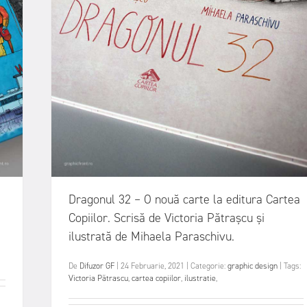
.
Dragonul 32 – O nouă carte la editura Cartea
Copiilor. Scrisă de Victoria Pătrașcu și
ilustrată de Mihaela Paraschivu.
De
Difuzor GF
|
24 Februarie, 2021
|
Categorie:
graphic design
|
Tags:
Victoria Pătrascu
,
cartea copiilor
,
ilustratie
,