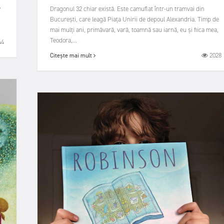
,
Dragonul 32 chiar există. Este camuflat într-un tramvai din
București, care leagă Piața Unirii de depoul Alexandria. Timp de
mai mulți ani, primăvară, vară, toamnă sau iarnă, eu și fiica mea,
Teodora,...
44
2028
Citește mai mult