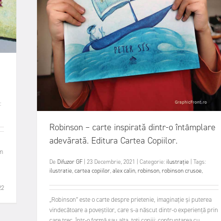
:
Robinson – carte inspirată dintr-o întâmplare
adevărată. Editura Cartea Copiilor.
i
ăm
De
Difuzor GF
|
23 Decembrie, 2021
|
Categorie:
ilustrație
|
Tags:
ilustratie
,
cartea copiilor
,
alex calin
,
robinson
,
robinson crusoe
,
22
„Robinson” este o carte despre prietenie, imaginație și puterea
vindecătoare a poveștilor, care s-a născut dintr-o experiență prin
care trec, într-o formă sau alta, toți copiii: confruntarea cu