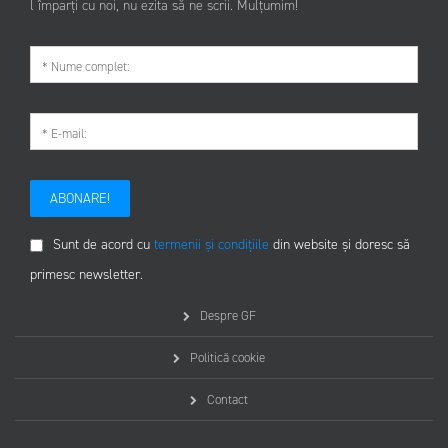
l împarți cu noi, nu ezita să ne scrii. Mulțumim!
ABONARE!
Sunt de acord cu
termenii și condițiile
din website și doresc să
primesc newsletter.
Despre GF
Politică cookie
Contact