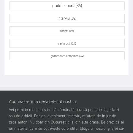
guild report (36)
interviu (32)
racnet (27)
carturesti (24)
grafica fara computer (24)
Abonează-te la newsleterul nostru!
Vei primi în medie o știre săptămânală bazată pe informație la zi
sau de arhivă. Design, eveniment, interviu, relatate de în jur de
zece autori. Nu doar din București ci și din alte orașe. De crezi că ai
un material care se potrivește cu profilul blogului nostru, și vrei să-