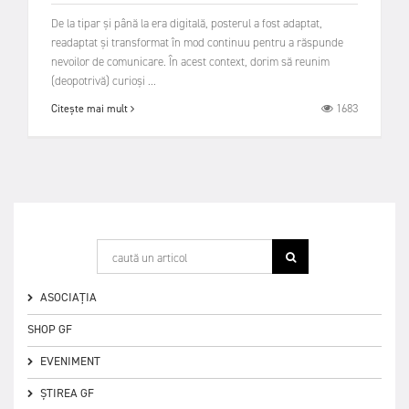
De la tipar şi până la era digitală, posterul a fost adaptat,
readaptat şi transformat în mod continuu pentru a răspunde
nevoilor de comunicare. În acest context, dorim să reunim
(deopotrivă) curioşi ...
1683
Citește mai mult
ASOCIAȚIA
SHOP GF
EVENIMENT
ȘTIREA GF