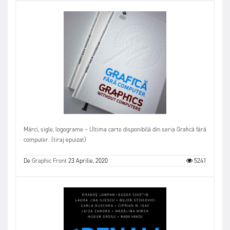
Mărci, sigle, logograme – Ultima carte disponibilă din seria Grafică fără
computer. (tiraj epuizat)
De
Graphic Front
23 Aprilie, 2020
5241