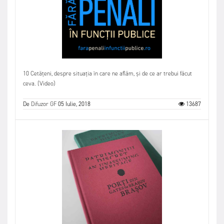
10 Cetățeni, despre situația în care ne aflăm, și de ce ar trebui făcut
ceva. (Video)
De
Difuzor GF
05 Iulie, 2018
13687