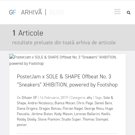
G
F
ARHIVĂ
|
BLOG
1
Articole
rezultate preluate din toată arhiva de articole
PosterJam x SOLE & SHAPE Offbeat No. 3
“Sneakers” XHIBITION, powered by Footshop
De
Difuzor GF
|
14 Februarie, 2019
|
Categorie:
afiș
|
Tags:
Sole &
Shape
,
Andrei Nicolescu
,
Bianca Mocan
,
Chris Page
,
Daniel Bere
,
Diana Grigore
,
Dragos Botcau
,
Florian Nagel
,
George Rosu
,
Hugo
Pascalie
,
Jérôme Bizien
,
Kody Mason
,
Lorenzo Ballarini
,
Kwills
,
Rooby Dooby
,
Steve Piantoni
,
Studio Super
,
Thomas Stempel
,
poster
,