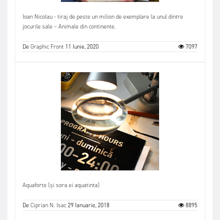
Ioan Nicolau - tiraj de peste un milion de exemplare la unul dintre
jocurile sale – Animale din continente.
De
Graphic Front
11 Iunie, 2020
7097
Aquaforte (și sora ei aquatinta)
De
Ciprian N. Isac
29 Ianuarie, 2018
8895