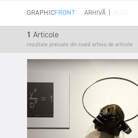
GRAPHIC
FRONT
ARHIVĂ
|
BLOG
1
Articole
rezultate preluate din toată arhiva de articole