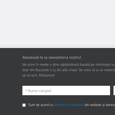
Abonează-te la newsleterul nostru!
Vei primi în medie o știre săptămânală bazată pe informație la z
doar din București ci și din alte orașe. De crezi că ai un materia
să ne scrii. Mulțumim!
Sunt de acord cu
termenii și condițiile
din website și dores