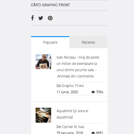
CĂRȚI GRAPHIC FRONT
Populare
Recente
Ioan Nicolau - tiraj de peste
un milion de exemplare la
unul dintre jocurile sale –
Animale din continente.
De
Graphic Front
11 Iunie, 2020
7094
Aquaforte (și sora ei
aquatinta)
De
Ciprian N. Isac
29 Ianuarie, 2018
8891