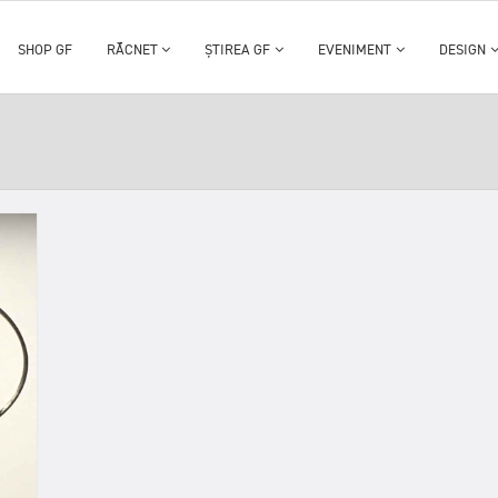
SHOP GF
RĂCNET
ȘTIREA GF
EVENIMENT
DESIGN