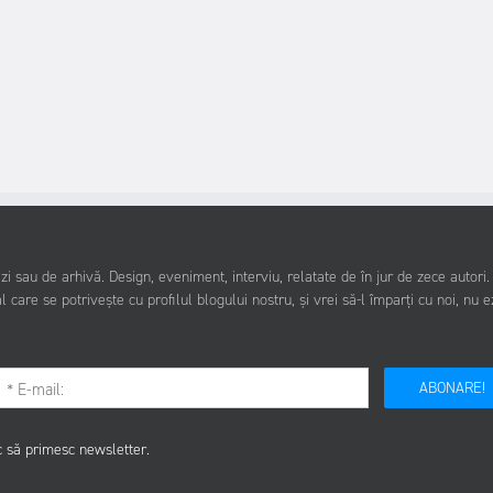
i sau de arhivă. Design, eveniment, interviu, relatate de în jur de zece autori
l care se potrivește cu profilul blogului nostru, și vrei să-l împarți cu noi, nu e
ABONARE!
c să primesc newsletter.