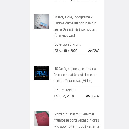
Mărci, sigle, logograme –
Ultima carte disponibilă din
seria Grafică fără computer.
(tiraj epuizat)
De
Graphic Front
23 Aprilie, 2020
5240
10 Cetățeni, despre situația
în care ne aflăm, și de ce ar
trebui făcut ceva. (Video)
De
Difuzor GF
05 Iulie, 2018
13687
Porți din Brașov. Cele mai
frumoase porți vechi din oraș
– disponibilă în două variante