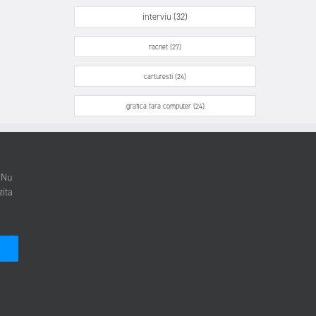
interviu (32)
racnet (27)
carturesti (24)
grafica fara computer (24)
. Nu
zita