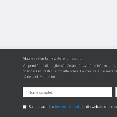
Abonează-te la newsleterul nostru!
Vei primi în medie o știre săptămânală bazată pe informație la z
doar din București ci și din alte orașe. De crezi că ai un materia
să ne scrii. Mulțumim!
Sunt de acord cu
termenii și condițiile
din website și dores