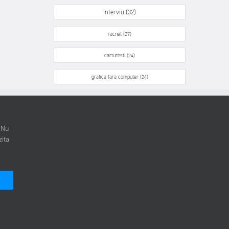
interviu (32)
racnet (27)
carturesti (24)
grafica fara computer (24)
. Nu
zita