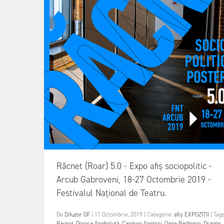
Răcnet (Roar) 5.0 - Expo afiș sociopolitic -
Arcub Gabroveni, 18-27 Octombrie 2019 -
Festivalul Național de Teatru.
De
Difuzor GF
|
11 Octombrie, 2019
|
Categorie:
afiș
EXPOZIȚII
|
Tags
Racnet
,
Denisa Angheluță
,
Carmen Apetrei
,
Oana Barbonie
,
Dragos