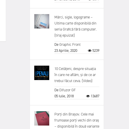
Mărci, sigle, logograme –
Ultima carte disponibilă din
seria Grafică fără computer.
(tiraj epuizat)
De
Graphic Front
23 Aprilie, 2020
5239
10 Cetățeni, despre situația
în care ne aflăm, și de ce ar
trebui făcut ceva. (Video)
De
Difuzor GF
05 Iulie, 2018
13687
Porți din Brașov. Cele mai
frumoase porți vechi din oraș
– disponibilă în două variante