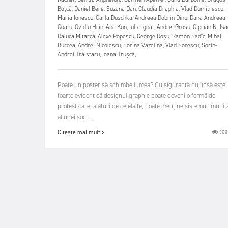
Boțcă
,
Daniel Bere
,
Suzana Dan
,
Claudia Draghia
,
Vlad Dumitrescu
,
Maria Ionescu
,
Carla Duschka
,
Andreea Dobrin Dinu
,
Dana Andreea
Coatu
,
Ovidiu Hrin
,
Ana Kun
,
Iulia Ignat
,
Andrei Grosu
,
Ciprian N. Isa
Raluca Mitarcă
,
Alexe Popescu
,
George Roșu
,
Ramon Sadîc
,
Mihai
Burcea
,
Andrei Nicolescu
,
Sorina Vazelina
,
Vlad Sorescu
,
Sorin-
Andrei Trăistaru
,
Ioana Trușcă
,
Poate un poster să schimbe lumea? Cu siguranță nu, însă este
foarte evident că designul graphic poate deveni o formă de
protest care, alături de celelalte, poate menține sistemul imunit
al unei soci...
33
Citește mai mult