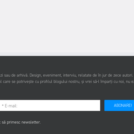
i sau de arhivă. Design, eveniment, interviu, relatate de în jur de zece autori
l care se potrivește cu profilul blogului nostru, și vrei să-l împarți cu noi, nu e
ABONARE!
c să primesc newsletter.