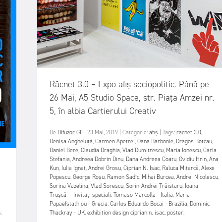
Răcnet 3.0 – Expo afiș sociopolitic. Până pe
26 Mai, A5 Studio Space, str. Piața Amzei nr.
5, în albia Cartierului Creativ
De
Difuzor GF
|
23 Mai, 2019
|
Categorie:
afiș
|
Tags:
racnet 3.0
,
Denisa Angheluță
,
Carmen Apetrei
,
Oana Barbonie
,
Dragos Botcau
,
Daniel Bere
,
Claudia Draghia
,
Vlad Dumitrescu
,
Maria Ionescu
,
Carla
Stefania
,
Andreea Dobrin Dinu
,
Dana Andreea Coatu
,
Ovidiu Hrin
,
Ana
Kun
,
Iulia Ignat
,
Andrei Grosu
,
Ciprian N. Isac
,
Raluca Mitarcă
,
Alexe
Popescu
,
George Roșu
,
Ramon Sadîc
,
Mihai Burcea
,
Andrei Nicolescu
,
Sorina Vazelina
,
Vlad Sorescu
,
Sorin-Andrei Trăistaru
,
Ioana
Trușcă Invitați speciali: Tomaso Marcolla - Italia
,
Maria
Papaefstathiou - Grecia
,
Carlos Eduardo Bocai - Brazilia
,
Dominic
:
Thackray - UK
,
exhibition design ciprian n. isac
,
poster
,