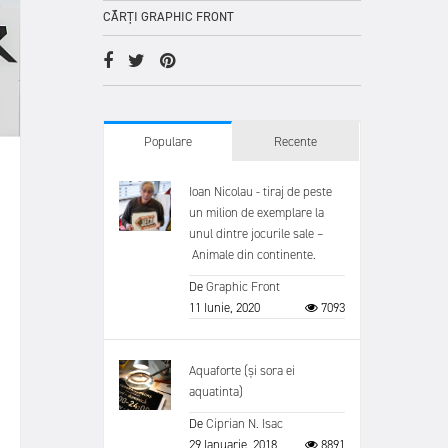
CĂRȚI GRAPHIC FRONT
Populare
Recente
Ioan Nicolau - tiraj de peste
un milion de exemplare la
unul dintre jocurile sale –
Animale din continente.
De
Graphic Front
11 Iunie, 2020
7093
Aquaforte (și sora ei
aquatinta)
De
Ciprian N. Isac
29 Ianuarie, 2018
8891