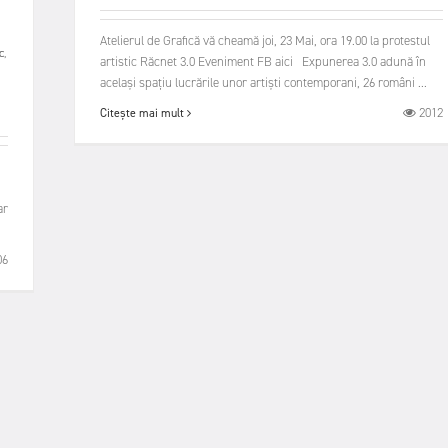
Atelierul de Grafică vă cheamă joi, 23 Mai, ora 19.00 la protestul
c
,
artistic Răcnet 3.0 Eveniment FB aici Expunerea 3.0 adună în
același spațiu lucrările unor artiști contemporani, 26 români ...
2012
Citește mai mult
ar
06